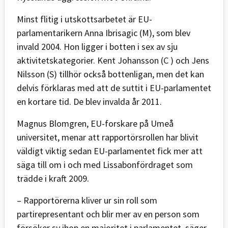
Minst flitig i utskottsarbetet är EU-
parlamentarikern Anna Ibrisagic (M), som blev
invald 2004. Hon ligger i botten i sex av sju
aktivitetskategorier. Kent Johansson (C ) och Jens
Nilsson (S) tillhör också bottenligan, men det kan
delvis förklaras med att de suttit i EU-parlamentet
en kortare tid. De blev invalda år 2011.
Magnus Blomgren, EU-forskare på Umeå
universitet, menar att rapportörsrollen har blivit
väldigt viktig sedan EU-parlamentet fick mer att
säga till om i och med Lissabonfördraget som
trädde i kraft 2009.
– Rapportörerna kliver ur sin roll som
partirepresentant och blir mer av en person som
försöker sy ihop en majoritet i parlamentet, säger