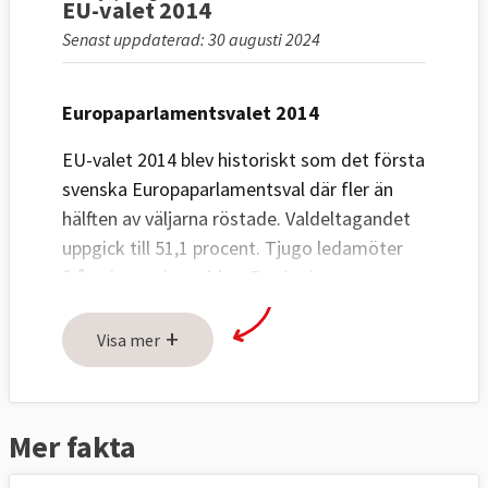
EU-valet 2014
Senast uppdaterad: 30 augusti 2024
Europaparlamentsvalet 2014
EU-valet 2014 blev historiskt som det första
svenska Europaparlamentsval där fler än
hälften av väljarna röstade. Valdeltagandet
uppgick till 51,1 procent. Tjugo ledamöter
från nio partier valdes. Partier i
storleksordning med mandaten inom
+
parantes.
Visa mer
Socialdemokraterna 24,2 % (5)
Miljöpartiet 15,4 % (4)
Mer fakta
Moderaterna 13,6 % (3)