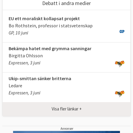
Debatt i andra medier
Folkpartiet 9,9 % (2)
EU ett moraliskt kollapsat projekt
Sverigedemokraterna 9,7 % (2)
Bo Rothstein, professor i statsvetenskap
GP, 10 juni
Centerpartiet 6,5 % (1)
Vänsterpartiet 6,3 % (1)
Bekämpa hatet med grymma sanningar
Birgitta Ohlsson
Kristdemokraterna 5,9 % (1)
Expressen, 3 juni
Feministiskt initiativ 5,5 % (1)
Ukip-smittan sänker britterna
Ledare
Expressen, 3 juni
Visa fler länkar +
Annonser