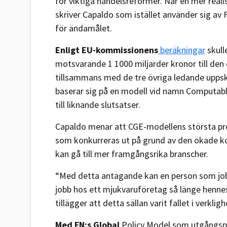
för viktiga handelsreformer. När en mer real
skriver Capaldo som istället använder sig av 
för ändamålet.
Enligt EU-kommissionens
beräkningar
skull
motsvarande 1 1000 miljarder kronor till d
tillsammans med de tre övriga ledande uppsk
baserar sig på en modell vid namn Computabl
till liknande slutsatser.
Capaldo menar att CGE-modellens största prob
som konkurreras ut på grund av den ökade k
kan gå till mer framgångsrika branscher.
“Med detta antagande kan en person som jobba
jobb hos ett mjukvaruföretag så länge hennes l
tillägger att detta sällan varit fallet i verklig
Med FN:s Global
Policy Model som utgångspunk