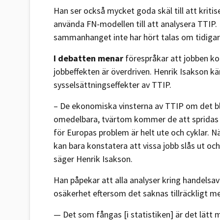
Han ser också mycket goda skäl till att kriti
använda FN-modellen till att analysera TTIP
sammanhanget inte har hört talas om tidiga
I debatten menar
förespråkar att jobben k
jobbeffekten är överdriven. Henrik Isakson kän
sysselsättningseffekter av TTIP.
– De ekonomiska vinsterna av TTIP om det bl
omedelbara, tvärtom kommer de att spridas u
för Europas problem är helt ute och cyklar. N
kan bara konstatera att vissa jobb slås ut o
säger Henrik Isakson.
Han påpekar att alla analyser kring handelsavt
osäkerhet eftersom det saknas tillräckligt med 
— Det som fångas [i statistiken] är det lätt 