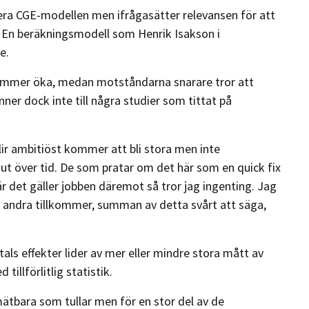
sera CGE-modellen men ifrågasätter relevansen för att
. En beräkningsmodell som Henrik Isakson i
re.
ommer öka, medan motståndarna snarare tror att
ner dock inte till några studier som tittat på
ir ambitiöst kommer att bli stora men inte
t över tid. De som pratar om det här som en quick fix
är det gäller jobben däremot så tror jag ingenting. Jag
ch andra tillkommer, summan av detta svårt att säga,
als effekter lider av mer eller mindre stora mått av
tillförlitlig statistik.
mätbara som tullar men för en stor del av de