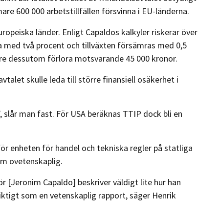
re 600 000 arbetstillfällen försvinna i EU-länderna.
ropeiska länder. Enligt Capaldos kalkyler riskerar över
a med två procent och tillväxten försämras med 0,5
are dessutom förlora motsvarande 45 000 kronor.
let skulle leda till större finansiell osäkerhet i
, slår man fast. För USA beräknas TTIP dock bli en
ör enheten för handel och tekniska regler på statliga
m ovetenskaplig.
r [Jeronim Capaldo] beskriver väldigt lite hur han
riktigt som en vetenskaplig rapport, säger Henrik