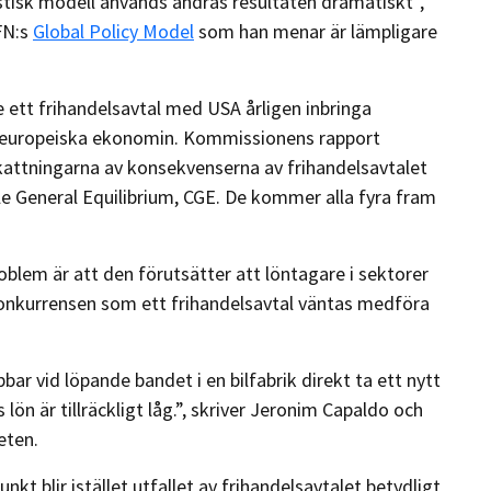
istisk modell används ändras resultaten dramatiskt”,
FN:s
Global Policy Model
som han menar är lämpligare
e ett frihandelsavtal med USA årligen inbringa
en europeiska ekonomin. Kommissionens rapport
attningarna av konsekvenserna av frihandelsavtalet
e General Equilibrium, CGE. De kommer alla fyra fram
lem är att den förutsätter att löntagare i sektorer
onkurrensen som ett frihandelsavtal väntas medföra
r vid löpande bandet i en bilfabrik direkt ta ett nytt
ön är tillräckligt låg.”, skriver Jeronim Capaldo och
heten.
t blir istället utfallet av frihandelsavtalet betydligt