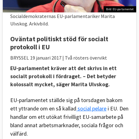
Bild: EU-parlamentet
Socialdemokraternas EU-parlamentariker Marita
Ulvskog. Arkivbild.
Oväntat politiskt stöd för socialt
protokoll i EU
BRYSSEL
19 januari 2017
| Två rösters övervikt
EU-parlamentet kräver att det skrivs in ett
socialt protokoll i fördraget. – Det betyder
kolossalt mycket, säger Marita Ulvskog.
EU-parlamentet ställde sig på torsdagen bakom
ett yttrande om en så kallad
social pelare
i EU. Den
handlar om ett utökat frivilligt EU-samarbete på
bland annat arbetsmarknader, sociala frågor och
välfärd.