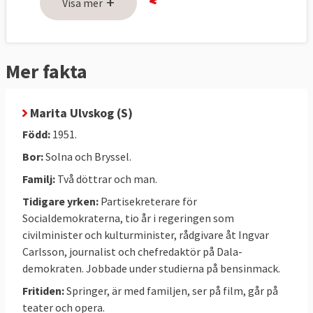
+
Visa mer
– Jag har samma uppfattning om EU som
jag hade då. Men jag försöker lägga min
energi på de frågor som vi bara kan lösa
Mer fakta
tillsammans med andra på EU-nivå,
sade
hon
i valrörelsen 2014.
Marita Ulvskog (S)
Född:
1951.
Fem frågor
Bor:
Solna och Bryssel.
På hösten 2016 ställde Europaportalen
fem
Familj:
Två döttrar och man.
frågor till alla
svenska EU-parlamentariker.
Tidigare yrken:
Partisekreterare för
Så här svarade Marita Ulvskog:
Socialdemokraterna, tio år i regeringen som
civilminister och kulturminister, rådgivare åt Ingvar
Carlsson, journalist och chefredaktör på Dala-
Läs mer
demokraten. Jobbade under studierna på bensinmack.
Fritiden:
Springer, är med familjen, ser på film, går på
teater och opera.