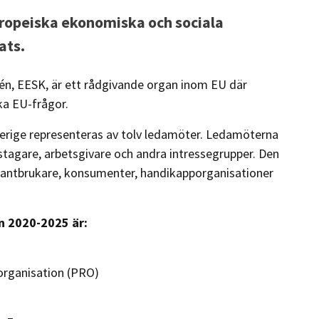
uropeiska ekonomiska och sociala
ats.
n, EESK, är ett rådgivande organ inom EU där
ika EU-frågor.
verige representeras av tolv ledamöter. Ledamöterna
stagare, arbetsgivare och andra intressegrupper. Den
 lantbrukare, konsumenter, handikapporganisationer
n 2020-2025 är:
sorganisation (PRO)