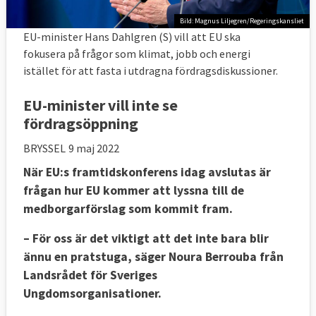
Bild: Magnus Liljegren/Regeringskansliet
EU-minister Hans Dahlgren (S) vill att EU ska
fokusera på frågor som klimat, jobb och energi
istället för att fasta i utdragna fördragsdiskussioner.
EU-minister vill inte se
fördragsöppning
BRYSSEL
9 maj 2022
När EU:s framtidskonferens idag avslutas är
frågan hur EU kommer att lyssna till de
medborgarförslag som kommit fram.
– För oss är det viktigt att det inte bara blir
ännu en pratstuga, säger Noura Berrouba från
Landsrådet för Sveriges
Ungdomsorganisationer.