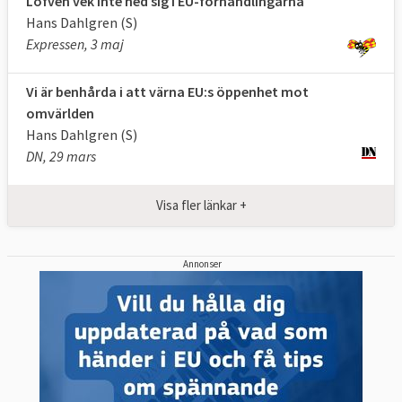
Löfven vek inte ned sig i EU-förhandlingarna
Hans Dahlgren (S)
Expressen, 3 maj
Vi är benhårda i att värna EU:s öppenhet mot
omvärlden
Hans Dahlgren (S)
DN, 29 mars
Visa fler länkar +
Annonser