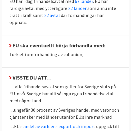
EU har i dag frihandelsavtal med
67 länder
. EU har
gör bäst och billigast. Enligt teorin tjänar
färdiga avtal med ytterligare
22 länder
som ännu inte
alla på det i en värld utan handelshinder.
trätt i kraft samt
22 avtal
där förhandlingar har
Sveriges handelsmyndighet
öppnats.
Kommerskollegium
tar upp de komparativa
fördelarna
som ett argument för frihandel.
EU ska eventuellt börja förhandla med:
Andra fördelar är enligt myndigheten
billigare produktion genom
Turkiet (omförhandling av tullunion)
stordriftsfördelar, innovation genom import
av ny teknik samt lägre priser, större utbud
och bättre kvalitet för konsumenter.
VISSTE DU ATT…
… alla frihandelsavtal som gäller för Sverige sluts på
Samtidigt kan tullar vara en inkomstkälla
EU-nivå. Sverige har alltså inga egna frihandelsavtal
för staten och de kan skydda framväxande
med något land
industrier, framförallt i fattigare länder där
…ungefär 30 procent av Sveriges handel med varor och
man ännu inte har fullt utvecklade sådana.
tjänster sker med länder utanför EU:s inre marknad
De kan också skydda industrier som har
…EU:s
andel av världens export och import
uppgick till
höga utvecklingskostnader liksom den