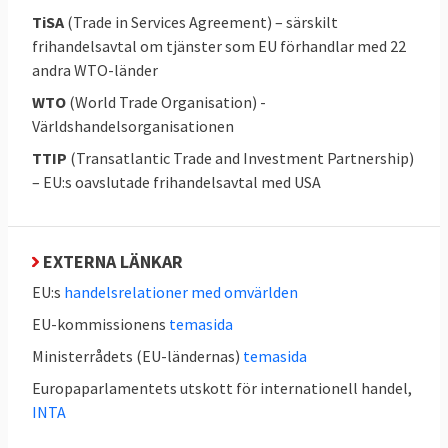
att CETA-avtalet med Kanada ska
TiSA
(Trade in Services Agreement) – särskilt
godkännas krävs till exempel godkännande
frihandelsavtal om tjänster som EU förhandlar med 22
från 43 nationella och regionala parlament i
andra WTO-länder
EU och Kanada. Hittills har har tretton EU-
WTO
(World Trade Organisation) -
länder lämnat sitt godkännande däribland
Världshandelsorganisationen
Sveriges riksdag
.
TTIP
(Transatlantic Trade and Investment Partnership)
I de kommande avtalen som ska förhandlas
– EU:s oavslutade frihandelsavtal med USA
framöver kan det bli så att kommissionen
lyfter ut de delar av avtalen som kräver
EXTERNA LÄNKAR
godkännande av parlamenten i
medlemsländerna. På så sätt skulle det
EU:s
handelsrelationer med omvärlden
räcka med godkännande av
EU-kommissionens
temasida
medlemsländerna och Europaparlamentet.
Ministerrådets (EU-ländernas)
temasida
Mer om detta under fråga 16.
Europaparlamentets utskott för internationell handel,
INTA
4. Vad vill Sverige?