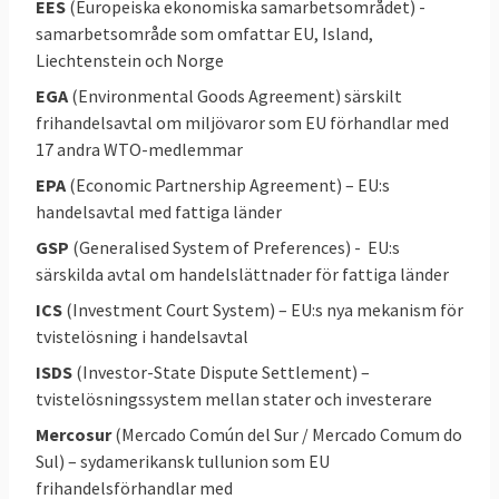
EES
(Europeiska ekonomiska samarbetsområdet) -
vilket betyder att Sverige inte kan teckna
samarbetsområde som omfattar EU, Island,
egna handelsavtal utan det är unionen som
Liechtenstein och Norge
sådan, efter beslut av ländernas
EGA
(Environmental Goods Agreement) särskilt
handelsministrar och Europaparlamentet,
frihandelsavtal om miljövaror som EU förhandlar med
som ingår avtal med icke-EU-länder. Alla
17 andra WTO-medlemmar
EU-länder har också samma tullar och
EPA
(Economic Partnership Agreement) – EU:s
handelsregler mot omvärlden.
handelsavtal med fattiga länder
EU-kommissionen förhandlar för EU:s
GSP
(Generalised System of Preferences) - EU:s
särskilda avtal om handelslättnader för fattiga länder
räkning efter mandat från
medlemsländernas handelsministrar.
ICS
(Investment Court System) – EU:s nya mekanism för
tvistelösning i handelsavtal
Avtalen måste godkännas av
ISDS
(Investor-State Dispute Settlement) –
handelsministrarna och Europaparlamentet.
tvistelösningssystem mellan stater och investerare
För de nya och juridiskt mer omfattande
Mercosur
(Mercado Común del Sur / Mercado Comum do
avtalen har det även krävts godkännande i
Sul) – sydamerikansk tullunion som EU
nationella och vissa regionala parlament. För
frihandelsförhandlar med