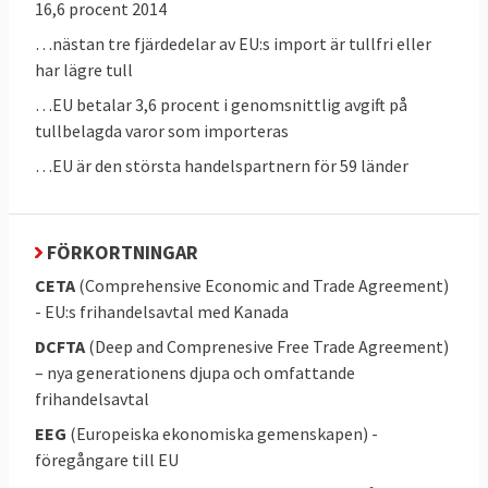
16,6 procent 2014
nationella jordbrukssektorn där en egen
…nästan tre fjärdedelar av EU:s import är tullfri eller
livsmedelsförsörjning bland annat kan ses
har lägre tull
som en nationell säkerhetsfråga. Att skydda
…EU betalar 3,6 procent i genomsnittlig avgift på
inhemsk produktion kan också vara viktig
tullbelagda varor som importeras
för klimatet där det kan finnas fördelar med
…EU är den största handelspartnern för 59 länder
att till exempel mat produceras i det egna
landet istället för att den ska transporteras
långa avstånd.
FÖRKORTNINGAR
CETA
(Comprehensive Economic and Trade Agreement)
- EU:s frihandelsavtal med Kanada
3. Vilka beslutar om EU:s handelsavtal?
DCFTA
(Deep and Comprenesive Free Trade Agreement)
Europaparlamentet, EU-ländernas
– nya generationens djupa och omfattande
regeringar och i vissa fall även nationella och
frihandelsavtal
regionala parlament i EU.
EEG
(Europeiska ekonomiska gemenskapen) -
föregångare till EU
Handel är så kallad exklusiv EU-kompetens