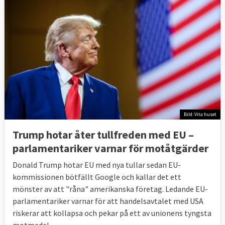
konkurrens.
Frankrike, Irland och Polen
har
till exempel varit motsträviga vid
förhandlingen med den sydamerikanska
tullunionen Mercosur eftersom de befarar
att det kommer slå mot deras nationella
jordbrukssektorer.
6. Vad vill Europaparlamentet?
Bild: Vita huset
I EU-parlamentet finns något större
Trump hotar åter tullfreden med EU –
motstånd mot frihandel än i ministerkretsen.
parlamentariker ⁠varnar för motåtgärder
Donald Trump hotar EU med nya tullar sedan EU-
Motståndet i Europaparlamentet gäller
kommissionen bötfällt Google och kallar det ett
särskilt de delarna av avtalen som omfattar
mönster av att "råna" amerikanska företag. Ledande EU-
investeringar och tvistelösning. Det syns
parlamentariker varnar för att handelsavtalet med USA
även bland de svenska ledamöterna. Medan
riskerar att kollapsa och pekar på ett av unionens tyngsta
regeringen driver på för frihandel har de
motmedel.