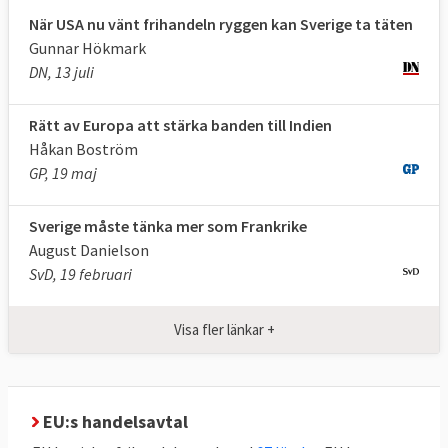
exempel på den nya sortens omfattande
När USA nu vänt frihandeln ryggen kan Sverige ta täten
avtal.
Gunnar Hökmark
2. Finns det vinnare och förlorare på
DN, 13 juli
frihandel?
Rätt av Europa att stärka banden till Indien
Ja, frihandel kan ha både vinnare och
Håkan Boström
förlorare.
GP, 19 maj
Frihandel kan ha både för- och nackdelar.
Sverige måste tänka mer som Frankrike
För de flesta länder är det förknippat med
August Danielson
stora fördelar att göra sig av med tullar och
SvD, 19 februari
regler som försvårar import och export av
varor länder emellan. Ekonomer framhåller
Visa fler länkar +
ofta detta som en fördel då det möjliggör
att varje land kan specialisera sig och
producera de varor som landet gör bäst och
EU:s handelsavtal
billigast och importera det som andra länder