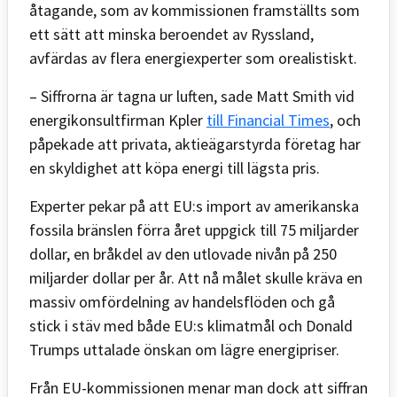
åtagande, som av kommissionen framställts som
ett sätt att minska beroendet av Ryssland,
avfärdas av flera energiexperter som orealistiskt.
– Siffrorna är tagna ur luften, sade Matt Smith vid
energikonsultfirman Kpler
till Financial Times
, och
påpekade att privata, aktieägarstyrda företag har
en skyldighet att köpa energi till lägsta pris.
Experter pekar på att EU:s import av amerikanska
fossila bränslen förra året uppgick till 75 miljarder
dollar, en bråkdel av den utlovade nivån på 250
miljarder dollar per år. Att nå målet skulle kräva en
massiv omfördelning av handelsflöden och gå
stick i stäv med både EU:s klimatmål och Donald
Trumps uttalade önskan om lägre energipriser.
Från EU-kommissionen menar man dock att siffran