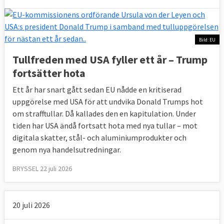
av unionens medborgare positivt inställda
till frihandel.
I kommissionens
Eurobarometer
från juni
Bild: EU
2019 svarade 75 procent att de såg väldigt
Tullfreden med USA fyller ett år – Trump
eller ganska positivt på frihandel medan
fortsätter hota
17 procent angav att de var väldigt eller
Ett år har snart gått sedan EU nådde en kritiserad
ganska negativa.
uppgörelse med USA för att undvika Donald Trumps hot
om strafftullar. Då kallades den en kapitulation. Under
Svenskarna hörde till de mest positiva vad
tiden har USA ändå fortsatt hota med nya tullar – mot
gäller frihandel. I Sverige var 85 procent
digitala skatter, stål- och aluminiumprodukter och
positiva medan 11 procent negativa. Minst
genom nya handelsutredningar.
andel positiva till frihandel hade Frankrike
BRYSSEL 22 juli 2026
med 53 procent, vilket dock är en majoritet
av de tillfrågade.
20 juli 2026