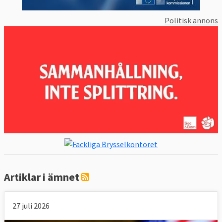
positiv grundsyn på frihandel vilket inte
alltid är fallet i andra länder.
Politisk annons
Likaså stödjer Sverige EU-kommissionens
försök att ta fram mer enhetliga regler för
att lösa investeringstvister kopplade till
handel mellan länder.
5. Vad vill andra EU-länder?
De stödjer frihandel i olika grad.
Hittills har alla medlemsländer godkänt
EU:s olika frihandelsavtal.
Artiklar i ämnet
Det finns dock fall där enskilda EU-länder
har velat driva en mer protektionistisk linje
27 juli 2026
för att skydda sina egna industrier från