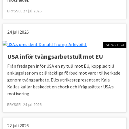
svenska EU-parlamentarikerna en
mer
BRYSSEL 27 juli 2026
ljummen inställning
enligt en
sammanställning från VoteWatch.
24 juli 2026
Samtidigt har EU-parlamentet i slutändan
godkänt alla handelsavtal vilket tyder på att
Bild: Vita huset
en majoritet av ledamöterna ser positivt på
USA inför tvångsarbetstull mot EU
frihandel.
Från fredagen inför USA en ny tull mot EU, kopplad till
anklagelser om otillräckliga förbud mot varor tillverkade
7. Vad tycker medborgarna om
genom tvångsarbete. EU:s utrikesrepresentant Kaja
frihandel?
Kallas kallar beskedet en chock och ifrågasätter USA:s
motivering.
De är positiva.
BRYSSEL 24 juli 2026
Även om motståndet mot EU:s handelsavtal
med Kanada (CETA) och USA (TTIP) haft
betydelse i vissa länder är en stor majoritet
22 juli 2026