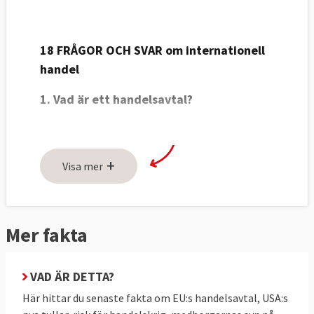
18 FRÅGOR OCH SVAR om internationell
handel
1. Vad är ett handelsavtal?
Ett avtal för att underlätta internationell
handel.
+
Visa mer
Handelsavtal handlar traditionellt om att ta
bort tullar mellan länder. Men de avtal som
EU har förhandlat de senaste åren har varit
Mer fakta
betydligt mer omfattande.
Idag pratar man om ”djupa och omfattande
VAD ÄR DETTA?
frihandelsavtal”, så kallade DCFTA:s (efter
Här hittar du senaste fakta om EU:s handelsavtal, USA:s
engelskans: deep and comprehensive free