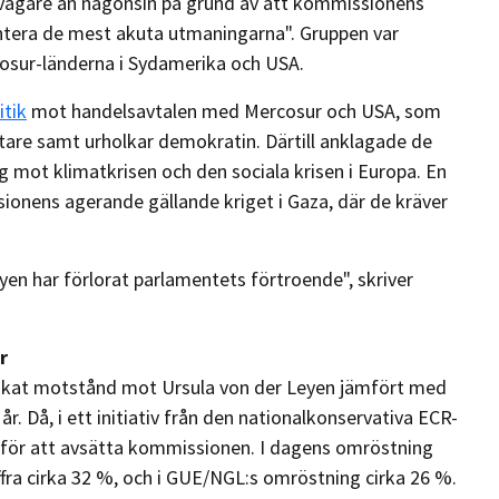
r svagare än någonsin på grund av att kommissionens
ntera de mest akuta utmaningarna". Gruppen var
cosur-länderna i Sydamerika och USA.
itik
mot handelsavtalen med Mercosur och USA, som
are samt urholkar demokratin. Därtill anklagade de
g mot klimatkrisen och den sociala krisen i Europa. En
sionens agerande gällande kriget i Gaza, där de kräver
n har förlorat parlamentets förtroende", skriver
r
skat motstånd mot Ursula von der Leyen jämfört med
r. Då, i ett initiativ från den nationalkonservativa ECR-
 för att avsätta kommissionen. I dagens omröstning
ffra cirka 32 %, och i GUE/NGL:s omröstning cirka 26 %.