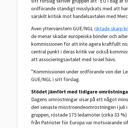
sitt förslag skriver gruppen att "EU i dag ä
ordförande ständigt misslyckats med att ha
särskilt kritisk mot handelsavtalen med Mer
Även yttervänstern GUE/NGL
riktade skarp kr
de menar skadar europeiska bönder och arbet
kommissionen för att inte agera kraftfullt no
central punkt i deras kritik var också kommis
att associeringsavtalet med Israel hävs.
"Kommissionen under ordförande von der Leye
GUE/NGL i sitt förslag.
Stödet jämfört med tidigare omröstninga
Dagens omröstningar visar på ett något min
den senaste misstroendeomröstningen i juli i å
gruppen, röstade 175 ledamöter (cirka 33 %)
från Patrioter för Europa var motsvarande si