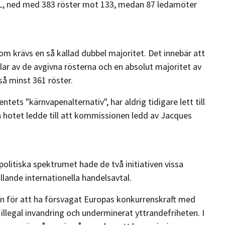
GL, ned med 383 röster mot 133, medan 87 ledamöter
om krävs en så kallad dubbel majoritet. Det innebär att
lar av de avgivna rösterna och en absolut majoritet av
så minst 361 röster.
ets "kärnvapenalternativ", har aldrig tidigare lett till
a hotet ledde till att kommissionen ledd av Jacques
olitiska spektrumet hade de två initiativen vissa
lande internationella handelsavtal.
 för att ha försvagat Europas konkurrenskraft med
 illegal invandring och underminerat yttrandefriheten. I