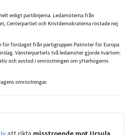
elt enligt partilinjerna. Ledamöterna från
et, Centerpartiet och Kristdemokraterna röstade nej
för förslaget från partigruppen Patrioter för Europa
slag. Vänsterpartiets två ledamöter gjorde tvärtom:
iativ och avstod i omröstningen om ytterhögerns
sdagens omröstningar.
tiv
att rikta
misstroende mot Ursula