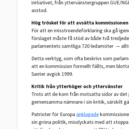
initiativet, från yttervänstergruppen GUE/N
avstod.
Hög tröskel för att avsätta kommissionen
För att en misstroendeförklaring ska gå igen
förslaget måste få stöd av både två tredjede
parlamentets samtliga 720 ledamöter — allt
Detta verktyg, som ofta beskrivs som parlament
att en kommission formellt fällts, men blott
Santer avgick 1999.
Kritik från ytterhöger och yttervänster
Trots att de kom från motsatta sidor av det p
gemensamma nämnare i sin kritik, särskilt gäl
Patrioter för Europa
anklagade
kommissionen
sin gröna politik, misslyckats med att stoppa