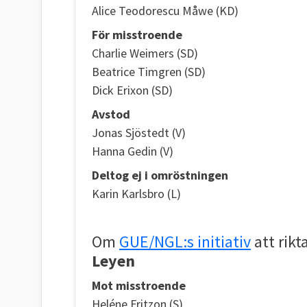
Alice Teodorescu Måwe (KD)
För misstroende
Charlie Weimers (SD)
Beatrice Timgren (SD)
Dick Erixon (SD)
Avstod
Jonas Sjöstedt (V)
Hanna Gedin (V)
Deltog ej i omröstningen
Karin Karlsbro (L)
Om
GUE/NGL:s initiativ
att rikt
Leyen
Mot misstroende
Heléne Fritzon (S)