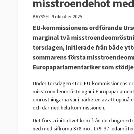
misstroendehot med 
BRYSSEL
9 oktober 2025
EU-kommissionens ordförande Ursu
marginal två misstroendeomröstni
torsdagen, initierade från både yt
sommarens första misstroendeomr
Europaparlamentariker som stödje
Under torsdagen stod EU-kommissionens ordf
misstroendeomröstningar i Europaparlamente
omröstningarna var i närheten av att uppnå d
och därmed hela kommissionen.
Det första initiativet kom från den högerext
ned med siffrorna 378 mot 179. 37 ledamöter 