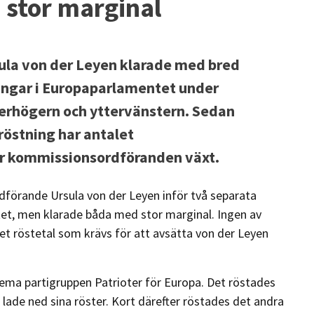
stor marginal
la von der Leyen klarade med bred
ngar i Europaparlamentet under
terhögern och yttervänstern. Sedan
östning har antalet
r kommissionsordföranden växt.
örande Ursula von der Leyen inför två separata
t, men klarade båda med stor marginal. Ingen av
et röstetal som krävs för att avsätta von der Leyen
rema partigruppen Patrioter för Europa. Det röstades
lade ned sina röster. Kort därefter röstades det andra