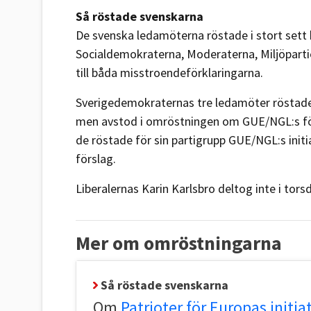
Så röstade svenskarna
De svenska ledamöterna röstade i stort sett h
Socialdemokraterna, Moderaterna, Miljöparti
till båda misstroendeförklaringarna.
Sverigedemokraternas tre ledamöter röstade 
men avstod i omröstningen om GUE/NGL:s för
de röstade för sin partigrupp GUE/NGL:s init
förslag.
Liberalernas Karin Karlsbro deltog inte i tor
Mer om omröstningarna
Så röstade svenskarna
Om
Patrioter för Europas initia