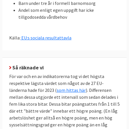
Barn under tre år i formell barnomsorg
Andel som enligt egen uppgift har icke
tillgodosedda vårdbehov
Källa:
EU:s sociala resultattavla
Så räknade vi
För var och en av indikatorerna tog vi det högsta
respektive lägsta värdet som något av de 27 EU-
länderna hade för 2023 (
som hittas här
). Differensen
mellan dessa utgjorde ett intervall som sedan delades i
fem lika stora bitar. Dessa bitar poängsattes från 1 till 5
där ett "bättre värde" innebar ett högre poäng. (En låg
arbetslöshet ger alltså en högre poäng, men en hög
sysselsättningsgrad ger en högre poäng än en låg