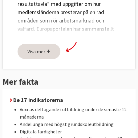
resultattavla” med uppgifter om hur
medlemsländerna presterar på en rad
områden som rör arbetsmarknad och
välfärd. Europaportalen har sammanställt
de 17 sociala indikatorerna där
medlemsländerna för var och en poängsätts
+
Visa mer
1-5 beroende på hur man ligger till relativt
de andra medlemsländerna (se faktaruta).
Mer fakta
De 17 indikatorerna
Vuxnas deltagande i utbildning under de senaste 12
månaderna
Andel unga med högst grundskoleutbildning
Digitala färdigheter