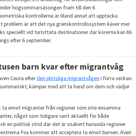
l under högsommarsäsongen fram till den 6
biometriska kontrollerna är bland annat att upptäcka
tt problem är att det nya gränskontrollssystem käver mer
 speciellt vid turisttäta destinationer där körerna kan bli
ängs efter 6 september.
 tusen barn kvar efter migrantvåg
laven Ceuta efter
den plötsliga migrantvågen
i förra veckan.
a summariskt, kämpar med att ta hand om dem och vädjar
att ta emot migranter från regioner som inte ensamma
nter, något som tidigare varit aktuellt för både
k en politisk strid där det är osäkert huruvida regioner
rextrema Fox kommer att acceptera ta emot barnen. Även