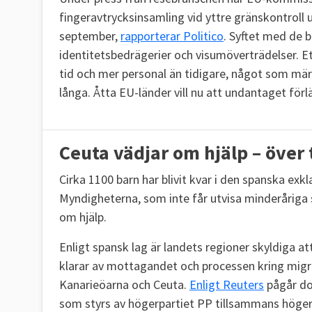
fingeravtrycksinsamling vid yttre gränskontrol
september,
rapporterar Politico
. Syftet med de 
identitetsbedrägerier och visumöverträdelser. E
tid och mer personal än tidigare, något som märks
långa. Åtta EU-länder vill nu att undantaget förl
Ceuta vädjar om hjälp – över
Cirka 1100 barn har blivit kvar i den spanska exk
Myndigheterna, som inte får utvisa minderårig
om hjälp.
Enligt spansk lag är landets regioner skyldiga 
klarar av mottagandet och processen kring migra
Kanarieöarna och Ceuta.
Enligt Reuters
pågår doc
som styrs av högerpartiet PP tillsammans höge