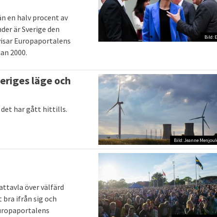
än en halv procent av
er är Sverige den
Bild: 
visar Europaportalens
an 2000.
veriges läge och
det har gått hittills.
Bild: Jeanne Menjoul
tattavla över välfärd
 bra ifrån sig och
Europaportalens