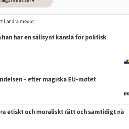
tidigare notiser +
t i andra medier
han har en sällsynt känsla för politisk
ändelsen – efter magiska EU-mötet
öra etiskt och moraliskt rätt och samtidigt nå