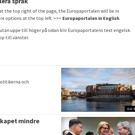
lera språk
 at the top right of the page, the Europaportalen will be in
re options at the top left.
>>>
Europaportalen in English
.
tan uppe till höger på sidan blir
Europaportalens text engelsk
.
p till vänster.
politikerna och
Bild: 
skapet mindre