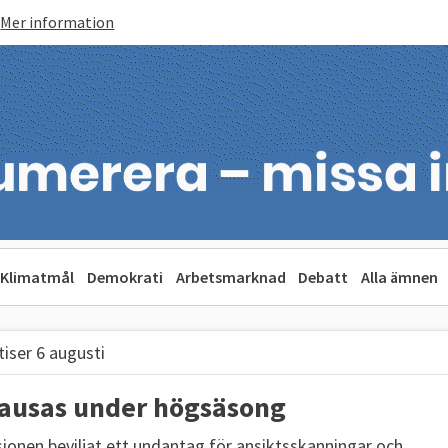
Mer information
Klimatmål
Demokrati
Arbetsmarknad
Debatt
Alla ämnen
iser 6 augusti
 pausas under högsäsong
onen beviljat ett undantag för ansiktsskanningar och