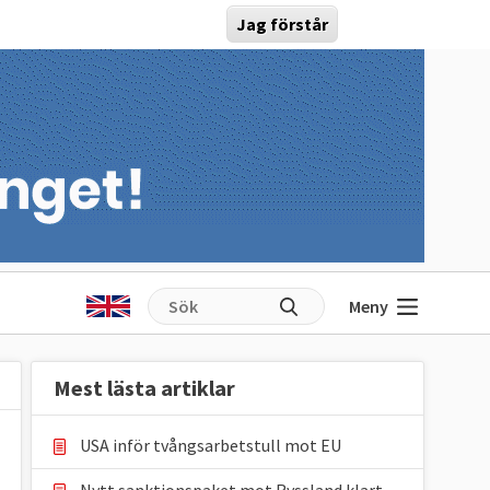
Jag förstår
Meny
Mest lästa artiklar
USA inför tvångsarbetstull mot EU
Nytt sanktionspaket mot Ryssland klart