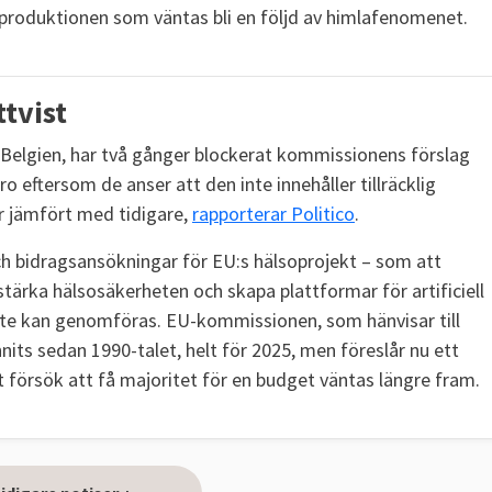
iproduktionen som väntas bli en följd av himlafenomenet.
ttvist
h Belgien, har två gånger blockerat kommissionens förslag
ro eftersom de anser att den inte innehåller tillräcklig
er jämfört med tidigare,
rapporterar Politico
.
ch bidragsansökningar för EU:s hälsoprojekt – som att
stärka hälsosäkerheten och skapa plattformar för artificiell
 inte kan genomföras. EU-kommissionen, som hänvisar till
its sedan 1990-talet, helt för 2025, men föreslår nu ett
t försök att få majoritet för en budget väntas längre fram.