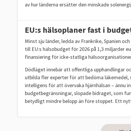
av hur länderna ersätter den minskade solenerg
EU:s hälsoplaner fast i budge
Minst sju länder, ledda av Frankrike, Spanien oc
till EU:s hälsobudget för 2026 på 1,3 miljarder eu
finansiering för icke-statliga hälsoorganisation
Dödläget innebär att offentliga upphandlingar o
utbilda fler experter för att bedöma läkemedel, 
intelligens för att övervaka hjärnhälsan – ännu
budgetbegränsningar, slopade bidraget, som funn
betydligt mindre belopp än före stoppet. Ett nyt