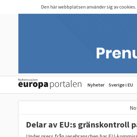
Hoppa till huvudinnehåll
Den här webbplatsen använder sig av cookies.
Nyheter
Sverige i EU
Not
Delar av EU:s gränskontroll
Under press från resebranschen har EU-kommissi