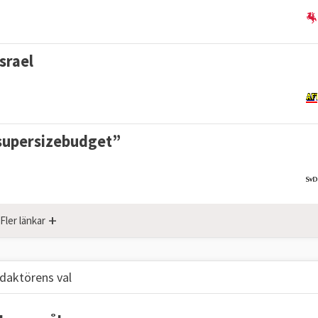
Israel
 ”supersizebudget”
+
Fler länkar
daktörens val