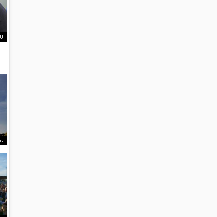
EU
et