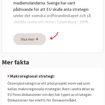
medlemsländerna. Sverige har varit
pådrivande för att EU skulle anta strategin
under det svenska ordförandeskapet och så
skedde under ett möte i Luxemburg i 2009.
Miljö, ekonomi, energi och tillgänglighet
samt säkerhet är de fyra områden som
+
Visa mer
utgör hörnstenarna i den nya strategin.
Utmaningarna för miljöområdet
är väl
kända. Algblomning är ett återkommande
Mer fakta
problem och så mycket som en tredjedel av
Östersjöns havsbotten är död. Några av de
Makroregional strategi:
åtgärder som tas upp i strategin är att
gödselanvändningen ska ses över,
Östersjöstrategin är ett pilotprojekt inom vad som
jordbruksläckage minskas och samordning
kallas makroregionala strategier. Även i andra delar av
EU finns diskussioner om den här typen av strategier.
av forskningsresultat förbättras.
Diskussioner har inletts för Donauområdet.