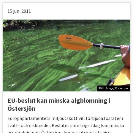
15 juni 2011
Bild: 5auge / Flickr.com
EU-beslut kan minska algblomning i
Östersjön
Europaparlamentets miljöutskott vill förbjuda fosfater i
tvätt- och diskmedel. Beslutet som togs i dag kan minska
övergödningen i Östersjön, hoppas utskottets vice