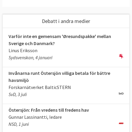
En annan hörnsten i strategin handlar om
att den ekonomiska utvecklingen i området
ska förbättras. Strategin är på det här
Debatt i andra medier
området tänkt att förenkla för små och
medelstora företag genom att till exempel
Varför inte en gemensam 'Øresundspakke' mellan
samordna hur offentliga upphandlingar
Sverige och Danmark?
genomförs.
Linus Eriksson
Sydsvenskan, 4 januari
Inom områdena energi- och ökad
tillgänglighet handlar det bland om att
Invånarna runt Östersjön villiga betala för bättre
bygga samman energinätet. I dag märks det
havsmiljö
fortfarande tydligt var järnridån gick både i
Forskarnätverket BalticSTERN
energifrågan och inom transport. Långa
SvD, 3 juli
restider drabbar exempelvis den som ska ta
sig från Estland till Polen med tåg därför
Östersjön: Från vredens till fredens hav
att resan går genom Ryssland, något som
Gunnar Lassinantti, ledare
NSD, 1 juni
EU vill ändra på.