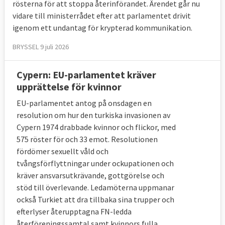
rösterna för att stoppa återinförandet. Ärendet går nu
vidare till ministerrådet efter att parlamentet drivit
igenom ett undantag för krypterad kommunikation.
BRYSSEL 9 juli 2026
Cypern: EU-parlamentet kräver
upprättelse för kvinnor
EU-parlamentet antog på onsdagen en
resolution om hur den turkiska invasionen av
Cypern 1974 drabbade kvinnor och flickor, med
575 röster för och 33 emot. Resolutionen
fördömer sexuellt våld och
tvångsförflyttningar under ockupationen och
kräver ansvarsutkrävande, gottgörelse och
stöd till överlevande. Ledamöterna uppmanar
också Turkiet att dra tillbaka sina trupper och
efterlyser återupptagna FN-ledda
återföreningssamtal samt kvinnors fulla