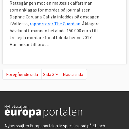
Rättegången mot en maltesisk affärsman
som anklagas för mordet på journalisten
Daphne Caruana Galizia inleddes på onsdagen
i Valletta,
rapporterar The Guardian
. Åklagare
hävdar att mannen betalade 150 000 euro till
tre lejda mördare för att döda henne 2017.
Han nekar till brott.
Föregående sida
Nästa sida
Föregående sida
Nästa sida
Nyhetssajten Europaportalen är specialiserad på EU och