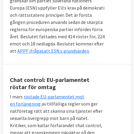
granskar om partiet Suveräna nationers
Europa (ESN) uppfyller EU:s krav på demokrati
och rättsstatens principer. Det är första
gången proceduren används sedan de skärpta
reglerna för europeiska partier infördes förra
året. Beslutet fattades med 414 röster för, 224
emot och 18 nedlagda. Beslutet kommer efter
att
APPF ifrågasatt ESN:s grundvärden
.
Chat control: EU-parlamentet
röstar för omtag
I mars
röstade EU-parlamentet mot
en förlängning
av tillfälliga regler som ger
nätföretag rätt att skanna sina tjänster efter
sexuella övergrepp mot barn på nätet.
Kritiker, som kallar förfarandet chat control,
menar att granskningen inkräktar på den