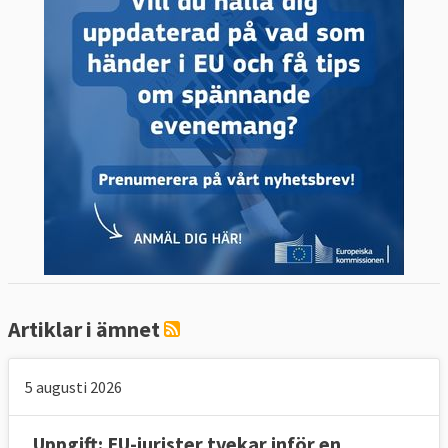
Vänsterpartiet
ESN
| Ytterhöger
Inga svenska partier finns med
Grupplösa | Ledamöter utan partigrupp
Inga svenska partier finns med
Artiklar i ämnet
5 augusti 2026
Uppgift: EU-jurister tvekar inför en