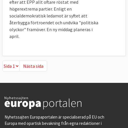
efter att EPP allt oftare röstat med
högerextrema partier. Enligt en
socialdemokratisk ledamot är syftet att
återbygga förtroendet och undvika "politiska
olyckor" framöver. En ny middag planeras i
april.
Nästa sida
Nästa sida
Nyhetssajten Europaportalen är specialiserad på EU och
Europa med opartisk bevakning från egna redaktioner i