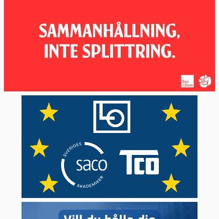
Moderaterna och Kristdemokraterna
S&D | Socialdemokrater
Socialdemokraterna
PfE
| Ytterhöger
Inga svenska partier finns med
ECR | Nationalkonservativa
Sverigedemokraterna
Förnya Europa | Liberaler
Liberalerna och Centerpartiet
De Gröna/EFA | Miljöpartister och
separatister
Miljöpartiet de gröna
GUE/NGL | Vänsterpartister