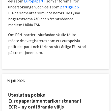
dels som
Europaparti
, som är föremål för
undersökningen, och dels som
partigrupp
i
EU-parlamentet som inte berörs. De tyska
högerextrema AfD är en framträdande
medlem i båda ESN.
Om ESN-partiet i slutändan skulle fällas
måste de avregistreras som ett europeiskt
politiskt parti och förlorar sitt årliga EU-stöd
på tre miljoner euro.
29 juli 2026
Uteslutna polska
Europaparlamentariker stannar i
ECR – ny ordförande väljs