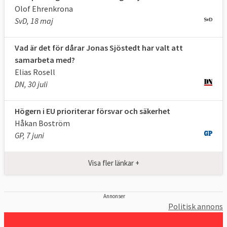
Olof Ehrenkrona
gruppen. De större grupperna får också mer
SvD, 18 maj
talartid i utskotten och kammaren.
Grupperna tilldelas ekonomiska bidrag av
Vad är det för dårar Jonas Sjöstedt har valt att
parlamentet efter storlek.
samarbeta med?
När Europaparlamentet
ska
fatta beslut i
Elias Rosell
DN, 30 juli
olika frågor behandlas först betänkandena
från utskotten i de politiska grupperna.
Högern i EU prioriterar försvar och säkerhet
Gruppen kan därefter lämna in olika
Håkan Boström
ändringsförslag. Även om grupperna
GP, 7 juni
samordnar sig inför omröstningarna måste
inte ledamöterna rösta som gruppen i stort.
Visa fler länkar +
Åtta partigrupper i storleksordning
:
Annonser
Politisk annons
EPP | Konservativa och kristdemokrater