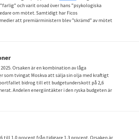
farlig” och varit oroad över hans ”psykologiska
-ledare om mötet. Samtidigt har Ficos
 medier att premiärministern blev ”skrämd” av mötet
oner
 2025. Orsaken är en kombination av låga
 som tvingat Moskva att sälja sin olja med kraftigt
bortfallet bidrog till ett budgetunderskott på 2,6
erat. Andelen energiintäkter i den ryska budgeten är
 till 1,0 procent från tidigare 1,3 procent. Orsaken är