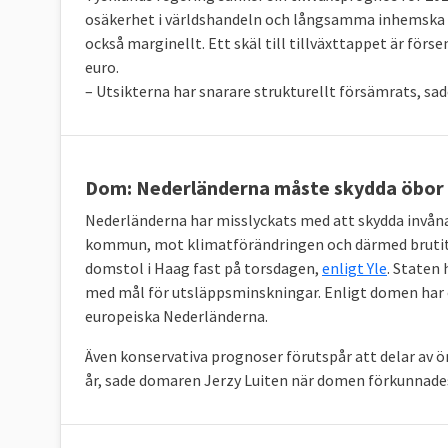
osäkerhet i världshandeln och långsamma inhemska
också marginellt. Ett skäl till tillväxttappet är förs
euro.
– Utsikterna har snarare strukturellt försämrats, s
Dom: Nederländerna måste skydda öbor
Nederländerna har misslyckats med att skydda invåna
kommun, mot klimatförändringen och därmed brutit m
domstol i Haag fast på torsdagen,
enligt Yle
. Staten
med mål för utsläppsminskningar. Enligt domen har 
europeiska Nederländerna.
Även konservativa prognoser förutspår att delar av ö
år, sade domaren
Jerzy Luiten
när domen förkunnade