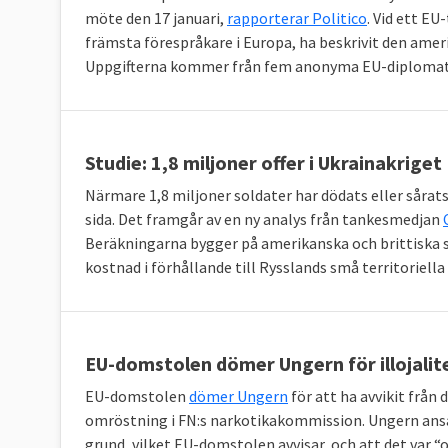
möte den 17 januari,
rapporterar Politico
. Vid ett E
främsta förespråkare i Europa, ha beskrivit den amer
Uppgifterna kommer från fem anonyma EU-diplomat
Studie: 1,8 miljoner offer i Ukrainakriget
Närmare 1,8 miljoner soldater har dödats eller sårats 
sida. Det framgår av en ny analys från tankesmedjan
Beräkningarna bygger på amerikanska och brittiska 
kostnad i förhållande till Rysslands små territoriella 
EU-domstolen dömer Ungern för illojalit
EU-domstolen
dömer Ungern
för att ha avvikit frå
omröstning i FN:s narkotikakommission. Ungern an
grund, vilket EU-domstolen avvisar, och att det var “