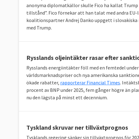
anonyma diplomatkällor skulle Fico ha kallat Trump ”
tillstånd”. Fico förnekar att han talat med andra EU
koalitionspartner Andrej Danko uppgett i slovakiska
med Trump.
Rysslands oljeintäkter rasar efter sankti
Rysslands energiintäkter föll med en femtedel under
världsmarknadspriser och nya amerikanska sanktioner
ökade rabatter,
rapporterar Financial Times
. Intäkts
procent av BNP under 2025, fem gånger högre än plan
nu den lägsta på minst ett decennium.
Tyskland skruvar ner tillväxtprognos
Tysklands regering sänker sin tillväxtprognos för 2026