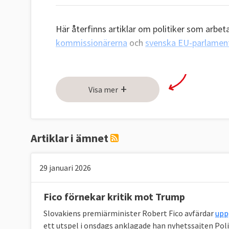
Här återfinns artiklar om politiker som arbet
kommissionärerna
och
svenska EU-parlament
+
Visa mer
Artiklar i ämnet
29 januari 2026
Fico förnekar kritik mot Trump
Slovakiens premiärminister Robert Fico avfärdar
upp
ett utspel i onsdags anklagade han nyhetssajten Poli