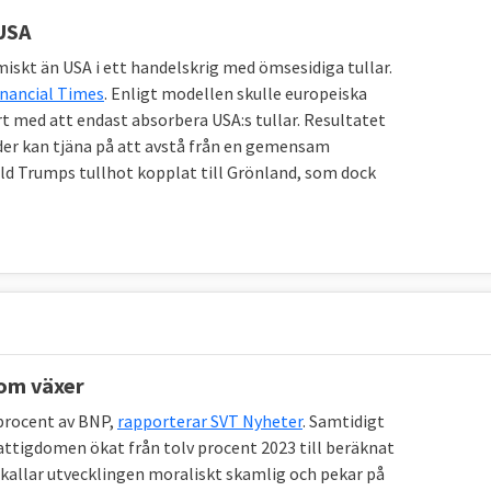
 USA
iskt än USA i ett handelskrig med ömsesidiga tullar.
inancial Times
. Enligt modellen skulle europeiska
 med att endast absorbera USA:s tullar. Resultatet
nder kan tjäna på att avstå från en gemensam
ld Trumps tullhot kopplat till Grönland, som dock
dom växer
 procent av BNP,
rapporterar SVT Nyheter
. Samtidigt
fattigdomen ökat från tolv procent 2023 till beräknat
kallar utvecklingen moraliskt skamlig och pekar på