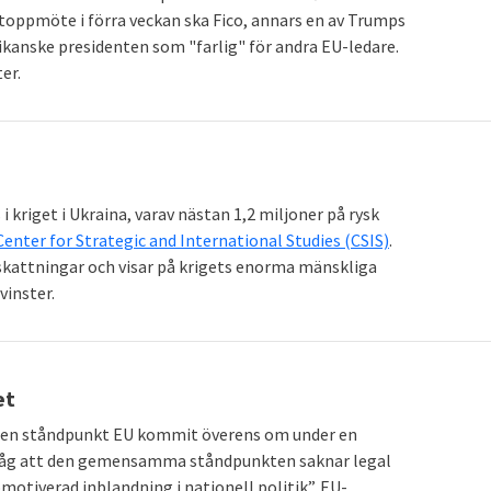
U-toppmöte i förra veckan ska Fico, annars en av Trumps
ikanske presidenten som "farlig" för andra EU-ledare.
er.
i kriget i Ukraina, varav nästan 1,2 miljoner på rysk
Center for Strategic and International Studies (CSIS)
.
skattningar och visar på krigets enorma mänskliga
vinster.
et
n den ståndpunkt EU kommit överens om under en
såg att den gemensamma ståndpunkten saknar legal
omotiverad inblandning i nationell politik”. EU-