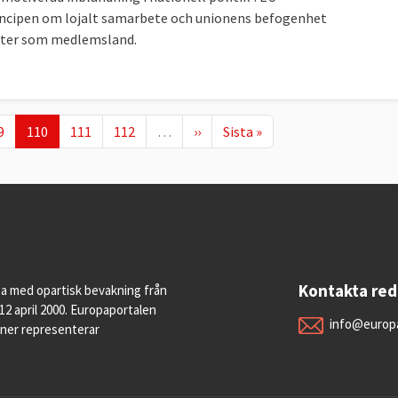
ncipen om lojalt samarbete och unionens befogenhet
gheter som medlemsland.
ge
Nuvarande sida
Page
Page
Nästa sida
Sista sidan
9
110
111
112
…
››
Sista »
Kontakta re
pa med opartisk bevakning från
12 april 2000. Europaportalen
info@europa
oner representerar