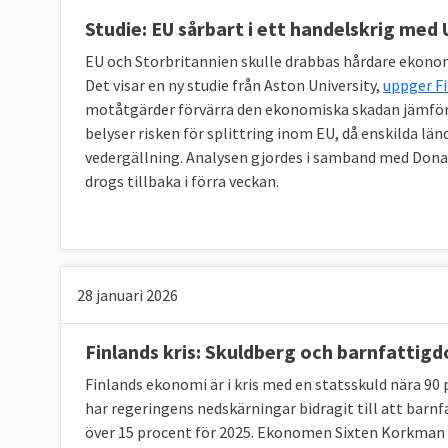
Studie: EU sårbart i ett handelskrig med
EU och Storbritannien skulle drabbas hårdare ekonom
Det visar en ny studie från Aston University,
uppger F
motåtgärder förvärra den ekonomiska skadan jämfört
belyser risken för splittring inom EU, då enskilda lä
vedergällning. Analysen gjordes i samband med Dona
drogs tillbaka i förra veckan.
28 januari 2026
Finlands kris: Skuldberg och barnfattig
Finlands ekonomi är i kris med en statsskuld nära 90
har regeringens nedskärningar bidragit till att barn
över 15 procent för 2025. Ekonomen Sixten Korkman 