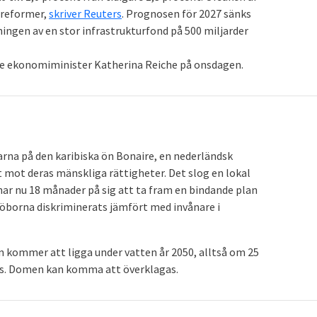
 reformer,
skriver Reuters
. Prognosen för 2027 sänks
eningen av en stor infrastrukturfond på 500 miljarder
ade ekonomiminister Katherina Reiche på onsdagen.
rna på den karibiska ön Bonaire, en nederländsk
ot deras mänskliga rättigheter. Det slog en lokal
 har nu 18 månader på sig att ta fram en bindande plan
öborna diskriminerats jämfört med invånare i
n kommer att ligga under vatten år 2050, alltså om 25
s. Domen kan komma att överklagas.