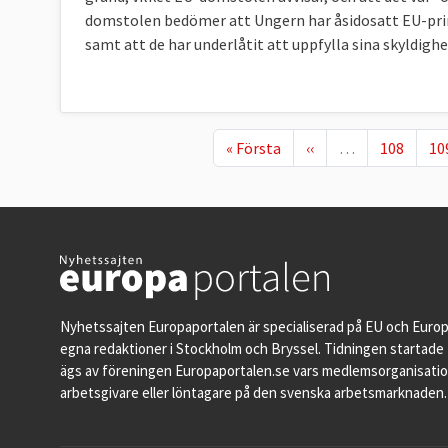
domstolen bedömer att Ungern har åsidosatt EU-pri
samt att de har underlåtit att uppfylla sina skyldi
First page
Föregående sida
Page
Pa
« Första
‹‹
…
108
10
Nyhetssajten Europaportalen är specialiserad på EU och Euro
egna redaktioner i Stockholm och Bryssel. Tidningen startade 
ägs av föreningen Europaportalen.se vars medlemsorganisati
arbetsgivare eller löntagare på den svenska arbetsmarknaden.