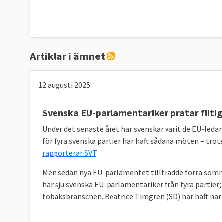
Artiklar i ämnet
12 augusti 2025
Svenska EU-parlamentariker pratar fliti
Under det senaste året har svenskar varit de EU-led
för fyra svenska partier har haft sådana möten – trots
rapporterar SVT
.
Men sedan nya EU-parlamentet tillträdde förra somm
har sju svenska EU-parlamentariker från fyra partier
tobaksbranschen. Beatrice Timgren (SD) har haft närm