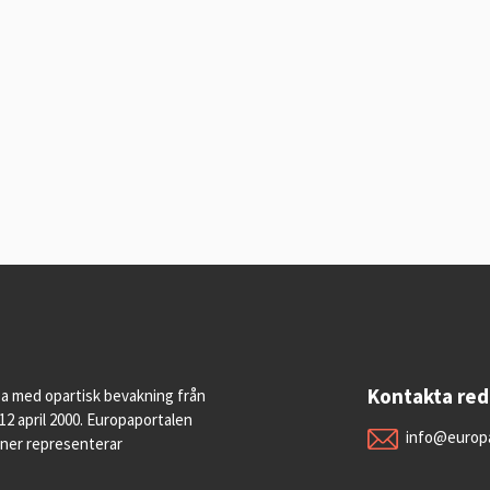
Kontakta re
pa med opartisk bevakning från
12 april 2000. Europaportalen
info@europa
oner representerar