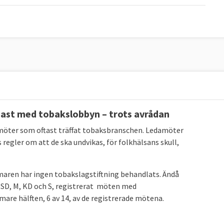
gast med tobakslobbyn – trots avrådan
amöter som oftast träffat tobaksbranschen. Ledamöter
 regler om att de ska undvikas, för folkhälsans skull,
aren har ingen tobakslagstiftning behandlats. Ändå
; SD, M, KD och S, registrerat möten med
are hälften, 6 av 14, av de registrerade mötena.