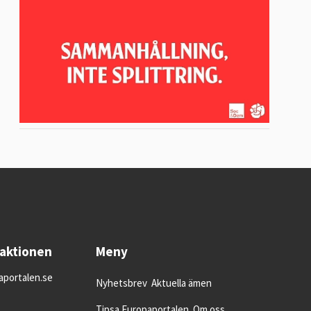
daktionen
Meny
portalen.se
Nyhetsbrev
Aktuella ämen
Tipsa Europaportalen
Om oss