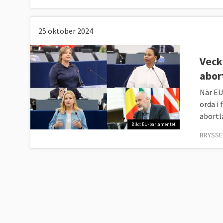
25 oktober 2024
Veck
abor
När EU
orda i 
abortla
Bild: EU-parlamentet
BRYSSEL