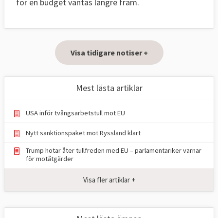
för en budget väntas längre fram.
Visa tidigare notiser +
Mest lästa artiklar
USA inför tvångsarbetstull mot EU
Nytt sanktionspaket mot Ryssland klart
Trump hotar åter tullfreden med EU – parlamentariker ⁠varnar
för motåtgärder
Visa fler artiklar +