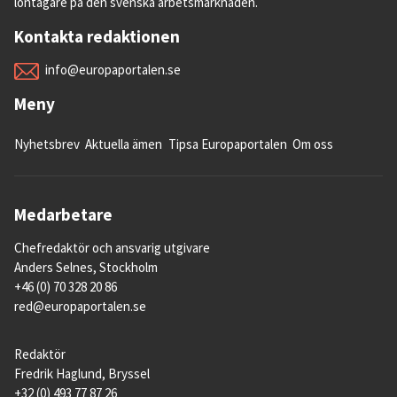
löntagare på den svenska arbetsmarknaden.
Kontakta redaktionen
info@europaportalen.se
Meny
Nyhetsbrev
Aktuella ämen
Tipsa Europaportalen
Om oss
Medarbetare
Chefredaktör och ansvarig utgivare
Anders Selnes, Stockholm
+46 (0) 70 328 20 86
red@europaportalen.se
Redaktör
Fredrik Haglund, Bryssel
+32 (0) 493 77 87 26