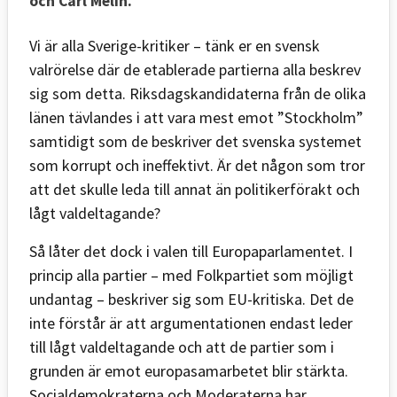
och Carl Melin.
Vi är alla Sverige-kritiker – tänk er en svensk
valrörelse där de etablerade partierna alla beskrev
sig som detta. Riksdagskandidaterna från de olika
länen tävlandes i att vara mest emot ”Stockholm”
samtidigt som de beskriver det svenska systemet
som korrupt och ineffektivt. Är det någon som tror
att det skulle leda till annat än politikerförakt och
lågt valdeltagande?
Så låter det dock i valen till Europaparlamentet. I
princip alla partier – med Folkpartiet som möjligt
undantag – beskriver sig som EU-kritiska. Det de
inte förstår är att argumentationen endast leder
till lågt valdeltagande och att de partier som i
grunden är emot europasamarbetet blir stärkta.
Socialdemokraterna och Moderaterna har