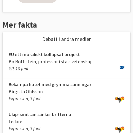
Socialdemokraterna 24,2 % (5)
Miljöpartiet 15,4 % (4)
Mer fakta
Moderaterna 13,6 % (3)
Debatt i andra medier
Folkpartiet 9,9 % (2)
EU ett moraliskt kollapsat projekt
Sverigedemokraterna 9,7 % (2)
Bo Rothstein, professor i statsvetenskap
GP, 10 juni
Centerpartiet 6,5 % (1)
Vänsterpartiet 6,3 % (1)
Bekämpa hatet med grymma sanningar
Birgitta Ohlsson
Kristdemokraterna 5,9 % (1)
Expressen, 3 juni
Feministiskt initiativ 5,5 % (1)
Ukip-smittan sänker britterna
Ledare
Expressen, 3 juni