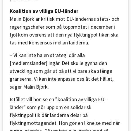
Koalition av villiga EU-länder
Malin Björk är kritisk mot EU-ländernas stats- och
regeringschefer som på toppmötet i december i
fjol kom överens att den nya flyktingpolitiken ska
tas med konsensus mellan länderna.
– Vi kan inte ha en strategi där alla
[medlemsländer] ingår. Det skulle gynna den
utveckling som går ut på att vi bara ska stänga
gränserna. Vi kan inte anpassa oss åt det hållet,
säger Malin Björk.
Istället vill hon se en ”koalition av villiga EU-
länder” som gör upp om en solidarisk
flyktingpolitik där länderna delar på
flyktingmottagandet. Hon gör en liknelse med när
euron infördes. Då var inte alla länder med så