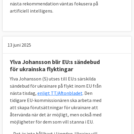
nästa rekommendation väntas fokusera på
artificiell intelligens.
13 juni 2025
Ylva Johansson blir EU:s sändebud
för ukrainska flyktingar
Ylva Johansson (S) utses till EU:s särskilda
sändebud för ukrainare på flykt inom EU från
nästa tisdag,
enligt TT/Aftonbladet
. Den
tidigare EU-kommissionären ska arbeta med
att skapa förutsättningar för ukrainare att
återvända när det är möjligt, men också med
möjligheter för dem som vill stanna i EU.
– Det är inte hållbart i längden. Ukraina vill