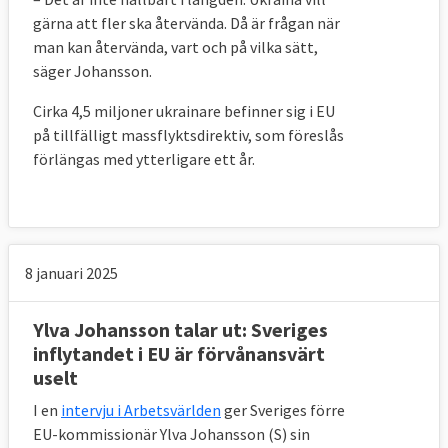
gärna att fler ska återvända. Då är frågan när
man kan återvända, vart och på vilka sätt,
säger Johansson.
Cirka 4,5 miljoner ukrainare befinner sig i EU
på tillfälligt massflyktsdirektiv, som föreslås
förlängas med ytterligare ett år.
8 januari 2025
Ylva Johansson talar ut: Sveriges
inflytandet i EU är förvånansvärt
uselt
I en
intervju i Arbetsvärlden
ger Sveriges förre
EU-kommissionär Ylva Johansson (S) sin