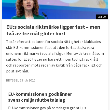
människor
i
riskzonen
Bild: EU
i EU.
EU:s sociala riktmärke ligger fast – men
två av tre mål glider bort
Källa
: Eurostat, klicka på länkar ovan.
Tio år efter att pelaren för sociala rättigheter klubbades
slår EU-kommissionen fast att den fortsatt ska vara
unionens riktmärke i sociala frågor. Men av de tre mål som
sattes för 2030 ligger nu bara ett inom tydligt räckhåll
och rapporten möts redan av kritik från både fackligt och
BAKGRUND - Historien om
politiskt håll.
arbetsmarknad- och socialpolitik
BRYSSEL 23 juli 2026
Från Turin i Italien 1961
till Göteborg
2017
EU-kommissionen godkänner
svensk miljardutbetalning
EU-kommissionen gav på torsdagen grönt ljus