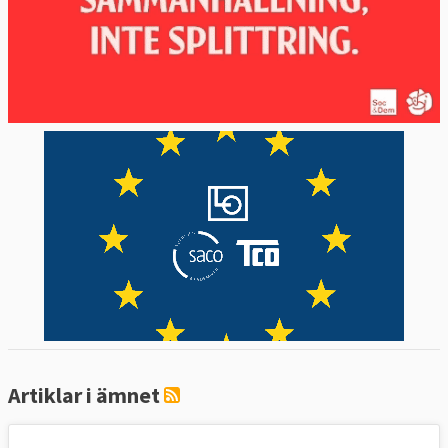
öka”.
Tabell 5.
EU-
EU:s
Sveriges m
VIDAREUTBILDNING
mål
läge
2025
Andel vuxna som
Minst 60
utbildas varje år
Minst
2022:
%
47 %
46,6
%
Källa
: Eurostat/Circabc, klicka på länk ovan,
ladda ner fil, nästa datauppdatering enligt
Eurostat är 2028. Nytt sätt att mäta
vuxenutbildning kommer från 2022.
Sveriges
Artiklar i ämnet
mål, s.35