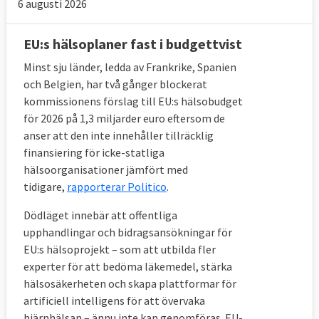
6 augusti 2026
3. FATTIGDOMSMÅL
EU:s hälsoplaner fast i budgettvist
Under 2019
riskerade 95,5 miljoner
människor, varav
19,1 miljoner barn
under 18
Minst sju länder, ledda av Frankrike, Spanien
år, att drabbas av fattigdom eller social
och Belgien, har två gånger blockerat
kommissionens förslag till EU:s hälsobudget
utestängning i EU.
Målet till 2030
är att
för 2026 på 1,3 miljarder euro eftersom de
gruppen ska minska med minst 15 miljoner
anser att den inte innehåller tillräcklig
personer jämfört med 2019 varav minst fem
finansiering för icke-statliga
miljoner ska vara barn.
hälsoorganisationer jämfört med
tidigare,
rapporterar Politico
.
Mellan 2019 och 2025 minskade antalet
människor i riskzonen med nästa 3,5
Dödläget innebär att offentliga
miljoner personer i EU, medan antalet barn
upphandlingar och bidragsansökningar för
ökade med nästan 30 000 individer. I Sverige
EU:s hälsoprojekt – som att utbilda fler
experter för att bedöma läkemedel, stärka
2025
ökade antalet
jämfört 2019 med 91
hälsosäkerheten och skapa plattformar för
000 personer till 1 970 000 individer
artificiell intelligens för att övervaka
samtidigt som antalet barn i gruppen
hjärnhälsan – ännu inte kan genomföras. EU-