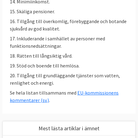
14. Minimiinkomst.
11,7 procent. Det betyder att målet
15. Skäliga pensioner.
ligger på en skillnad på högst – 5,9
16. Tillgång till överkomlig, förebyggande och botande
procent, se tabell 2.
sjukvård av god kvalitet.
​Öka utbudet av formell
17. Inkluderande i samhället av personer med
förskoleverksamhet och barnomsorg till
funktionsnedsättningar.
96 procent av alla barn från tre års ålder
18. Rätten till långsiktig vård.
senast 2030
, för att göra det lättare att
förena arbete och privatliv, se tabell 3.
19. Stöd och boende till hemlösa.
Minska andelen NEET, unga som varken
20. Tillgång till grundläggande tjänster som vatten,
arbetar eller studerar i åldern 15–29 år
renlighet och energi.
från 12,6 % (2019) till 9 %, se tabell 4.
Se hela listan tillsammans med
EU-kommissionens
kommentarer (sv.)
.
Tabell 2.
EU-mål
EU:
SKILLNAD I
2030
2025
Sverige
SYSSELSÄTTNING
2025
Mest lästa artiklar i ämnet
Skillnad mellan
högst -
– 9,6
– 3,9