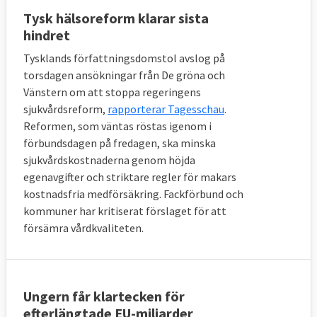
Tysk hälsoreform klarar sista
hindret
Tysklands författningsdomstol avslog på
torsdagen ansökningar från De gröna och
Vänstern om att stoppa regeringens
sjukvårdsreform,
rapporterar Tagesschau
.
Reformen, som väntas röstas igenom i
förbundsdagen på fredagen, ska minska
sjukvårdskostnaderna genom höjda
egenavgifter och striktare regler för makars
kostnadsfria medförsäkring. Fackförbund och
kommuner har kritiserat förslaget för att
försämra vårdkvaliteten.
Ungern får klartecken för
efterlängtade EU-miljarder