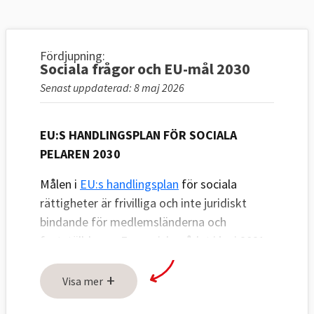
Fördjupning:
Sociala frågor och EU-mål 2030
Senast uppdaterad: 8 maj 2026
EU:S HANDLINGSPLAN FÖR SOCIALA
PELAREN 2030
Målen i
EU:s handlingsplan
för sociala
rättigheter är frivilliga och inte juridiskt
bindande för medlemsländerna och
fastställdes av Europeiska rådet i juni 2021.
Målen är fem nationella och ett gemensamt
+
och de ska vara uppfyllda senast 2030.
Visa mer
Målen rör sysselsättning, utbildning och