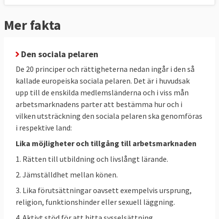
fattigdomsbekämpning. Syftet är att
skapa ett starkt socialt Europa för
Mer fakta
människors välstånd och välbefinnande och
för en konkurrenskraftig ekonomi.
Den sociala pelaren
Sverige har uppfyllt samtliga mål.
De 20 principer och rättigheterna nedan ingår i den så
kallade europeiska sociala pelaren. Det är i huvudsak
1. SYSSELSÄTTNINGSMÅL
upp till de enskilda medlemsländerna och i viss mån
EU-ländernas gemensamma mål är att
arbetsmarknadens parter att bestämma hur och i
"minst 78 procent" av alla invånare mellan
vilken utsträckning den sociala pelaren ska genomföras
20 och 64 år ska ha arbete senast 2030.
i respektive land:
Sverige har sedan 2006 haft en
Lika möjligheter och tillgång till arbetsmarknaden
sysselsättningsgrad på över 78 procent.
1. Rätten till utbildning och livslångt lärande.
Tabell 1.
EU-
EU 2025
2. Jämställdhet mellan könen.
SYSSELSÄTTNING
mål
Sverige
3. Lika förutsättningar oavsett exempelvis ursprung,
2030
2025
religion, funktionshinder eller sexuell läggning.
4. Aktivt stöd för att hitta sysselsättning.