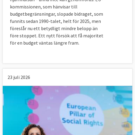
minskade med 2 000 personer till
508 000
kommissionen, som hänvisar till
barn
under samma tid.
budgetbegränsningar, slopade bidraget, som
funnits sedan 1990-talet, helt för 2025, men
Tabell 6.
EU-mål
EU
föreslår nu ett betydligt mindre belopp än
FÄRRE
2030
2025
Sverige 202
före stoppet. Ett nytt försök att få majoritet
FATTIGA
jmf
jmf 2019
för en budget väntas längre fram.
2019
Antalet
Minst 15
-3,5
+ 91 000
23 juli 2026
personer i
miljoner
miljoner
personer
riskzonen för
färre
fattigdom
fattiga än
eller social
2019.
utestängning
2019 var
2019 - 2025
92,2
miljoner