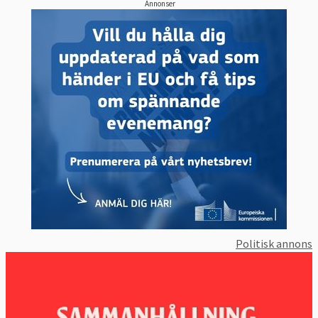
Annonser
Källa
: Eurostat 2025, klicka på länk ovan.
2. UTBILDNINGSMÅL
Minst 60 procent av vuxna 25-64 år ska delta
i vidareutbildning eller kompetensutveckling
varje år senast 2030. Men redan 2025 ska
enligt beslut i ministerrådet andelen vara 47
procent.
I utbildningsmålet ingår också att minst 80
procent av alla i ålder 16-74 år ska ha
Politisk annons
grundläggande digitala färdigheter. Vidare
ska andelen (inget siffermål) med högst
grundskoleutbildning “minskas ytterligare”
och deltagande i gymnasieutbildning “bör