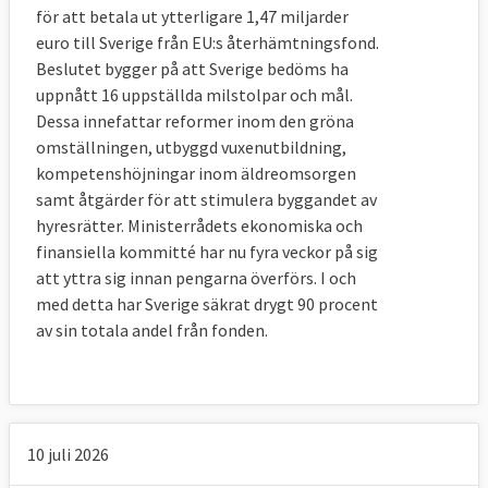
för att betala ut ytterligare 1,47 miljarder
Läs mer
euro till Sverige från EU:s återhämtningsfond.
Beslutet bygger på att Sverige bedöms ha
uppnått 16 uppställda milstolpar och mål.
Dessa innefattar reformer inom den gröna
omställningen, utbyggd vuxenutbildning,
kompetenshöjningar inom äldreomsorgen
samt åtgärder för att stimulera byggandet av
hyresrätter. Ministerrådets ekonomiska och
finansiella kommitté har nu fyra veckor på sig
att yttra sig innan pengarna överförs. I och
med detta har Sverige säkrat drygt 90 procent
av sin totala andel från fonden.
10 juli 2026