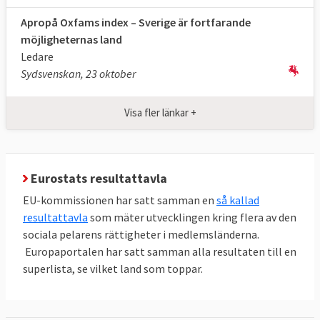
Källa
: Eurostat 2024, klicka på länk ovan.
Apropå Oxfams index – Sverige är fortfarande
möjligheternas land
Ledare
Sydsvenskan, 23 oktober
Tabell 4.
EU-
EU
Sverige
NEET
mål
2025
2025
Visa fler länkar +
2030
Andelen
Högst
11,0
5,9 %
Eurostats resultattavla
unga 15-
9 %
%
29 år som
EU-kommissionen har satt samman en
så kallad
resultattavla
som mäter utvecklingen kring flera av den
varken
sociala pelarens rättigheter i medlemsländerna.
arbetar,
Europaportalen har satt samman alla resultaten till en
praktiserar
superlista, se vilket land som toppar.
eller
utbildar
sig.