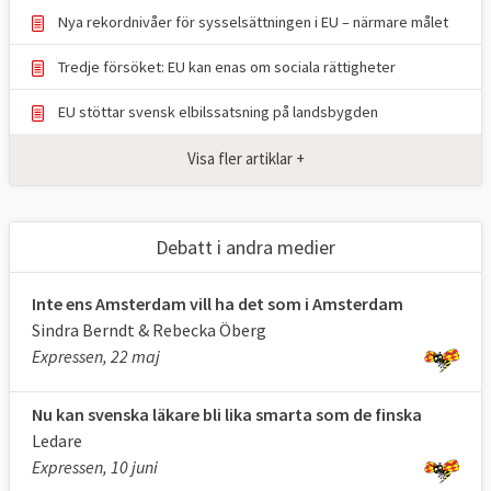
män och kvinnor,
5,9
%
%
Nya rekordnivåer för sysselsättningen i EU – närmare målet
till kvinnors
procent
Tredje försöket: EU kan enas om sociala rättigheter
nackdel
EU stöttar svensk elbilssatsning på landsbygden
Källa
: Eurostat 2025, klicka på länk ovan.
Visa fler artiklar +
Tabell 3.
EU-
EU
Debatt i andra medier
BARNOMSORG
mål
2024
Sverige
ELLER
2030
2024
Inte ens Amsterdam vill ha det som i Amsterdam
Sindra Berndt & Rebecka Öberg
FÖRSKOLA
Expressen, 22 maj
Andelen barn från
96
95
96,3
tre års ålder i
%
%
%
Nu kan svenska läkare bli lika smarta som de finska
omsorg eller
Ledare
Expressen, 10 juni
förskola