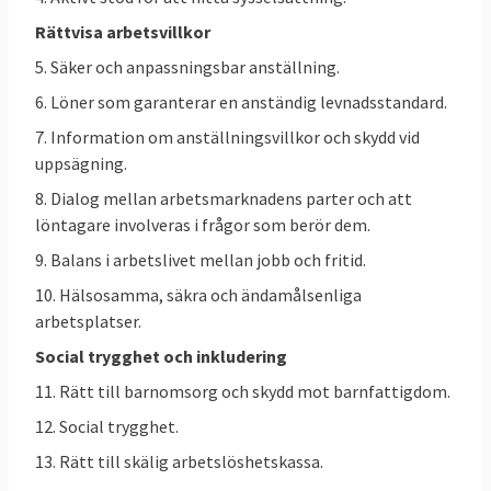
Sysselsättningsgrad,
Minst
Rättvisa arbetsvillkor
personer 20-64 år
78 %
76,1 %
81,8
%
5. Säker och anpassningsbar anställning.
6. Löner som garanterar en anständig levnadsstandard.
Källa
: Eurostat 2025, klicka på länk ovan.
7. Information om anställningsvillkor och skydd vid
2025 återstod 1,9 procentenheter till EU-
uppsägning.
målet på minst 78 procent
8. Dialog mellan arbetsmarknadens parter och att
sysselsättningsgrad 2030.
löntagare involveras i frågor som berör dem.
För att uppnå minst 78-procents
9. Balans i arbetslivet mellan jobb och fritid.
sysselsättningsgrad ska EU enligt
10. Hälsosamma, säkra och ändamålsenliga
handlingsplanen sträva efter följande:
arbetsplatser.
Social trygghet och inkludering
Minst halvera skillnaden i sysselsättning
11. Rätt till barnomsorg och skydd mot barnfattigdom.
mellan kvinnor och män jämfört med
2019. 2019 var skillnaden mellan mäns
12. Social trygghet.
högre sysselsättningsgrad och kvinnors
13. Rätt till skälig arbetslöshetskassa.
lägre (män 78,9% - kvinnor 67,2) minus