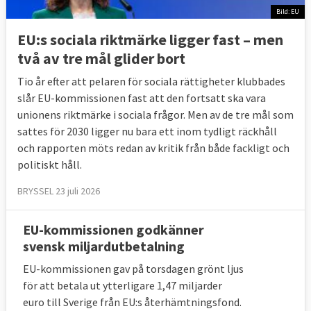
riskzonen
Bild: EU
i EU.
EU:s sociala riktmärke ligger fast – men
två av tre mål glider bort
Källa
: Eurostat, klicka på länkar ovan.
Tio år efter att pelaren för sociala rättigheter klubbades
slår EU-kommissionen fast att den fortsatt ska vara
unionens riktmärke i sociala frågor. Men av de tre mål som
sattes för 2030 ligger nu bara ett inom tydligt räckhåll
och rapporten möts redan av kritik från både fackligt och
BAKGRUND - Historien om
politiskt håll.
arbetsmarknad- och socialpolitik
BRYSSEL 23 juli 2026
Från Turin i Italien 1961
till Göteborg
2017
EU-kommissionen godkänner
svensk miljardutbetalning
EU-kommissionen gav på torsdagen grönt ljus
för att betala ut ytterligare 1,47 miljarder
Läs mer
euro till Sverige från EU:s återhämtningsfond.