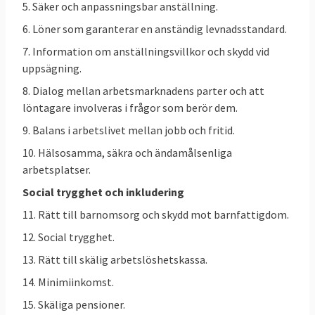
%
5. Säker och anpassningsbar anställning.
6. Löner som garanterar en anständig levnadsstandard.
Källa
: Eurostat 2025, klicka på länk ovan.
7. Information om anställningsvillkor och skydd vid
2025 återstod 1,9 procentenheter till EU-
uppsägning.
målet på minst 78 procent
8. Dialog mellan arbetsmarknadens parter och att
sysselsättningsgrad 2030.
löntagare involveras i frågor som berör dem.
För att uppnå minst 78-procents
9. Balans i arbetslivet mellan jobb och fritid.
sysselsättningsgrad ska EU enligt
10. Hälsosamma, säkra och ändamålsenliga
handlingsplanen sträva efter följande:
arbetsplatser.
Social trygghet och inkludering
Minst halvera skillnaden i sysselsättning
11. Rätt till barnomsorg och skydd mot barnfattigdom.
mellan kvinnor och män jämfört med
2019. 2019 var skillnaden mellan mäns
12. Social trygghet.
högre sysselsättningsgrad och kvinnors
13. Rätt till skälig arbetslöshetskassa.
lägre (män 78,9% - kvinnor 67,2) minus
14. Minimiinkomst.
11,7 procent. Det betyder att målet
15. Skäliga pensioner.
ligger på en skillnad på högst – 5,9