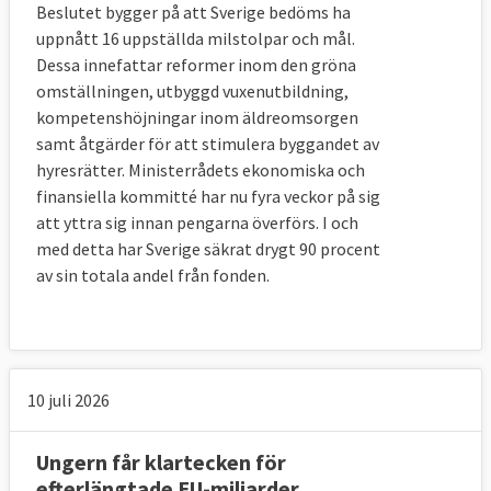
Beslutet bygger på att Sverige bedöms ha
uppnått 16 uppställda milstolpar och mål.
Dessa innefattar reformer inom den gröna
omställningen, utbyggd vuxenutbildning,
kompetenshöjningar inom äldreomsorgen
samt åtgärder för att stimulera byggandet av
hyresrätter. Ministerrådets ekonomiska och
finansiella kommitté har nu fyra veckor på sig
att yttra sig innan pengarna överförs. I och
med detta har Sverige säkrat drygt 90 procent
av sin totala andel från fonden.
10 juli 2026
Ungern får klartecken för
efterlängtade EU-miljarder