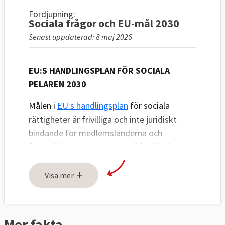
Fördjupning:
Sociala frågor och EU-mål 2030
Senast uppdaterad: 8 maj 2026
EU:S HANDLINGSPLAN FÖR SOCIALA
PELAREN 2030
Målen i
EU:s handlingsplan
för sociala
rättigheter är frivilliga och inte juridiskt
bindande för medlemsländerna och
fastställdes av Europeiska rådet i juni 2021.
Målen är fem nationella och ett gemensamt
+
och de ska vara uppfyllda senast 2030.
Visa mer
Målen rör sysselsättning, utbildning och
fattigdomsbekämpning. Syftet är att
skapa ett starkt socialt Europa för
Mer fakta