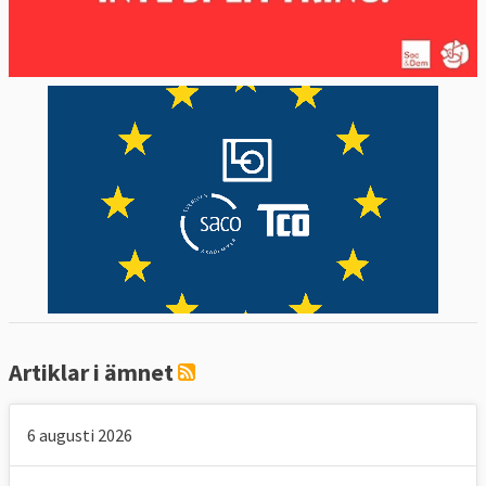
Tabell 5.
EU-
EU:s
Sveriges m
VIDAREUTBILDNING
mål
läge
2025
Andel vuxna som
Minst 60
utbildas varje år
Minst
2022:
%
47 %
46,6
%
Källa
: Eurostat/Circabc, klicka på länk ovan,
ladda ner fil, nästa datauppdatering enligt
Eurostat är 2028. Nytt sätt att mäta
vuxenutbildning kommer från 2022.
Sveriges
Artiklar i ämnet
mål, s.35
6 augusti 2026
3. FATTIGDOMSMÅL