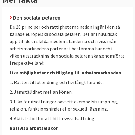
människors välstånd och välbefinnande och
för en konkurrenskraftig ekonomi.
Den sociala pelaren
Sverige har uppfyllt samtliga mål.
De 20 principer och rättigheterna nedan ingår i den så
kallade europeiska sociala pelaren. Det är i huvudsak
1. SYSSELSÄTTNINGSMÅL
upp till de enskilda medlemsländerna och i viss mån
EU-ländernas gemensamma mål är att
arbetsmarknadens parter att bestämma hur och i
"minst 78 procent" av alla invånare mellan
vilken utsträckning den sociala pelaren ska genomföras
20 och 64 år ska ha arbete senast 2030.
i respektive land:
Sverige har sedan 2006 haft en
Lika möjligheter och tillgång till arbetsmarknaden
sysselsättningsgrad på över 78 procent.
1. Rätten till utbildning och livslångt lärande.
Tabell 1.
EU-
EU 2025
2. Jämställdhet mellan könen.
SYSSELSÄTTNING
mål
Sverige
3. Lika förutsättningar oavsett exempelvis ursprung,
2030
2025
religion, funktionshinder eller sexuell läggning.
4. Aktivt stöd för att hitta sysselsättning.
Sysselsättningsgrad,
Minst
Rättvisa arbetsvillkor
personer 20-64 år
78 %
76,1 %
81,8