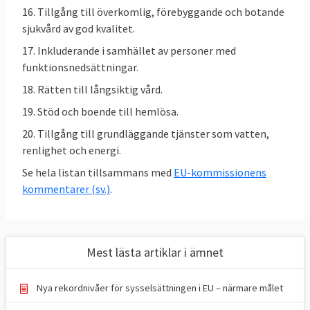
16. Tillgång till överkomlig, förebyggande och botande
procent, se tabell 2.
sjukvård av god kvalitet.
​Öka utbudet av formell
17. Inkluderande i samhället av personer med
förskoleverksamhet och barnomsorg till
funktionsnedsättningar.
96 procent av alla barn från tre års ålder
18. Rätten till långsiktig vård.
senast 2030
, för att göra det lättare att
förena arbete och privatliv, se tabell 3.
19. Stöd och boende till hemlösa.
Minska andelen NEET, unga som varken
20. Tillgång till grundläggande tjänster som vatten,
arbetar eller studerar i åldern 15–29 år
renlighet och energi.
från 12,6 % (2019) till 9 %, se tabell 4.
Se hela listan tillsammans med
EU-kommissionens
kommentarer (sv.)
.
Tabell 2.
EU-mål
EU:
SKILLNAD I
2030
2025
Sverige
SYSSELSÄTTNING
2025
Mest lästa artiklar i ämnet
Skillnad mellan
högst -
– 9,6
– 3,9
män och kvinnor,
5,9
%
%
Nya rekordnivåer för sysselsättningen i EU – närmare målet
till kvinnors
procent