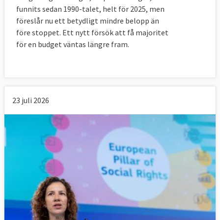
funnits sedan 1990-talet, helt för 2025, men
Tabell 6.
EU-mål
EU
föreslår nu ett betydligt mindre belopp än
FÄRRE
2030
2025
Sverige 202
före stoppet. Ett nytt försök att få majoritet
FATTIGA
jmf
jmf 2019
för en budget väntas längre fram.
2019
Antalet
Minst 15
-3,5
+ 91 000
23 juli 2026
personer i
miljoner
miljoner
personer
riskzonen för
färre
fattigdom
fattiga än
eller social
2019.
utestängning
2019 var
2019 - 2025
92,2
miljoner
människor
i