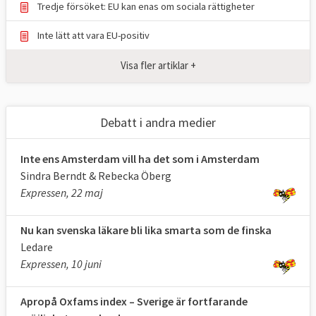
Tredje försöket: EU kan enas om sociala rättigheter
nackdel
Inte lätt att vara EU-positiv
Källa
: Eurostat 2025, klicka på länk ovan.
Visa fler artiklar +
Tabell 3.
EU-
EU
Debatt i andra medier
BARNOMSORG
mål
2024
Sverige
ELLER
2030
2024
Inte ens Amsterdam vill ha det som i Amsterdam
Sindra Berndt & Rebecka Öberg
FÖRSKOLA
Expressen, 22 maj
Andelen barn från
96
95
96,3
tre års ålder i
%
%
%
Nu kan svenska läkare bli lika smarta som de finska
omsorg eller
Ledare
Expressen, 10 juni
förskola
Källa
: Eurostat 2024, klicka på länk ovan.
Apropå Oxfams index – Sverige är fortfarande