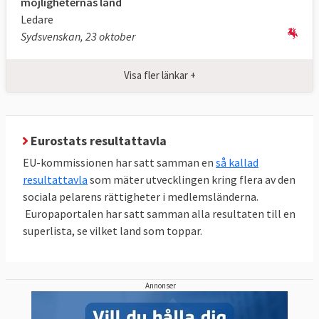
möjligheternas land
Ledare
Sydsvenskan, 23 oktober
Tabell 4.
EU-
EU
Sverige
NEET
mål
2025
2025
Visa fler länkar +
2030
Andelen
Högst
11,0
5,9 %
Eurostats resultattavla
unga 15-
9 %
%
29 år som
EU-kommissionen har satt samman en
så kallad
resultattavla
som mäter utvecklingen kring flera av den
varken
sociala pelarens rättigheter i medlemsländerna.
arbetar,
Europaportalen har satt samman alla resultaten till en
praktiserar
superlista, se vilket land som toppar.
eller
utbildar
sig.
Annonser
Källa
: Eurostat 2025, klicka på länk ovan.