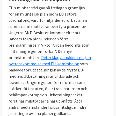
EU:s ministerråd gav på fredagen grönt ljus
för en ny ungersk plan inom EU:s stora
coronafond, värd 10 miljarder euro. Det är en
summa som motsvarar över fyra procent av
Ungerns BNP. Beslutet kommer efter att
landets förra plan under den förre
premiärministern Viktor Orbán bedömts som
"inte längre genomförbar". Den nye
premiärministern
Péter Magyar nådde i maj en
överenskommelse med EU-kommission
som
bäddade för utbetalningen av de frysta EU-
medlen. Utbetalningar är villkorade och
kräver att Ungern genomför reformer som
stärker rättsstaten, ökar transparensen och
bekämpar korruption. Utbetalningar sker
först när milstolparna har uppnåtts. Åtta
andra medlemsländer fick samtidigt mindre
justeringar av sina planer godkända.