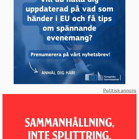
2. UTBILDNINGSMÅL
Minst 60 procent av vuxna 25-64 år ska delta
i vidareutbildning eller kompetensutveckling
varje år senast 2030. Men redan 2025 ska
enligt beslut i ministerrådet andelen vara 47
procent.
I utbildningsmålet ingår också att minst 80
procent av alla i ålder 16-74 år ska ha
Politisk annons
grundläggande digitala färdigheter. Vidare
ska andelen (inget siffermål) med högst
grundskoleutbildning “minskas ytterligare”
och deltagande i gymnasieutbildning “bör
öka”.