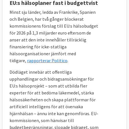
EU:s hälsoplaner fast i budgettvist
Under 2019
riskerade 95,5 miljoner
människor, varav
19,1 miljoner barn
under 18
Minst sju länder, ledda av Frankrike, Spanien
år, att drabbas av fattigdom eller social
och Belgien, har två gånger blockerat
kommissionens förslag till EU:s hälsobudget
utestängning i EU.
Målet till 2030
är att
för 2026 på 1,3 miljarder euro eftersom de
gruppen ska minska med minst 15 miljoner
anser att den inte innehåller tillräcklig
personer jämfört med 2019 varav minst fem
finansiering för icke-statliga
miljoner ska vara barn.
hälsoorganisationer jämfört med
tidigare,
rapporterar Politico
.
Mellan 2019 och 2025 minskade antalet
människor i riskzonen med nästa 3,5
Dödläget innebär att offentliga
miljoner personer i EU, medan antalet barn
upphandlingar och bidragsansökningar för
ökade med nästan 30 000 individer. I Sverige
EU:s hälsoprojekt – som att utbilda fler
experter för att bedöma läkemedel, stärka
2025
ökade antalet
jämfört 2019 med 91
hälsosäkerheten och skapa plattformar för
000 personer till 1 970 000 individer
artificiell intelligens för att övervaka
samtidigt som antalet barn i gruppen
hjärnhälsan – ännu inte kan genomföras. EU-
minskade med 2 000 personer till
508 000
kommissionen, som hänvisar till
barn
under samma tid.
budgetbegränsningar, slopade bidraget, som