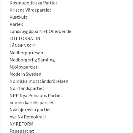
Kosmopolitiska Partiet
Kristna Värdepartiet
Kustkult
Kärlek
Landsbygdspartiet Oberoende
LOTTOKRATIN
LÅNGEN&CO
Medborgarresan
Medborgerlig Samling
Mjölbypartiet
Modern Sweden
Nordiska motståndsrörelsen
Norrlandspartiet
NPP Nya Pensions Partiet
numen kärlekspartiet
Nya bjornska partiet
nya Ny Demokrati
NY REFORM
Papepartiet