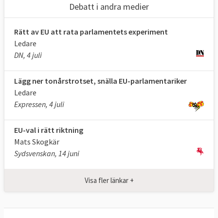
kommunnivå och personkryss se
denna
Debatt i andra medier
artikel
.
Rätt av EU att rata parlamentets experiment
SVENSKA KANDIDATER I EU-VALET
Ledare
Nio större partier ställer upp 331
DN, 4 juli
kandidater till 21 platser i
Europaparlamentet.
Se alla större partiers
Lägg ner tonårstrotset, snälla EU-parlamentariker
kandidater
.
Ledare
Ytterligare 76 svenska mindre partier är
Expressen, 4 juli
anmälda till EU-parlamentsvalet. Se dem och
deras kandidater
här
.
EU-val i rätt riktning
Mats Skogkär
Kandidater till ordförande i EU-
Sydsvenskan, 14 juni
kommissionen, så kallade
spitzenkandidaten
Visa fler länkar +
Syftet är att utse kandidater till ordförande
för EU-kommissionen genom EU-valet. Det