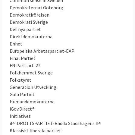
Common sense in Sweden
Demokraterna i Göteborg
Demokratirörelsen
Demokrati Sverige
Det nya partiet
Direktdemokraterna
Enhet
Europeiska Arbetarpartiet-EAP
Final Partiet
FN Parti art: 27
Folkhemmet Sverige
Folkstyret
Generation Utveckling
Gula Partiet
Humandemokraterna
iGov.Direct®
Initiativet
iP-IDROTTSPARTIET-Rädda Stadshagens IP!
Klassiskt liberala partiet