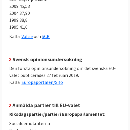
Antalet platser i Europaparlamentet efter
2009 45,53
EU-valet minskas från 751 till 705 på grund
2004 37,90
av att
Storbritannen lämnar EU
.
1999 38,8
1995 41,6
Antalet svenska Europaparlamentariker
Källa:
Val.se
och
SCB
kommer att öka från 20 till 21 folkvalda.
Även 13 andra medlemsländer kommer att
få dela på ytterligare 26 platser i
Svensk opinionsundersökning
parlamentet för att uppnå en bättre
Den första opinionsundersökning om det svenska EU-
proportionalitet i förhållande till
valet publicerades 27 februari 2019.
folkmängden.
Källa:
Europaportalen/Sifo
I Sverige tillämpas en 4-procentspärr i EU-
valet. Det betyder att ett parti måste ha
Anmälda partier till EU-valet
minst fyra procent av rösterna för att
få delta i fördelningen av de 21 svenska
Riksdagspartier/partier i Europaparlamentet:
mandaten.
Socialdemokraterna