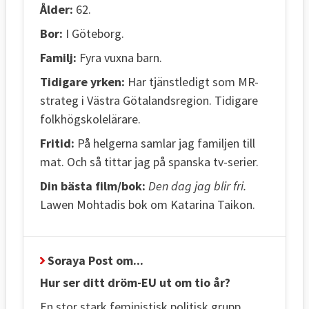
Ålder:
62.
Bor:
I Göteborg.
Familj:
Fyra vuxna barn.
Tidigare yrken:
Har tjänstledigt som MR-
strateg i Västra Götalandsregion. Tidigare
folkhögskolelärare.
Fritid:
På helgerna samlar jag familjen till
mat. Och så tittar jag på spanska tv-serier.
Din bästa film/bok:
Den dag jag blir fri.
Lawen Mohtadis bok om Katarina Taikon.
Soraya Post om...
Hur ser ditt dröm-EU ut om tio år?
En stor stark feministisk politisk grupp.