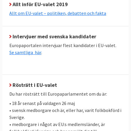
nyvalda Europaparlamentet väljer
Allt inför EU-valet 2019
ordförande för EU-kommissionen.
Allt om EU-valet – politiken, debatten och fakta
Partigrupperna nedan står i nuvarande
storleksordning i förhållande till antalet
mandat.
Intervjuer med svenska kandidater
Europaportalen intervjuar flest kandidater i EU-valet.
Konservativa EPP-gruppen:
Se samtliga här
.
Manfred Weber, tysk, leder i dag EPP-
gruppen i Europaparlamentet
Socialdemokrater S&D:
Frans Timmermans, Nederländernas
Rösträtt i EU-valet
nuvarande EU-kommissionär
Du har rösträtt till Europaparlamentet om du är:
EU-kritiska konservativa gruppen ECR:
• 18 år senast på valdagen 26 maj
Jan Zahradil, tjeckisk EU-parlamentariker
• svensk medborgare och är, eller har, varit folkbokförd i
Sverige.
De gröna/ EFA:
• medborgare i något av EU:s medlemsländer, är
Ska Keller, tysk EU-parlamentariker,