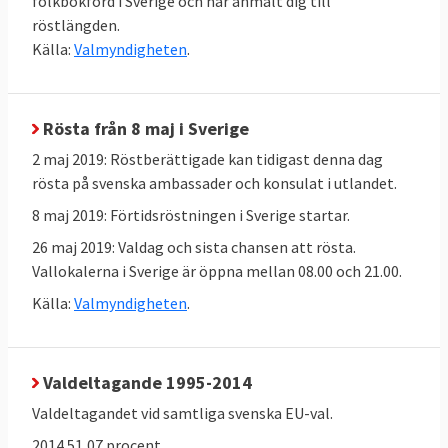
folkbokförd i Sverige och har anmält dig till
röstlängden.
representant för Die Grünen
Källa:
Valmyndigheten
.
Bas Eickhout, nederländsk EU-
parlamentariker från GroenLinks
Europeiska vänsterpartiet:
Rösta från 8 maj i Sverige
Violeta Tomič, slovensk parlamentariker
2 maj 2019: Röstberättigade kan tidigast denna dag
Nico Cue, belgisk metallfacksledare
rösta på svenska ambassader och konsulat i utlandet.
8 maj 2019: Förtidsröstningen i Sverige startar.
Liberala Alde:
Väntas presenterar flera toppkandidater 21
26 maj 2019: Valdag och sista chansen att rösta.
Vallokalerna i Sverige är öppna mellan 08.00 och 21.00.
mars
Källa:
Valmyndigheten
.
Bakgrund
Val till Europaparlamentet äger rum
23-26
Valdeltagande 1995-2014
maj 2019
. För svensk del betyder det att EU-
Valdeltagandet vid samtliga svenska EU-val.
valet genomförs söndagen den 26 maj.
2014 51,07 procent