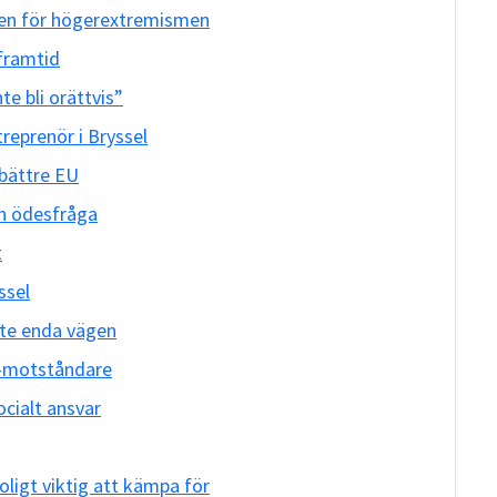
nden för högerextremismen
 framtid
nte bli orättvis”
reprenör i Bryssel
 bättre EU
en ödesfråga
t
ssel
te enda vägen
U-motståndare
cialt ansvar
ligt viktig att kämpa för