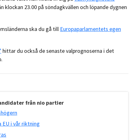
ån klockan 23.00 på söndagkvällen och löpande dygnen
lemsländerna ska du gå till
Europaparlamentets egen
”
hittar du också de senaste valprognoserna i det
pp.
ndidater från nio partier
mhögern
 EU i vår riktning
ras