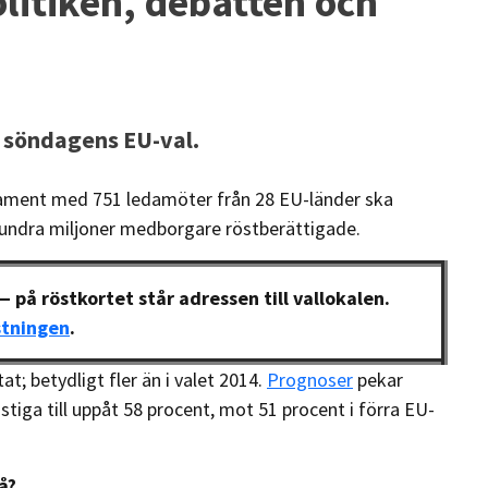
olitiken, debatten och
r söndagens EU-val.
lament med 751 ledamöter från 28 EU-länder ska
 hundra miljoner medborgare röstberättigade.
— på röstkortet står adressen till vallokalen.
östningen
.
at; betydligt fler än i valet 2014.
Prognoser
pekar
stiga till uppåt 58 procent, mot 51 procent i förra EU-
å?