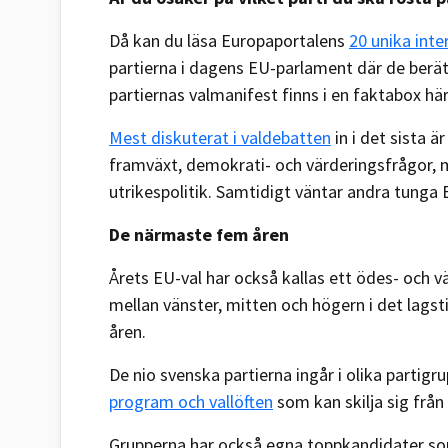
Då kan du läsa Europaportalens
20 unika int
partierna i dagens EU-parlament där de berät
partiernas valmanifest finns i en faktabox här i
Mest diskuterat i valdebatten
in i det sista 
framväxt, demokrati- och värderingsfrågor, m
utrikespolitik. Samtidigt väntar andra tunga
De närmaste fem åren
Årets EU-val har också kallas ett ödes- och 
mellan vänster, mitten och högern i det la
åren.
De nio svenska partierna ingår i olika partig
program och vallöften
som kan skilja sig från
Grupperna har också egna toppkandidater so