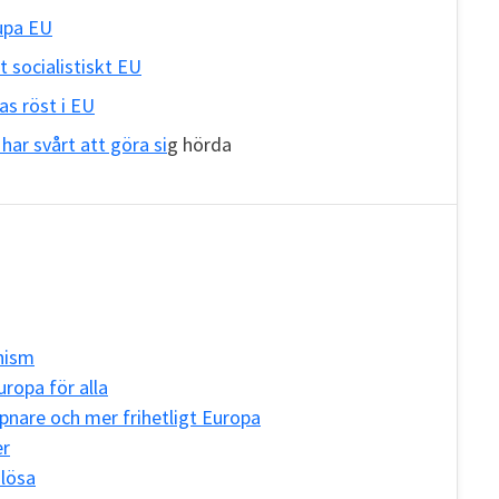
jupa EU
socialistiskt EU
nas röst i EU
 har svårt att göra si
g hörda
nism
uropa för alla
ppnare och mer frihetligt Europa
er
lösa