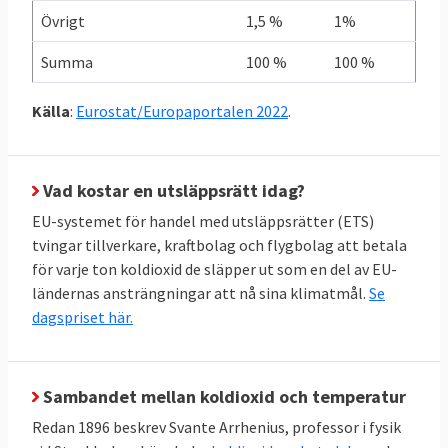
Övrigt
1,5 %
1%
enda land redan uppnått sitt klimatmål när
det gäller de skarpa ESR-målen. Sverige
Summa
100 %
100 %
ligger på trettonde plats i den ligan. I botten
återfinns Malta, Cypern och Bulgarien.
Källa
:
Eurostat/Europaportalen 2022
.
Vad kostar en utsläppsrätt idag?
EU-systemet för handel med utsläppsrätter (ETS)
tvingar tillverkare, kraftbolag och flygbolag att betala
för varje ton koldioxid de släpper ut som en del av EU-
ländernas ansträngningar att nå sina klimatmål.
Se
dagspriset här.
Sambandet mellan koldioxid och temperatur
Redan 1896 beskrev Svante Arrhenius, professor i fysik