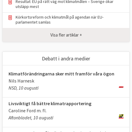
Resultat: EU på rätt väg mot klimatmålen – Sverige ökar
utsläpp mest
TABELL 1.
Läge i EU
Mål 2030
Körkortsreform och klimatmål på agendan när EU-
Klimat och
2024
för EU
parlamentet samlas
energimål i EU
Visa fler artiklar +
Minskade utsläpp
37,2 procent,
55 procent
*
av växthusgaser
2024
jmf. 1990 (ETS +
Debatt i andra medier
ESR)
Klimatförändringarna sker mitt framför våra ögon
Upptag av
198
310
Nils Harnesk
växthusgaser i
Mt
**2023
Mt
CO
e
CO
e
**
NSD, 10 augusti
2
2
skog och mark
(LULUCF)
Livsviktigt få bättre klimatrapportering
Caroline Ford m. fl.
Andelen förnybar
25,2 procent
,
minst 42,5
Aftonbladet, 10 augusti
energi
202
4
procent