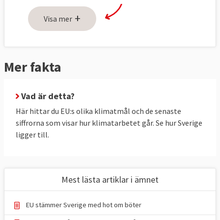
växthusgaser ska öka, se tabell 1 och 2
nedan.
+
Visa mer
Utsläppen ska minska genom tre åtgärder:
handel med utsläppsrätter inom EU (ETS),
nationella åtgärder för att minska utsläppen
Mer fakta
(ESR) och ökat upptag av växthusgaser i
skog och mark (LULUCF).
Vad är detta?
Utsläppsminskningar genom handel med
Här hittar du EU:s olika klimatmål och de senaste
utsläppsrätter (ETS) är gemensamma för
siffrorna som visar hur klimatarbetet går. Se hur Sverige
ligger till.
EU, här finns inga nationella mål för
medlemsländerna. Men det finns två
nationella mål kallat ESR-målet och
LULUCF-målet. Sverige har bundit sig att
Mest lästa artiklar i ämnet
halvera sina nationella utsläpp till 2030 (ESR)
och öka upptaget av växthusgaser i skog
EU stämmer Sverige med hot om böter
och mark (LULUCF).