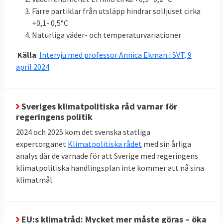
43,366
Färre partiklar från utsläpp hindrar solljuset cirka
(LULUCF)
+0,1- 0,5°C
Naturliga väder- och temperaturvariationer
Klicka på länkarna i tabellen för att se
Källor
:
källan. MtCO2e betyder miljoner ton
Källa
:
Intervju med professor Annica Ekman i SVT, 9
koldioxidekvivalenter
, ett mått på mängden
april 2024
.
växthusgaser.
Sveriges klimatpolitiska råd varnar för
regeringens politik
Energieffektivisering och
2024 och 2025 kom det svenska statliga
förnybart
expertorganet
Klimatpolitiska rådet
med sin årliga
Jämfört med 2005 ska EU till 2030 minska
analys där de varnade för att Sverige med regeringens
sin primära energiförbrukning med 34
klimatpolitiska handlingsplan inte kommer att nå sina
klimatmål.
procent till högst 992,5 Mtoe. Här finns
dock inget specifikt krav på enskilda
medlemsländer utan målet är gemensamt.
EU:s klimatråd: Mycket mer måste göras – öka