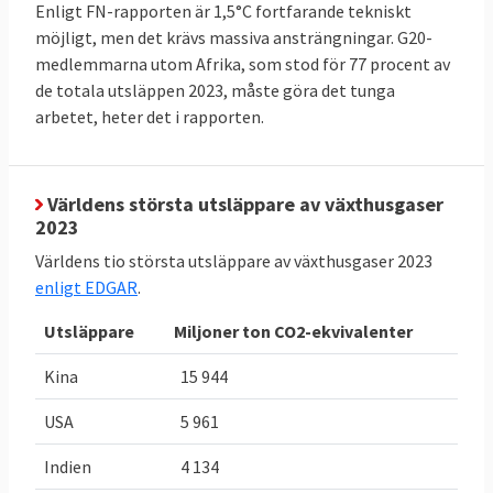
Enligt FN-rapporten är 1,5°C fortfarande tekniskt
upptaget av växthusgaser i skog och mark
möjligt, men det krävs massiva ansträngningar. G20-
(LULUCF). Sverige måste halvera sina
medlemmarna utom Afrika, som stod för 77 procent av
utsläpp till 2030 jämfört med 2005. Likaså
de totala utsläppen 2023, måste göra det tunga
måste skog och mark i Sverige lagra
arbetet, heter det i rapporten.
närmare fyra miljoner ton mer växthusgaser
2030 jämfört med ett genomsnitt för åren
2016-2018. Utöver dessa mål finns i Sveriges
Världens största utsläppare av växthusgaser
2023
fall även olika mål som riksdagen satt upp,
dessa behandlas inte här.
Världens tio största utsläppare av växthusgaser 2023
enligt EDGAR
.
TABELL 2.
Läge
Bindande
Utsläppare
Miljoner ton CO2-ekvivalenter
Sveriges
Sverige
EU-mål 2030
klimat och
för Sverige
Kina
15 944
energimål i
USA
5 961
EU
Indien
4 134
Minskade
-29,4 procent
,
-
50 procent
,