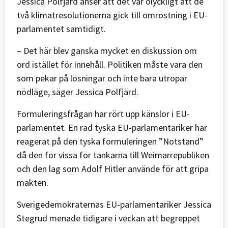
Jessica Polfjärd anser att det var olyckligt att de
två klimatresolutionerna gick till omröstning i EU-
parlamentet samtidigt.
– Det här blev ganska mycket en diskussion om
ord istället för innehåll. Politiken måste vara den
som pekar på lösningar och inte bara utropar
nödläge, säger Jessica Polfjärd.
Formuleringsfrågan har rört upp känslor i EU-
parlamentet. En rad tyska EU-parlamentariker har
reagerat på den tyska formuleringen ”Notstand”
då den för vissa för tankarna till Weimarrepubliken
och den lag som Adolf Hitler använde för att gripa
makten.
Sverigedemokraternas EU-parlamentariker Jessica
Stegrud menade tidigare i veckan att begreppet