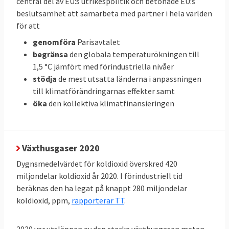
central del av EU:s utrikespolitik och betonade EU:s
EU-mål
beslutsamhet att samarbeta med partner i hela världen
för att
Klicka på länkarna i tabellen för att
Källor
:
genomföra
Parisavtalet
se källan.
begränsa
den globala temperaturökningen till
1,5 °C jämfört med förindustriella nivåer
stödja
de mest utsatta länderna i anpassningen
Svenskarnas energianvändning
till klimatförändringarnas effekter samt
och utsläpp i EU
öka
den kollektiva klimatfinansieringen
När all energi som förbrukas i ett EU-land,
den så kallade primära energianvändningen,
delas med antalet invånare framgår vilka
Växthusgaser 2020
som förbrukar mest energi. Svenskarna
Dygnsmedelvärdet för koldioxid överskred 420
förbrukar mer energi än andra i EU räknat
miljondelar koldioxid år 2020. I förindustriell tid
per person och hamnar på delad tredje plats
beräknas den ha legat på knappt 280 miljondelar
i förbrukningsligan efter Luxemburg och
koldioxid, ppm,
rapporterar TT
.
Finland. Minst energi per person i EU
förbrukar malteser.