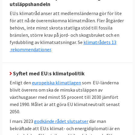
Andelen förnybar energi i EU ska fördubblas
utsläppshandeln
mellan 2020 och 2030 till minst 42,5 procent,
EU:s klimatråd anser att medlemsländerna gör för lite
men gärna 45 procent. Sverige har i särklass
för att nå de överenskomna klimatmålen. Fler åtgärder
behövs, inte minst skrota statliga stöd till fossila
den största andelen förnybar energi bland
bränslen, större krav på jord- och skogsbruket och en
EU-länderna:
66 procent 2023
. Inte heller här
fyrdubbling av klimatsatsningar. Se
klimatrådets 13
finns något specifikt krav på enskilda
rekommendationer
.
medlemsländer utan målet är gemensamt.
TABELL 3. Andelen
2023
Mål 2030
Syftet med EU:s klimatpolitik
förnyelsebar energi
Enligt den
europeiska klimatlagen
som EU-länderna
blivit överens om ska de minska utsläppen av
42,5 – 45
EU-genomsnitt
25
växthusgaser med minst 55 procent till 2030 jämfört
procent
procent
med 1990. Målet är att göra EU klimatneutralt senast
2050.
66
Sverige
Inget
I mars 2023
godkände rådet slutsatser
där man
procent
bindande
bekräftade att EU:s klimat- och energidiplomati är en