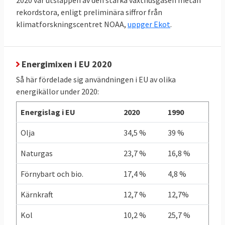
2020 var utsläppen av den starka växthusgasen metan
rekordstora, enligt preliminära siffror från
klimatforskningscentret NOAA,
uppger Ekot
.
TABELL 4.
2011
2021
Förändring
Energianvändning
per capita
Energimixen i EU 2020
Så här fördelade sig användningen i EU av olika
EU-genomsnitt
3,21
2,93
- 9 %
energikällor under 2020:
toe
toe
Energislag i EU
2020
1990
Sverige
5,03
4,21
- 16 %
Olja
34,5 %
39 %
toe
toe
Naturgas
23,7 %
16,8 %
Källor: Klicka på länkarna i tabellen för att se
Förnybart och bio.
17,4 %
4,8 %
källa.
Kärnkraft
12,7 %
12,7%
Grekland redan i mål
Kol
10,2 %
25,7 %
I graf 1 nedan framgår att Grekland som