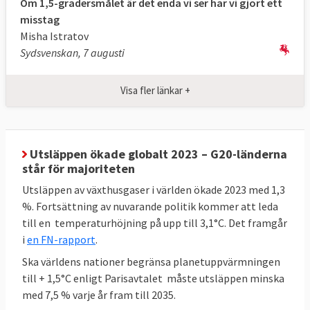
Om 1,5-gradersmålet är det enda vi ser har vi gjort ett
Energianvändning
900 Mtoe
***,
Max
misstag
(slutlig)
2024
763 Mtoe
***
Misha Istratov
Sydsvenskan, 7 augusti
Klicka på länkarna i tabellen för att
Källor
:
se källa. * Enligt
kommissionens
Visa fler länkar +
uppskattningar
kommer ett fullständigt
genomförande av 55 % -paketet att leda till
en minskning på 57 %.** MtCO2e betyder
miljoner ton
koldioxidekvivalenter
, ett mått
Utsläppen ökade globalt 2023 – G20-länderna
på mängden växthusgaser. *** Mtoe betyder
står för majoriteten
miljoner ton
oljeekvivalenter
, ett mått på
Utsläppen av växthusgaser i världen ökade 2023 med 1,3
energiinnehåll.
%. Fortsättning av nuvarande politik kommer att leda
till en temperaturhöjning på upp till 3,1°C. Det framgår
i
en FN-rapport
.
Sveriges mål enligt EU-beslut
Ska världens nationer begränsa planetuppvärmningen
till + 1,5°C enligt Parisavtalet måste utsläppen minska
Sverige har bundit sig i EU att minska sina
med 7,5 % varje år fram till 2035.
utsläpp av växthusgaser (ESR) och öka