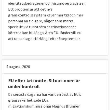
eller ej. Givet att så är fallet vill kommission
identitetsbedrägerier och visumöverträdelser.
utöka omfördelningen av flyktingar att även
Ett problem är att det nya
gränskontrollssystem käver mer tid och mer
omfatta alla asylsökande som exempelvis
personal än tidigare, något som märks
personer inom så de kallade
speciellt vid turisttäta destinationer där
gränsförfarandena. EU-länderna måste
körerna kan bli långa. Åtta EU-länder vill nu
antingen ta emot flyktingar eller åta sig att
att undantaget förlängs efter 6 september.
avvisa dem utan skyddsbehov – alternativet
att bidra på andra sätt stryks då tillfälligt.
Man ska även omedelbart kunna bevilja en
grupp personer med skyddsbehov ett
4 augusti 2026
tillfälligt skydd i EU-länderna.
EU efter krismöte: Situationen är
Lagliga vägar in
under kontroll
Kommissionen vill utvidga antalet så kallade
De senaste dagarna har varit en test av EU:s
FN-flyktingar som vidarebosätts i EU-
gränssäkerhet sade EU:s
migrationskommissionär Magnus Brunner
länderna. Man lanserar även ett förslag där