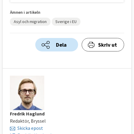
Ämnen i artikeln
Asyl och migration
Sverige i EU
Dela
Skriv ut
Fredrik Haglund
Redaktör, Bryssel
Skicka epost