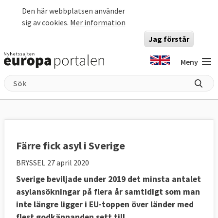
Hoppa till huvudinnehåll
Den här webbplatsen använder
sig av cookies.
Mer information
Jag förstår
Meny
Färre fick asyl i Sverige
BRYSSEL
27 april 2020
Sverige beviljade under 2019 det minsta antalet
asylansökningar på flera år samtidigt som man
inte längre ligger i EU-toppen över länder med
flest godkännanden sett till