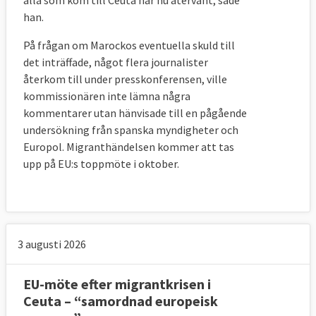
han.
PROBLEMET – Vad ska lösas?
På frågan om Marockos eventuella skuld till
Flyktingkrisen hösten 2015 visade enligt EU-
det inträffade, något flera journalister
kommissionen på framförallt två brister i
återkom till under presskonferensen, ville
EU:s nuvarande asylsystem. Dels att ett
kommissionären inte lämna några
fåtal medlemsländer fick ta ansvar för en
kommentarer utan hänvisade till en pågående
stor majoritet av de asylsökande, däribland
undersökning från spanska myndigheter och
Sverige. Och dels att asylsökande inte
Europol. Migranthändelsen kommer att tas
behandlades lika i alla EU-länder vilket
upp på EU:s toppmöte i oktober.
gjorde att de sökte sig till vissa
medlemsländer framför andra.
EU-kommissionen lade först fram ett
3 augusti 2026
förslag om en ny migrationspolitik 2016.
Men sedan medlemsländerna inte
EU-möte efter migrantkrisen i
lyckades komma överens lade
Ceuta – “samordnad europeisk
kommissionen 2020 fram ett nytt förslag