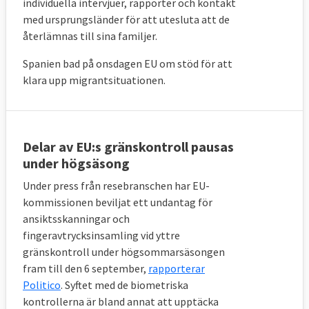
individuella intervjuer, rapporter och kontakt
avvisningar av migranter utan skyddsbehov
med ursprungsländer för att utesluta att de
har åtta månader på sig att kontakta deras
återlämnas till sina familjer.
hemländer och se till att de migranterna tas
Spanien bad på onsdagen EU om stöd för att
emot. Om EU-landet efter de åtta
klara upp migrantsituationen.
månaderna inte lyckats avvisa migranterna
får de själva ta emot dem till dess
avvisningen kan verkställas.
Delar av EU:s gränskontroll pausas
I krissituationer
under högsäsong
Kommissionen lägger även fram ett förslag
Under press från resebranschen har EU-
kommissionen beviljat ett undantag för
om hur asyl- och migrationspolitiken ska
ansiktsskanningar och
står rustat mot eventuell framtida stora
fingeravtrycksinsamling vid yttre
tillströmningar av migranter till EU eller vid
gränskontroll under högsommarsäsongen
andra kriser som coronapandemin. Det ska
fram till den 6 september,
rapporterar
vara upp till kommissionen att avgöra
Politico
. Syftet med de biometriska
huruvida det faktiskt rör sig om ett krisläge
kontrollerna är bland annat att upptäcka