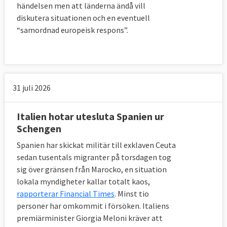
Det finns dock ett antal frågor som
händelsen men att länderna ändå vill
regeringen vill analyseras närmare.
diskutera situationen och en eventuell
Regeringen betonar att alla medlemsstater
“samordnad europeisk respons”.
måste bidra och fullt ut följa de
gemensamma reglerna. Sedan vill man att
de delar från förra förslaget 2016 som man
är överens om och är mer eller mindre
31 juli 2026
färdigförhandlade läggs i ett snabbspår och
antas i närtid. Här finns bland annat regler
Italien hotar utesluta Spanien ur
om EU:s asylbyrå och
Schengen
mottagandedirektivet.
Spanien har skickat militär till exklaven Ceuta
sedan tusentals migranter på torsdagen tog
sig över gränsen från Marocko, en situation
3. Vad tycker EU:s invånare om 
lokala myndigheter kallar totalt kaos,
invandring?
rapporterar Financial Times
. Minst tio
personer har omkommit i försöken. Italiens
Opinionsundersökningar som EU-
premiärminister Giorgia Meloni kräver att
kommissionen låtit göra
visar att en