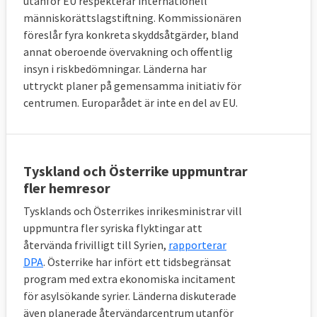
utanför EU respekterar internationell
asylsökande och som motarbetar förslaget
människorättslagstiftning. Kommissionären
om omfördelning inom EU har en stor andel
föreslår fyra konkreta skyddsåtgärder, bland
annat oberoende övervakning och offentlig
av medborgarna en negativ syn på
insyn i riskbedömningar. Länderna har
invandring från icke-EU-länder.
uttryckt planer på gemensamma initiativ för
En klar majoritet av medborgarna i EU, över
centrumen. Europarådet är inte en del av EU.
69 procent, är dock positiva till invandring
från andra EU-länder.
Tyskland och Österrike uppmuntrar
fler hemresor
4. Kan asylsökande omfördelas till andra 
Tysklands och Österrikes inrikesministrar vill
EU-länder i dag?
uppmuntra fler syriska flyktingar att
Ja. Mellan oktober 2015 och augusti 2018
återvända frivilligt till Syrien,
rapporterar
DPA
. Österrike har infört ett tidsbegränsat
omfördelades drygt
34 700 asylsökande
program med extra ekonomiska incitament
från Italien och Grekland till andra
för asylsökande syrier. Länderna diskuterade
europeiska länder i enlighet med ett tidigare
även planerade återvändarcentrum utanför