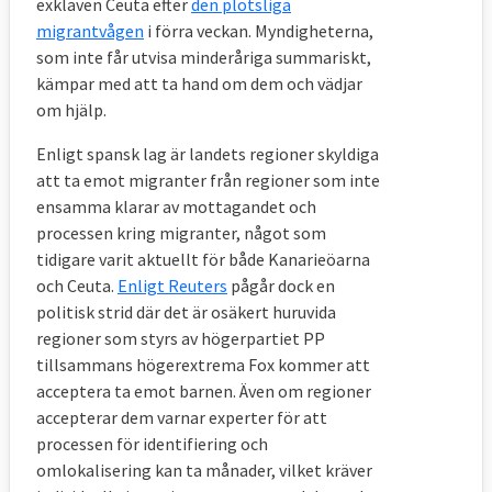
exklaven Ceuta efter
den plötsliga
avgörs dels av folkmängden, dels av
migrantvågen
i förra veckan. Myndigheterna,
bruttonationalprodukten. Länder som
som inte får utvisa minderåriga summariskt,
tidigare tagit emot många asylansökningar
kämpar med att ta hand om dem och vädjar
kan få sin andel nedräknad med tio procent.
om hjälp.
Om det visar sig att för få länder anmäler
Enligt spansk lag är landets regioner skyldiga
att ta emot migranter från regioner som inte
sig villiga att ta emot flyktingar ska
ensamma klarar av mottagandet och
kommissionen sammankalla ett
processen kring migranter, något som
”solidaritetsforum”. Där ska
tidigare varit aktuellt för både Kanarieöarna
medlemsländerna uppmanas att ta emot
och Ceuta.
Enligt Reuters
pågår dock en
fler flyktingar.
politisk strid där det är osäkert huruvida
regioner som styrs av högerpartiet PP
För varje omfördelad flykting ska EU-
tillsammans högerextrema Fox kommer att
länderna få 10 000 euro ur EU-budgeten (12
acceptera ta emot barnen. Även om regioner
000 euro för ensamkommande barn).
accepterar dem varnar experter för att
processen för identifiering och
EU-länder som visar ”obligatorisk
omlokalisering kan ta månader, vilket kräver
solidaritet” genom att åta sig att anordna