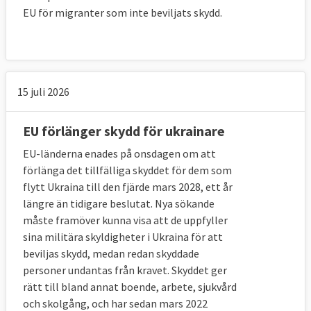
beslut.
EU för migranter som inte beviljats skydd.
EU-länderna
beslutade
hösten 2015 att upp
till 120 000 asylsökande skulle kunna flyttas
från Grekland och Italien dit många
människor kom under flyktingkrisen.
15 juli 2026
Frågan avgjordes
genom omröstning
i
EU förlänger skydd för ukrainare
ministerrådet. Fyra EU-länder röstade emot
EU-länderna enades på onsdagen om att
och två av dem, Ungern och Slovakien,
tog
förlänga det tillfälliga skyddet för dem som
frågan till EU-domstolen med motiveringen
flytt Ukraina till den fjärde mars 2028, ett år
att ministerrådet inte hade rätt att fatta
längre än tidigare beslutat. Nya sökande
beslutet. I september 2017 meddelades
måste framöver kunna visa att de uppfyller
domen
som gav ministerrådet rätt att fatta
sina militära skyldigheter i Ukraina för att
ett sådant beslut.
beviljas skydd, medan redan skyddade
personer undantas från kravet. Skyddet ger
Det är
få medlemsländer
som har tagit
rätt till bland annat boende, arbete, sjukvård
emot hela sin andel. Delvis beror det på att
och skolgång, och har sedan mars 2022