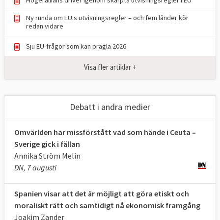
och alla som söker asyl i EU ska screenas.
Ny runda om EU:s utvisningsregler – och fem länder kör
Det gäller även dem som inte söker asyl.
redan vidare
Screeningen omfattar en rad punkter:
Sju EU-frågor som kan prägla 2026
Hälsokontroll och sårbarhetsanalys (för
att bedöma eventuellt vårdbehov eller
Visa fler artiklar +
exempelvis om personen utsatts för
tortyr)
Debatt i andra medier
Identifiering (genom ID- och
resehandlingar och via europeiska
Omvärlden har missförstått vad som hände i Ceuta –
informationsdatabaser)
Sverige gick i fällan
Annika Ström Melin
Registrering och fingeravtryck
DN, 7 augusti
Säkerhetskontroll (för att säkerställa
Spanien visar att det är möjligt att göra etiskt och
att personen inte utgör något hot, sker
moraliskt rätt och samtidigt nå ekonomisk framgång
via EU-databaser så väl som Europols
Joakim Zander