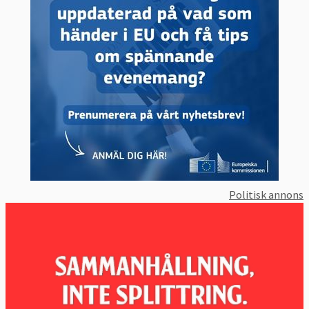
föreslår kommissionen att de ska ersättas.
Enligt förslaget ska asylansökan prövas i ett
visst EU-land om den asylsökande har en av
fyra kopplingar till detta:
Att man har en make eller maka i det
landet,
Att man har ett syskon i det landet,
Att man studerat eller jobbat i det
Politisk annons
landet,
Att landet tidigare utfärdat visum eller
uppehållstillstånd till den sökande.
I andra fall ska ansökan prövas i det första
ankomstlandet i EU. Den asylsökande