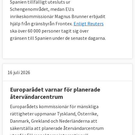
Spanien tillfälligt utesluts ur
majoritet av EU:s medborgare har en
Schengenområdet, medan EU:s
negativ syn på invandring från länder
inrikeskommissionär Magnus Brunner erbjudit
utanför EU.
I
slutet av
2019 svarade
44
hjälp från gränsbyrån Frontex.
Enligt Reuters
procent att de hade ganska eller mycket
ska över 60 000 personer tagit sig över
negativ syn på invandring av människor som
gränsen till Spanien under de senaste dagarna.
kommer från icke-EU-länder.
Irland är det EU-land där flest är positiva till
invandring från länder utanför EU (graf 1).
16 juli 2026
73 procent av irländarna har en ganska eller
mycket positiv syn. Motsvarande siffra i
Europarådet varnar för planerade
Sverige är 64 procent.
återvändarcentrum
Generellt har andelen positiva till
Europarådets kommissionär för mänskliga
invandring ökat något i medlemsländerna
rättigheter uppmanar Tyskland, Österrike,
sedan 2014 (graf 2).
Danmark, Grekland och Nederländerna att
säkerställa att planerade återvändarcentrum
I de länder som inte vill ta emot