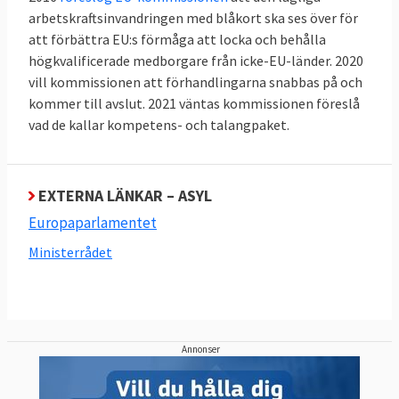
barn under tolv år undantas från
arbetskraftsinvandringen med blåkort ska ses över för
gränsförfarandena. Även om det finns
att förbättra EU:s förmåga att locka och behålla
medicinska eller behov av särskilt stöd ska
högkvalificerade medborgare från icke-EU-länder. 2020
undantag göras från dessa förfaranden.
vill kommissionen att förhandlingarna snabbas på och
kommer till avslut. 2021 väntas kommissionen föreslå
Deras ansökningar behandlas i ett så kallat
vad de kallar kompetens- och talangpaket.
normalförfarande.
Om tolvveckorsgränsen överskrids ska den
sökande få resa in på medlemslandets
EXTERNA LÄNKAR – ASYL
territorium.
Europaparlamentet
Ministerrådet
Nya regler för var asylansökan ska prövas
EU:s nuvarande så kallade Dublinregler
avgör i vilket medlemsland en asylansökan
ska lämnas in, i de flesta fall i det första EU-
Annonser
landet som migranten kommer till. Men
eftersom reglerna i många fall inte har följts