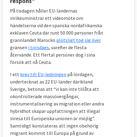
respons”
för att överbrygga klyftorna.
På tisdagen håller EU-ländernas
11 FRÅGOR OCH SVAR
inrikesministrar ett videomöte om
händelserna vid den spanska nordafrikanska
exklaven Ceuta där runt 50 000 personer från
1. Vilka fattar beslut om EU:s asylpolitik 
grannlandet Marocko
plötsligt tog sig över
och hur tas besluten?
gränsen
i torsdags
, varefter de flesta
återvände. Ett flertal personer dog i sina
Europaparlamentet tillsammans med EU-
försök att nå Ceuta.
ländernas regeringar i ministerrådet
I ett
brev till EU-ledningen
på lördagen,
beslutar om asylpolitiken.
undertecknat av 22 EU-länder däribland
Sverige, betonas att “vi kan inte tillåta att
okontrollerade massövergångar,
2. Vad vill Sverige?
instrumentalisering av migration eller andra
hybridhot skapar uppfattningen att illegal
Den svenska regeringen välkomnar
inresa till Europeiska unionen är möjlig”.
kommissionens nya förslag till en
Samtidigt konstateras att ingen obehörig
migrations- och asylpakt,
se detaljerna (s.3)
.
migrant kommit till Europa på grund av