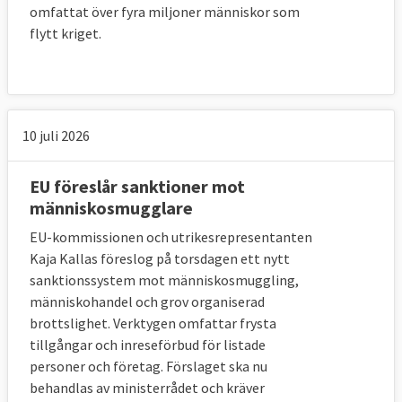
betydligt färre än 120 000 personer
omfattat över fyra miljoner människor som
uppfyllde villkoren, för att flyttas från Italien
flytt kriget.
och Grekland som bland annat gick ut på att
det skulle vara en hög sannolikhet att
personen skulle få asyl, baserat på hur
många från den sökandes land som tidigare
10 juli 2026
beviljats asyl. Enligt kommissionen har 95
procent av de asylsökande som uppfyller
EU föreslår sanktioner mot
villkoren omfördelats.
människosmugglare
EU-kommissionen och utrikesrepresentanten
Några länder, som Österrike, Tjeckien och
Kaja Kallas föreslog på torsdagen ett nytt
Slovakien, har dock tagit emot väldigt få av
sanktionssystem mot människosmuggling,
sin kvot och Polen och Ungern har inte tagit
människohandel och grov organiserad
emot några alls.
brottslighet. Verktygen omfattar frysta
tillgångar och inreseförbud för listade
I december 2017
tog kommissionen
tre
personer och företag. Förslaget ska nu
länder: Polen, Ungern och Tjeckien till EU-
behandlas av ministerrådet och kräver
domstolen för att de inte tagit emot