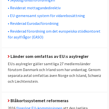
gränsförfarande för asylprövning
. Där ska
asylbehovet utredas under högst tolv
• Reviderat mottagandedirektiv
veckor. De asylansökande ska hållas i eller i
• EU-gemensamt system för vidarebosättning
närheten av den yttre gränsen eller i
• Reviderad Eurodacförordning
transitzoner.
• Reviderad förordning om det europeiska stödkontoret
för asylfrågor (EASO)
Tre villkor för gränsförfarande:
Den sökande utgör en risk för allmän
ordning och nationell säkerhet
Länder som omfattas av EU:s asylregler
EU:s asylregler gäller samtliga 27 medlemsländer
Den sökande har lämnat falsk
förutom Danmark och Irland som har undantag. Genom
information eller dokument
separata avtal omfattas även Norge och Island, Schweiz
och Liechtenstein.
Den sökande kommer från ett land där
färre än 20 procent av
asylansökningarna tidigare beviljats i EU
Blåkortssystemet reformeras
Ensamkommande barn och familjer med
2016
föreslog EU-kommissionen
att den lagliga