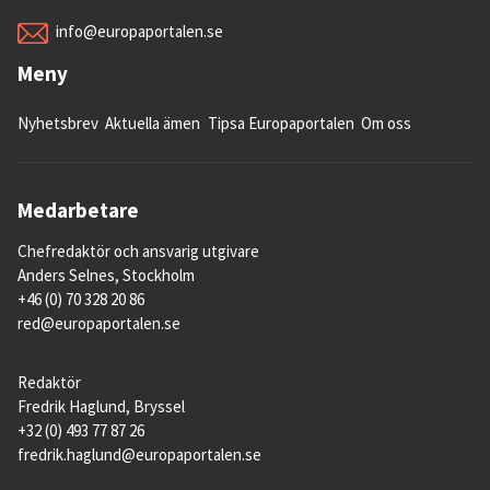
systemet.
info@europaportalen.se
Meny
5. Vilka migranter söker sig till EU och 
Nyhetsbrev
Aktuella ämen
Tipsa Europaportalen
Om oss
vilken väg tar de?
Det finns tre större rutter till Europa: östra
Medelhavet via Turkiet till Grekland, den
Medarbetare
centrala rutten via Libyen till Italien och den
Chefredaktör och ansvarig utgivare
västra via Marocko till Spanien.
Anders Selnes, Stockholm
+46 (0) 70 328 20 86
Österifrån är det främst människor från
red@europaportalen.se
Syrien, Afghanistan, Irak och Pakistan som
har kommit.
Redaktör
Fredrik Haglund, Bryssel
På centrala Medelhavet har det varit
+32 (0) 493 77 87 26
människor från Eritrea, Nigeria, Guinea,
fredrik.haglund@europaportalen.se
Somalia och Bangladesh.