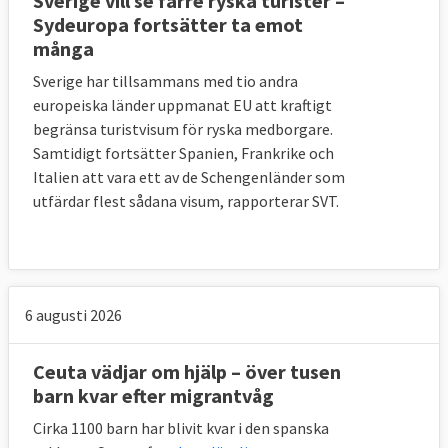
Sverige vill se färre ryska turister –
antalet migranter i ett visst EU-land
Sydeuropa fortsätter ta emot
många
bedöms vara alltför stort. Alla EU-länder
måste då hjälpa till på minst ett av tre olika
Sverige har tillsammans med tio andra
sätt:
europeiska länder uppmanat EU att kraftigt
begränsa turistvisum för ryska medborgare.
Man tar emot flyktingar från andra EU-
Samtidigt fortsätter Spanien, Frankrike och
länder
Italien att vara ett av de Schengenländer som
utfärdar flest sådana visum, rapporterar SVT.
Man anordnar avvisningar av migranter
som inte har asylskäl (så kallat
”återvändandesponsorskap”)
Man bidrar med materiel och
6 augusti 2026
kapacitetsuppbyggande
Ceuta vädjar om hjälp – över tusen
Hur mycket varje medlemsland ska bidra
barn kvar efter migrantvåg
med (exempelvis hur många flyktingar man
Cirka 1100 barn har blivit kvar i den spanska
ska ta emot eller hjälpa till att avvisa)