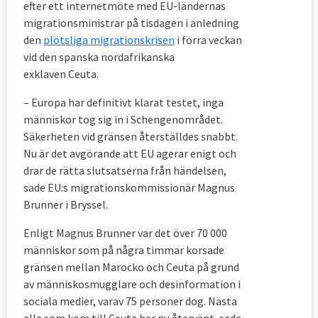
efter ett internetmöte med EU-ländernas
lokala organisationer eller grupper som
migrationsministrar på tisdagen i anledning
kyrkor ska kunna ta emot flyktingar, ett
den
plötsliga migrationskrisen
i förra veckan
förslag inspirerat av Kanada och Irland.
vid den spanska nordafrikanska
exklaven Ceuta.
Sedan tidigare finns ett förslag om så
kallade blåkort med uppehållstillstånd för
– Europa har definitivt klarat testet, inga
eftertraktad arbetskraft.
människor tog sig in i Schengenområdet.
Säkerheten vid gränsen återställdes snabbt.
I början av 2021 ska kommissionen lägga
Nu är det avgörande att EU agerar enigt och
fram fler förslag inom asyl- och
drar de rätta slutsatserna från händelsen,
migrationspolitiken. Det rör sig bland annat
sade EU:s migrationskommissionär Magnus
om en handlingsplan mot smuggling av
Brunner i Bryssel.
migranter, förslag på tuffare straff för
Enligt Magnus Brunner var det över 70 000
arbetsgivare som anställer olagliga
människor som på några timmar korsade
migranter och inleda samarbeten med
gränsen mellan Marocko och Ceuta på grund
ursprungs- och transitländer.
av människosmugglare och desinformation i
sociala medier, varav 75 personer dog. Nästa
alla som kom till Ceuta har nu återvänt, sade