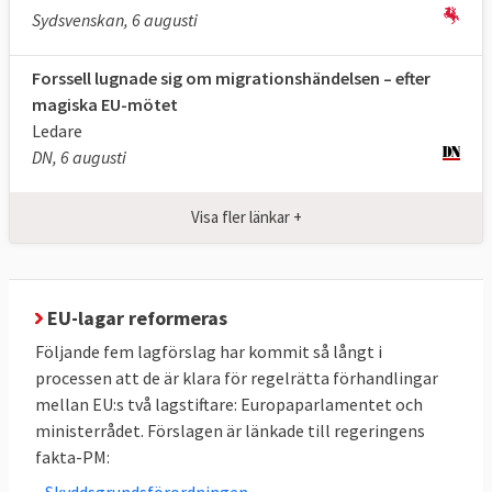
och Interpols databaser)
Sydsvenskan, 6 augusti
Vidarebefordring av ärendet (beroende
Forssell lugnade sig om migrationshändelsen – efter
på huruvida personen ansöker om asyl
magiska EU-mötet
eller ej)
Ledare
DN, 6 augusti
Screeningen ska genomföras vid eller i
anslutning till gränsen i de flesta fall. Om
Visa fler länkar +
personen påträffades inne i EU kan
screeningen äga rum på annan plats.
Processen får inte ta längre än fem dagar
med möjlighet till förlängning med samma
EU-lagar reformeras
tid i särskilda fall.
Följande fem lagförslag har kommit så långt i
processen att de är klara för regelrätta förhandlingar
Tolv veckors asylprövning
mellan EU:s två lagstiftare: Europaparlamentet och
ministerrådet. Förslagen är länkade till regeringens
Om den asylansökande uppfyller ett av tre
fakta-PM:
villkor ska den genomgå
ett så kallat
• Skyddsgrundsförordningen