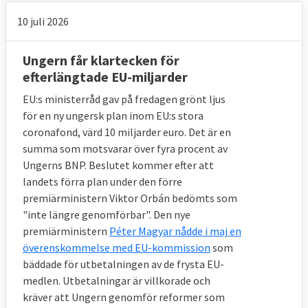
10 juli 2026
Ungern får klartecken för
efterlängtade EU-miljarder
EU:s ministerråd gav på fredagen grönt ljus
för en ny ungersk plan inom EU:s stora
coronafond, värd 10 miljarder euro. Det är en
summa som motsvarar över fyra procent av
Ungerns BNP. Beslutet kommer efter att
landets förra plan under den förre
premiärministern Viktor Orbán bedömts som
"inte längre genomförbar". Den nye
premiärministern
Péter Magyar nådde i maj en
överenskommelse med EU-kommission
som
bäddade för utbetalningen av de frysta EU-
medlen. Utbetalningar är villkorade och
kräver att Ungern genomför reformer som