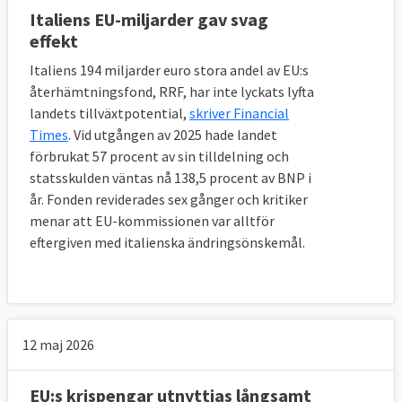
Italiens EU-miljarder gav svag
effekt
Italiens 194 miljarder euro stora andel av EU:s
återhämtningsfond, RRF, har inte lyckats lyfta
landets tillväxtpotential,
skriver Financial
Times
. Vid utgången av 2025 hade landet
förbrukat 57 procent av sin tilldelning och
statsskulden väntas nå 138,5 procent av BNP i
år. Fonden reviderades sex gånger och kritiker
menar att EU-kommissionen var alltför
eftergiven med italienska ändringsönskemål.
12 maj 2026
EU:s krispengar utnyttjas långsamt