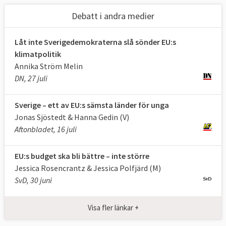
handel och vissa internationella avtal och
Debatt i andra medier
EU:s budget, delar av arbetsrätten, vissa
sociala frågor, migrations- och
Låt inte Sverigedemokraterna slå sönder EU:s
gränspolitiken, brottsbekämpningen,
klimatpolitik
transportfrågor, inre marknaden,
Annika Ström Melin
regionalpolitiken, miljö, energi, forskning
DN, 27 juli
och bistånd.
Sverige – ett av EU:s sämsta länder för unga
Godkänner EU-kommissionen och
Jonas Sjöstedt & Hanna Gedin (V)
granskar EU
Aftonbladet, 16 juli
Europaparlamentet utövar kontroll över EU:s
institutioner genom regelbunden utfrågning
EU:s budget ska bli bättre – inte större
av ansvariga tjänstemän och politiker.
Jessica Rosencrantz & Jessica Polfjärd (M)
SvD, 30 juni
Europaparlamentet beslutar årligen om
huruvida EU-kommissionen ska få
Visa fler länkar +
ansvarsfrihet för hur EU:s budget har
hanterats.