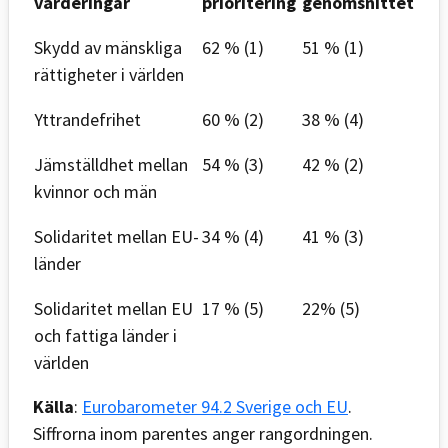
värderingar
prioritering
genomsnittet
Skydd av mänskliga
62 % (1)
51 % (1)
rättigheter i världen
Yttrandefrihet
60 % (2)
38 % (4)
Jämställdhet mellan
54 % (3)
42 % (2)
kvinnor och män
Solidaritet mellan EU-
34 % (4)
41 % (3)
länder
Solidaritet mellan EU
17 % (5)
22% (5)
och fattiga länder i
världen
Källa
:
Eurobarometer 94.2 Sverige och EU
.
Siffrorna inom parentes anger rangordningen.