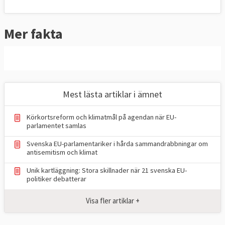
inflytande. Parlamentet har i dag
medbeslutande i varierande grad inom
85
Mer fakta
lagstiftningsområden
tillsammans med
ministerrådet
.
Medbeslutandemakt
EU-ländernas regeringar och
Mest lästa artiklar i ämnet
Europaparlamentarikerna måste vara överens
för att ett förslag ska kunna bli EU-lag men
Körkortsreform och klimatmål på agendan när EU-
det finns områden som skattepolitik och
parlamentet samlas
utrikespolitik där medlemsländerna har
Svenska EU-parlamentariker i hårda sammandrabbningar om
antisemitism och klimat
vetorätt och eventuella beslut tas av
ministerrådet.
Unik kartläggning: Stora skillnader när 21 svenska EU-
politiker debatterar
Europaparlamentet har bland annat
Visa fler artiklar +
medbeslutande i frågor som rör tull,
konkurrensregler, euron, internationell