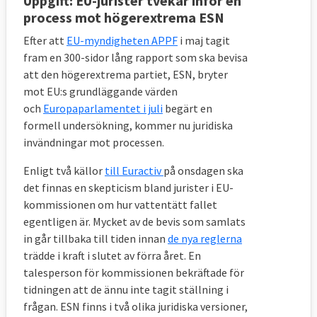
Uppgift: EU-jurister tvekar inför en
process mot högerextrema ESN
Efter att
EU-myndigheten APPF
i maj tagit
fram en 300-sidor lång rapport som ska bevisa
att den högerextrema partiet, ESN, bryter
mot EU:s grundläggande värden
och
Europaparlamentet i juli
begärt en
formell undersökning, kommer nu juridiska
invändningar mot processen.
Enligt två källor
till Euractiv
på onsdagen ska
det finnas en skepticism bland jurister i EU-
kommissionen om hur vattentätt fallet
egentligen är. Mycket av de bevis som samlats
in går tillbaka till tiden innan
de nya reglerna
trädde i kraft i slutet av förra året. En
talesperson för kommissionen bekräftade för
tidningen att de ännu inte tagit ställning i
frågan. ESN finns i två olika juridiska versioner,