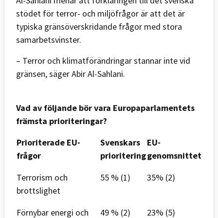
Al-Sahlani menar att förklaringen till det svenska
stödet för terror- och miljöfrågor är att det är
typiska gränsöverskridande frågor med stora
samarbetsvinster.
– Terror och klimatförändringar stannar inte vid
gränsen, säger Abir Al-Sahlani.
Vad av följande bör vara Europaparlamentets
främsta prioriteringar?
Prioriterade EU-
Svenskars
EU-
frågor
prioritering
genomsnittet
Terrorism och
55 % (1)
35% (2)
brottslighet
Förnybar energi och
49 % (2)
23% (5)