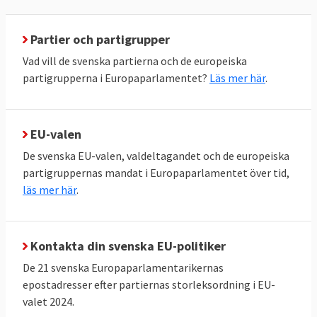
Parlamentet förhör kandidater till EU-
Partier och partigrupper
kommissionen och kan även avsätta
Vad vill de svenska partierna och de europeiska
kommissionen i sin helhet.
partigrupperna i Europaparlamentet?
Läs mer här
.
EU-parlamentets politiska roll
Utöver lagstiftning har EU-parlamentet
EU-valen
också ett vidare opinionsmässigt inflytande.
Vissa kallar därför parlamentet för Europas
De svenska EU-valen, valdeltagandet och de europeiska
politiska torg. Genom att anta uttalanden
partigruppernas mandat i Europaparlamentet över tid,
läs mer här
.
påverkar man den politiska opinionen i
Europa och i enskilda EU-länder. Här har
parlamentet frihet att ta upp vilka ämnen
Kontakta din svenska EU-politiker
man vill. Ofta har Europaparlamentet även
De 21 svenska Europaparlamentarikernas
synpunkter på länder utanför EU, inte minst
epostadresser efter partiernas storleksordning i EU-
när det gäller mänskliga rättigheter.
valet 2024.