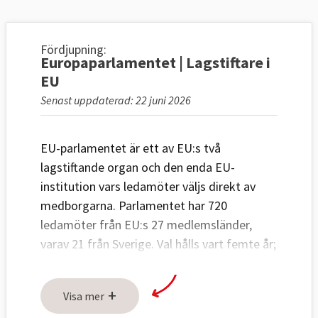
Fördjupning:
Europaparlamentet | Lagstiftare i
EU
Senast uppdaterad: 22 juni 2026
EU-parlamentet är ett av EU:s två
lagstiftande organ och den enda EU-
institution vars ledamöter väljs direkt av
medborgarna. Parlamentet har 720
ledamöter från EU:s 27 medlemsländer,
varav 21 från Sverige. Val hålls vart femte år;
senast i juni 2024.
+
EU-länderna har över tid gett
Visa mer
Europaparlamentet mera makt och