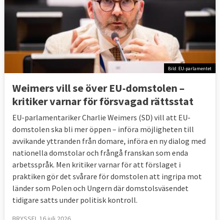
Bild: EU-parlamentet
Weimers vill se över EU-domstolen –
kritiker varnar för försvagad rättsstat
EU-parlamentariker Charlie Weimers (SD) vill att EU-
domstolen ska bli mer öppen – införa möjligheten till
avvikande yttranden från domare, införa en ny dialog med
nationella domstolar och frångå franskan som enda
arbetsspråk. Men kritiker varnar för att förslaget i
praktiken gör det svårare för domstolen att ingripa mot
länder som Polen och Ungern där domstolsväsendet
tidigare satts under politisk kontroll.
BRYSSEL 16 juli 2026