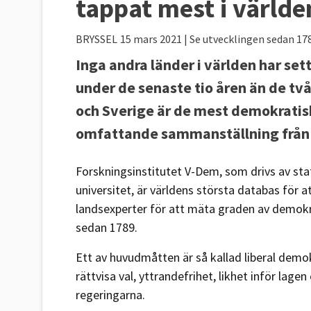
tappat mest i världe
BRYSSEL
15 mars 2021
| Se utvecklingen sedan 17
Inga andra länder i världen har se
under de senaste tio åren än de t
och Sverige är de mest demokratisk
omfattande sammanställning från 
Forskningsinstitutet V-Dem, som drivs av sta
universitet, är världens största databas för 
landsexperter för att mäta graden av demokrat
sedan 1789.
Ett av huvudmåtten är så kallad liberal demo
rättvisa val, yttrandefrihet, likhet inför lag
regeringarna.