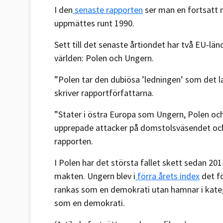
I den
senaste rapporten
ser man en fortsatt n
uppmättes runt 1990.
Sett till det senaste årtiondet har två EU-län
världen: Polen och Ungern.
”Polen tar den dubiösa ’ledningen’ som det 
skriver rapportförfattarna.
”Stater i östra Europa som Ungern, Polen och
upprepade attacker på domstolsväsendet och r
rapporten.
I Polen har det största fallet skett sedan 20
makten. Ungern blev i
förra årets index
det fö
rankas som en demokrati utan hamnar i katego
som en demokrati.