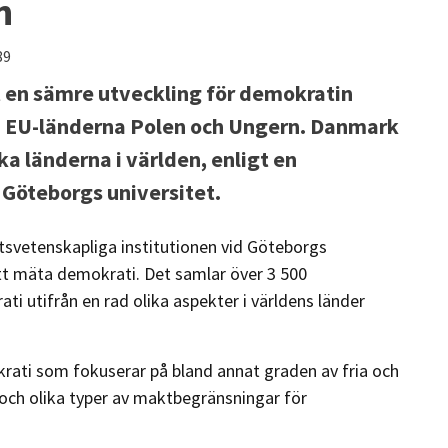
n
89
tt en sämre utveckling för demokratin
vå EU-länderna Polen och Ungern. Danmark
a länderna i världen, enligt en
Göteborgs universitet.
tsvetenskapliga institutionen vid Göteborgs
att mäta demokrati. Det samlar över 3 500
i utifrån en rad olika aspekter i världens länder
krati som fokuserar på bland annat graden av fria och
en och olika typer av maktbegränsningar för