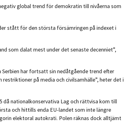
egativ global trend för demokratin till nivåerna som
der stått för den största försämringen på indexet i
land som dalat mest under det senaste decenniet”,
 Serbien har fortsatt sin nedåtgående trend efter
estriktioner på media och civilsamhälle”, heter det i
15 då nationalkonservativa Lag och rättvisa kom till
rsta och hittills enda EU-landet som inte längre
rin elektoral autokrati. Polen räknas dock alltjämt