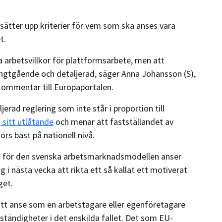
m sätter upp kriterier för vem som ska anses vara
et.
a arbetsvillkor för plattformsarbete, men att
långtgående och detaljerad, säger Anna Johansson (S),
kommentar till Europaportalen.
erad reglering som inte står i proportion till
i
sitt utlåtande
och menar att fastställandet av
örs bäst på nationell nivå.
k för den svenska arbetsmarknadsmodellen anser
i nästa vecka att rikta ett så kallat ett motiverat
aget.
att anse som en arbetstagare eller egenföretagare
ändigheter i det enskilda fallet. Det som EU-