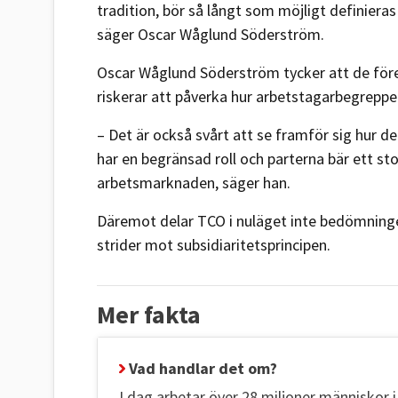
tradition, bör så långt som möjligt definieras
säger Oscar Wåglund Söderström.
Oscar Wåglund Söderström tycker att de före
riskerar att påverka hur arbetstagarbegreppet
– Det är också svårt att se framför sig hur d
har en begränsad roll och parterna bär ett sto
arbetsmarknaden, säger han.
Däremot delar TCO i nuläget inte bedömningen
strider mot subsidiaritetsprincipen.
Mer fakta
Vad handlar det om?
I dag arbetar över 28 miljoner människor i