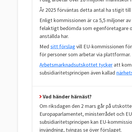
År 2025 förväntas detta antal ha stigit til
Enligt kommissionen är ca 5,5 miljoner av 
felaktigt bedömda som egenföretagare o
anställda har.
Med
sitt förslag
vill EU-kommissionen förb
för personer som arbetar via plattformar.
Arbetsmarknadsutskottet tycker
att komm
subsidiaritetsprincipen även kallad
närhet
Vad händer härnäst?
Om riksdagen den 2 mars går på utskottets
Europaparlamentet, ministerrådet och EU
subsidiaritetsprincipen kan EU-kommissi
invändning, tvingas se över förslaget.