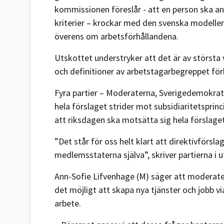
kommissionen föreslår - att en person ska a
kriterier – krockar med den svenska model
överens om arbetsförhållandena.
Utskottet understryker att det är av största 
och definitioner av arbetstagarbegreppet för
Fyra partier – Moderaterna, Sverigedemokrat
hela förslaget strider mot subsidiaritetsprinci
att riksdagen ska motsätta sig hela förslage
”Det står för oss helt klart att direktivförsla
medlemsstaterna själva”, skriver partierna i 
Ann-Sofie Lifvenhage (M) säger att moderate
det möjligt att skapa nya tjänster och jobb vi
arbete.