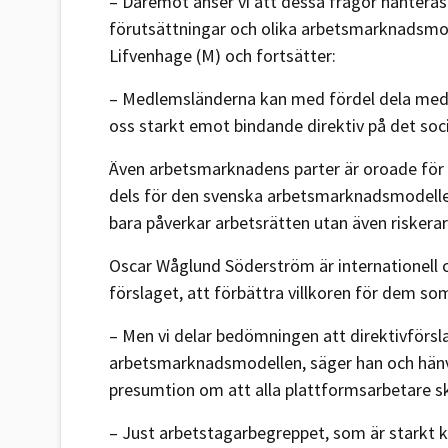
– Däremot anser vi att dessa frågor hanteras 
förutsättningar och olika arbetsmarknadsmode
Lifvenhage (M) och fortsätter:
– Medlemsländerna kan med fördel dela med 
oss starkt emot bindande direktiv på det soc
Även arbetsmarknadens parter är oroade för v
dels för den svenska arbetsmarknadsmodellen 
bara påverkar arbetsrätten utan även riskerar
Oscar Wåglund Söderström är internationell 
förslaget, att förbättra villkoren för dem 
– Men vi delar bedömningen att direktivförsla
arbetsmarknadsmodellen, säger han och hänvi
presumtion om att alla plattformsarbetare s
– Just arbetstagarbegreppet, som är starkt k