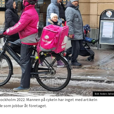
Bild: Anders Selne
ockholm 2022. Mannen på cykeln har inget med artikeln
 de som jobbar åt företaget.