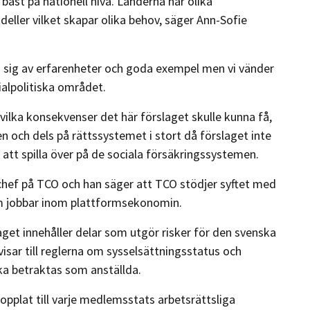
bäst på nationell nivå. Länderna har olika
ller vilket skapar olika behov, säger Ann-Sofie
sig av erfarenheter och goda exempel men vi vänder
ialpolitiska området.
ilka konsekvenser det här förslaget skulle kunna få,
och dels på rättssystemet i stort då förslaget inte
 att spilla över på de sociala försäkringssystemen.
chef på TCO och han säger att TCO stödjer syftet med
som jobbar inom plattformsekonomin.
get innehåller delar som utgör risker för den svenska
sar till reglerna om sysselsättningsstatus och
ka betraktas som anställda.
opplat till varje medlemsstats arbetsrättsliga