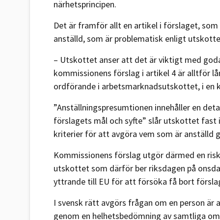
närhetsprincipen.
Det är framför allt en artikel i förslaget, so
anställd, som är problematisk enligt utskott
– Utskottet anser att det är viktigt med god
kommissionens förslag i artikel 4 är alltför 
ordförande i arbetsmarknadsutskottet, i en 
”Anställningspresumtionen innehåller en detalj
förslagets mål och syfte” slår utskottet fast 
kriterier för att avgöra vem som är anställd g
Kommissionens förslag utgör därmed en ris
utskottet som därför ber riksdagen på onsdag 
yttrande till EU för att försöka få bort försl
I svensk rätt avgörs frågan om en person är 
genom en helhetsbedömning av samtliga omst