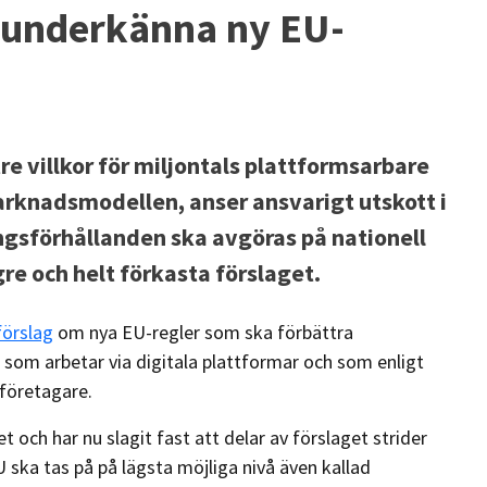
l underkänna ny EU-
 villkor för miljontals plattformsarbare
arknadsmodellen, anser ansvarigt utskott i
ngsförhållanden ska avgöras på nationell
gre och helt förkasta förslaget.
förslag
om nya EU-regler som ska förbättra
r som arbetar via digitala plattformar och som enligt
företagare.
och har nu slagit fast att delar av förslaget strider
U ska tas på på lägsta möjliga nivå även kallad