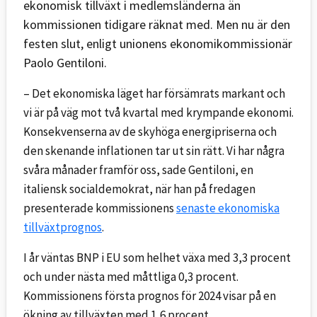
ekonomisk tillväxt i medlemsländerna än
kommissionen tidigare räknat med. Men nu är den
festen slut, enligt unionens ekonomikommissionär
Paolo Gentiloni.
– Det ekonomiska läget har försämrats markant och
vi är på väg mot två kvartal med krympande ekonomi.
Konsekvenserna av de skyhöga energipriserna och
den skenande inflationen tar ut sin rätt. Vi har några
svåra månader framför oss, sade Gentiloni, en
italiensk socialdemokrat, när han på fredagen
presenterade kommissionens
senaste ekonomiska
tillväxtprognos
.
I år väntas BNP i EU som helhet växa med 3,3 procent
och under nästa med måttliga 0,3 procent.
Kommissionens första prognos för 2024 visar på en
ökning av tillväxten med 1,6 procent.