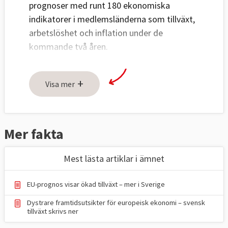
prognoser med runt 180 ekonomiska
indikatorer i medlemsländerna som tillväxt,
arbetslöshet och inflation under de
kommande två åren.
Prognoserna ligger till grund när
+
kommissionen ger
Visa mer
medlemsländerna
rekommendationer
om
vilka saker de bör åtgärda för att inte skapa
obalanser i ekonomin.
Mer fakta
Mest lästa artiklar i ämnet
EU-prognos visar ökad tillväxt – mer i Sverige
Dystrare framtidsutsikter för europeisk ekonomi – svensk
tillväxt skrivs ner