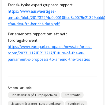
Fransk-tyska expertgruppens rapport:
https://www.auswaertiges-
amt.de/blob/2617322/4d0e0010ffcd8c0079e21329bbbb
rfaa-deu-fra-bericht-data.pdf
Parlamentets rapport om ett nytt
fördragskonvent:
https://www.europarl.europa.eu/news/en/press-
room/20231117IPR12217/future-of-the-eu-
parliament-s-proposals-to-amend-the-treaties
Ämnen i artikeln
Debattartiklar på Europaportalen
EU:s framtid
Lissabonfördraget | EU:s grundlagar
Sverige i EU