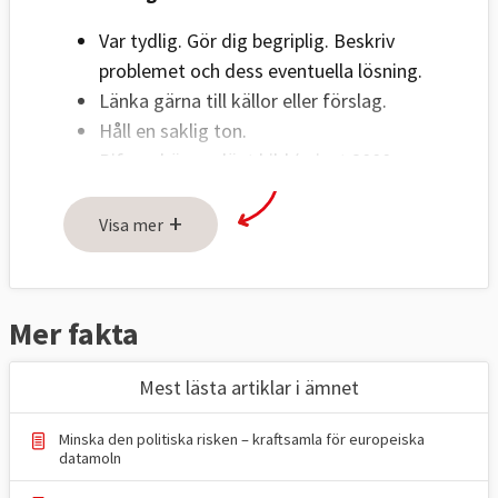
Var tydlig. Gör dig begriplig. Beskriv
problemet och dess eventuella lösning.
Länka gärna till källor eller förslag.
Håll en saklig ton.
Bifoga högupplöst bild (minst 2000
pixlar) på debattör i liggande format.
+
Ange fotograf.
Visa mer
Om fler personer ska visas på bild
måste bilderna sättas ihop innan de
skickas in.
Mer fakta
Skicka text och bild till:
Mest lästa artiklar i ämnet
red@europaportalen.se
Minska den politiska risken – kraftsamla för europeiska
datamoln