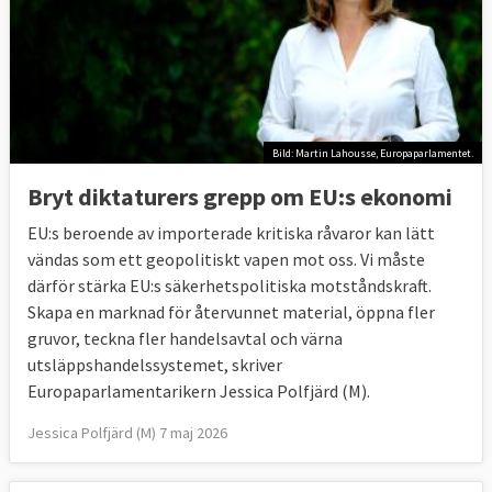
Bild: Martin Lahousse, Europaparlamentet.
Bryt diktaturers grepp om EU:s ekonomi
EU:s beroende av importerade kritiska råvaror kan lätt
vändas som ett geopolitiskt vapen mot oss. Vi måste
därför stärka EU:s säkerhetspolitiska motståndskraft.
Skapa en marknad för återvunnet material, öppna fler
gruvor, teckna fler handelsavtal och värna
utsläppshandelssystemet, skriver
Europaparlamentarikern Jessica Polfjärd (M).
Jessica Polfjärd (M) 7 maj 2026