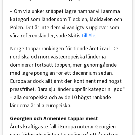
– Om vi sjunker snäppet lägre hamnar vi i samma
kategori som länder som Tjeckien, Moldavien och
Polen. Det är inte dem vi vanligtvis upplever som
våra referensländer, sade Slätis
till Yle
.
Norge toppar rankingen för tionde året i rad. De
nordiska och nordvästeuro­peiska länderna
dominerar fortsatt toppen, men genomgående
med lägre poäng än för ett decennium sedan.
Europa är dock alltjämt den kontinent med högst
pressfrihet. Bara sju länder uppnår kategorin "god"
– alla europeiska och av de 10 högst rankade
länderna är alla europeiska.
Georgien och Armenien tappar mest
Årets kraftigaste fall i Europa noterar Georgien
som förlorade nästan tio poäng på ett år och nu