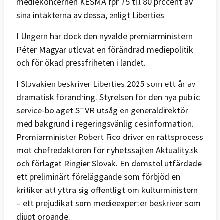
mediekoncernen KESMA fpr 75 till 80 procent av
sina intäkterna av dessa, enligt Liberties.
I Ungern har dock den nyvalde premiärministern
Péter Magyar utlovat en förändrad mediepolitik
och för ökad pressfriheten i landet.
I Slovakien beskriver Liberties 2025 som ett år av
dramatisk förändring. Styrelsen för den nya public
service-bolaget STVR utsåg en generaldirektör
med bakgrund i regeringsvänlig desinformation.
Premiärminister Robert Fico driver en rättsprocess
mot chefredaktören för nyhetssajten Aktuality.sk
och förlaget Ringier Slovak. En domstol utfärdade
ett preliminärt föreläggande som förbjöd en
kritiker att yttra sig offentligt om kulturministern
– ett prejudikat som medieexperter beskriver som
djupt oroande.