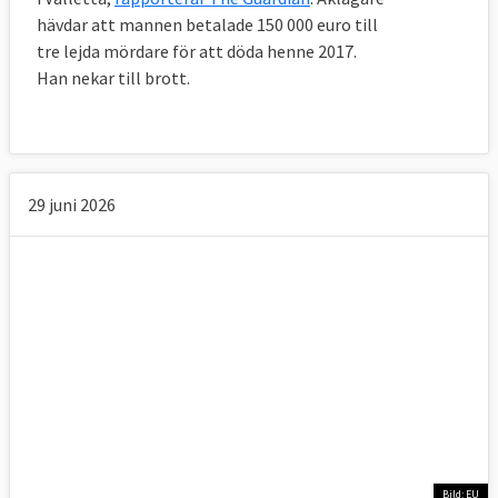
gränser delas in i fem indikatorer:
hävdar att mannen betalade 150 000 euro till
tre lejda mördare för att döda henne 2017.
Den politiska kontexten
Han nekar till brott.
Det rättsliga ramverket
Den ekonomiska kontexten
Den sociokulturella kontexten
Journalisters säkerhet.
29 juni 2026
Medlemsländernas ansvar
Det är medlemsstaternas ansvar att skydda
mediernas frihet och mångfald. 2024
beslutade
Europaparlamentet
och
EU-
länderna
(Ungern röstade
ensamt nej
)att
anta en ny EU-lag för att stärka
pressfriheten. Regler om mediernas frihet
och mångfald är införlivad i EU: s stadga om
Bild: EU