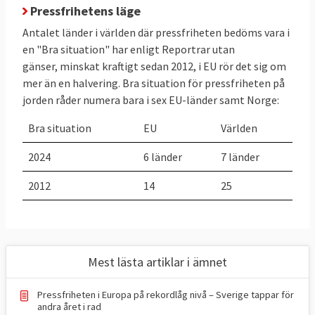
Pressfrihetens läge
halverats sedan 2012. Samtidigt har EU-
länder där pressfriheten klassas som
Antalet länder i världen där pressfriheten bedöms vara i
"Problematisk situation" gått från noll till 8
en "Bra situation" har enligt Reportrar utan
gänser, minskat kraftigt sedan 2012, i EU rör det sig om
EU-länder sedan 2012.
mer än en halvering. Bra situation för pressfriheten på
Om
Sverige
jorden råder numera bara i sex EU-länder samt Norge:
Sverige har länge tillhört toppländerna när
Bra situation
EU
Världen
det gäller pressfrihet men i
2024-års index
tappar landet sin tredjeplats på
2024
6 länder
7 länder
världsrankingen och faller till plats fyra,
2012
14
25
passerat av både Estland och
Nederländerna. Enligt RSF har det svenska
medieklimatet försämrats på flera
områden. Redaktioner genomför stora
Mest lästa artiklar i ämnet
uppsägningar, public service drabbas av
besparingar och näthat mot journalister
Pressfriheten i Europa på rekordlåg nivå – Sverige tappar för
ökar. RSF pekar också på politiska attacker
andra året i rad