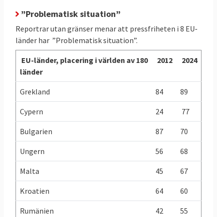
”Problematisk situation”
Reportrar utan gränser menar att pressfriheten i 8 EU-
länder har ”Problematisk situation”.
EU-länder, placering i världen av 180
2012
2024
länder
Grekland
84
89
Cypern
24
77
Bulgarien
87
70
Ungern
56
68
Malta
45
67
Kroatien
64
60
Rumänien
42
55