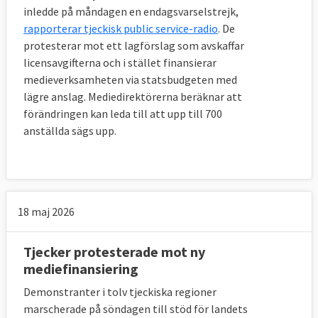
inledde på måndagen en endagsvarselstrejk,
rapporterar tjeckisk public service-radio
. De
protesterar mot ett lagförslag som avskaffar
licensavgifterna och i stället finansierar
medieverksamheten via statsbudgeten med
lägre anslag. Mediedirektörerna beräknar att
förändringen kan leda till att upp till 700
anställda sägs upp.
18 maj 2026
Tjecker protesterade mot ny
mediefinansiering
Demonstranter i tolv tjeckiska regioner
marscherade på söndagen till stöd för landets