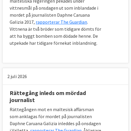
maltesiska regeringen pekades under
Så mäts pressfriheten
vittnesmål på onsdagen ut som inblandade i
De 180 länder och territorier som rankas av
mordet på journalisten Daphne Caruana
Reportrar utan gränser bedöms inom de
Galizia 2017,
rapporterar The Guardian
.
Vittnena är två bröder som tidigare dömts för
nämnda indikatorerna både kvalitativt och
att ha byggt bomben som dödade henne. De
kvantitativt. Kvantitativt handlar det om en
utpekade har tidigare förnekat inblandning.
kartläggning av kränkningar av pressfrihet
och övergrepp mot journalister och media.
Kvalitativt är det en studie baserad på
svaren från hundratals experter på
2 juli 2026
pressfrihet, som valts ut av Reportrar utan
gränser RSF (journalister, akademiker,
Rättegång inleds om mördad
jurister och människorättsförsvarare) och
journalist
som fyllt i ett frågeformulär med 123
frågor.
Rättegången mot en maltesisk affärsman
som anklagas för mordet på journalisten
Fem indikatorer
Daphne Caruana Galizia inleddes på onsdagen
Pressfrihetsindexet från Reporterar utan
i Valletta,
rapporterar The Guardian
. Åklagare