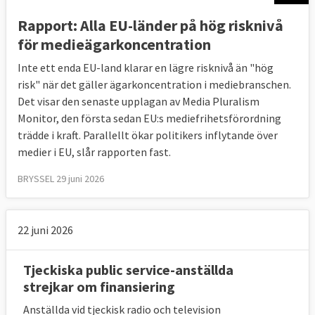
de grundläggande rättigheterna men
Rapport: Alla EU-länder på hög risknivå
stadgan gäller endast när medlemsstaterna
för medieägarkoncentration
genomför EU-lagstiftning.
Inte ett enda EU-land klarar en lägre risknivå än "hög
Kommissionen stöder initiativ som bland
risk" när det gäller ägarkoncentration i mediebranschen.
annat kartlägger mediefriheten i EU, bistår
Det visar den senaste upplagan av Media Pluralism
journalister och sprider kunskap om
Monitor, den första sedan EU:s mediefrihetsförordning
mediefrihet.
trädde i kraft. Parallellt ökar politikers inflytande över
medier i EU, slår rapporten fast.
Källa: EU-kommissionens besked i mail till
BRYSSEL 29 juni 2026
Europaportalen 14 maj 2019.
22 juni 2026
Tjeckiska public service-anställda
strejkar om finansiering
Anställda vid tjeckisk radio och television