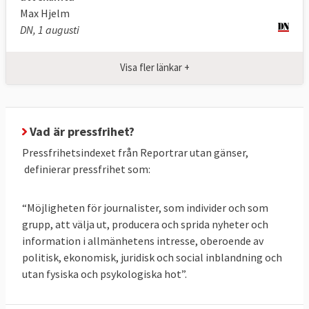
Max Hjelm
DN, 1 augusti
Minst pressfrihet i EU 2024 finns i Grekland,
Cypern och Bulgarien.
Visa fler länkar +
På den europeiska botten med i särklass
sämst pressfrihet återfinns Ryssland,
Azerbajdzjan, Belarus och Turkiet .
Vad är pressfrihet?
Pressfrihetsindexet från Reportrar utan gänser,
definierar pressfrihet som:
“Möjligheten för journalister, som individer och som
grupp, att välja ut, producera och sprida nyheter och
information i allmänhetens intresse, oberoende av
politisk, ekonomisk, juridisk och social inblandning och
utan fysiska och psykologiska hot”.