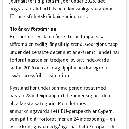
journalister i digitala miljöer under 2025, det
högsta antalet hittills och den vanligaste arenan
för pressfrihetskränkningar inom EU.
Tio år av försämring
Bortom det enskilda årets förändringar visar
siffrorna en tydlig lång­siktig trend. Georgiens tapp
under det senaste decenniet är extremt: landet har
förlorat nästan en tredjedel av sitt indexvärde
sedan 2015 och är i dag djupt inne i kategorin
"svår" pressfrihetssituation.
Ryssland har under samma period rasat med
nästan 28 indexpoäng och befinner sig nu i den
allra lägsta kategorin. Men det mest
anmärkningsvärda i ett EU-perspektiv är Cypern,
som på tio år förlorat mer än 24 indexpoäng – en
av de kraftigaste nedgångarna i hela Europa, och i