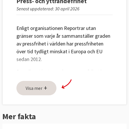
Press- och yttrandefrihet
Senast uppdaterad: 30 april 2026
Enligt organisationen Reportrar utan
gränser som varje år sammanställer graden
av pressfrihet i världen har pressfriheten
över tid tydligt minskat i Europa och EU
sedan 2012.
Den allra största graden av pressfrihet i
Europa och i världen finns i nämnd ordning i
+
Norge, Estland, Nederländerna, Sverige,
Visa mer
Finland , Danmark och Irland.
Endast sex av 27 EU-länder har det högsta
Mer fakta
betyget "Bra situation". Antalet EU-länder
som fått det bästa omdömet har mer än