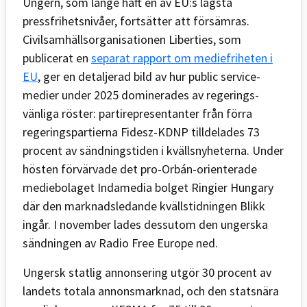
Ungern, som länge haft en av EU:s lägsta
pressfrihetsnivåer, fortsätter att försämras.
Civilsamhällsorganisationen Liberties, som
publicerat en
separat rapport om mediefriheten i
EU
, ger en detaljerad bild av hur public service-
medier under 2025 dominerades av regerings­
vänliga röster: partirepresentanter från förra
regeringspartierna Fidesz-KDNP tilldelades 73
procent av sändningstiden i kvällsnyheterna. Under
hösten förvärvade det pro-Orbán-orienterade
mediebolaget Indamedia bolget Ringier Hungary
där den marknadsledande kvällstidningen Blikk
ingår. I november lades dessutom den ungerska
sändningen av Radio Free Europe ned.
Ungersk statlig annonsering utgör 30 procent av
landets totala annonsmarknad, och den statsnära