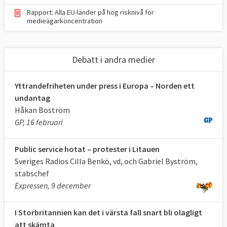
mot medier, till exempel när SD-ledaren
Rapport: Alla EU-länder på hög risknivå för
medieägarkoncentration
Jimmie Åkesson
gick till angrepp
på vissa
medier bland annat TV4 under EU-valet.
Debatt i andra medier
SITUATIONEN FÖR PRESSFRIHET I EU-
LÄNDERNA 2012-2024
Yttrandefriheten under press i Europa – Norden ett
undantag
Håkan Boström
År
Bra
Tillfredställande
Problemat
GP, 16 februari
situation
situation
situation
Public service hotat – protester i Litauen
2024
6 EU-
13 EU-länder
8 EU-lände
Sveriges Radios Cilla Benkö, vd, och Gabriel Byström,
stabschef
länder
Expressen, 9 december
2012
14
14
0
I Storbritannien kan det i värsta fall snart bli olagligt
Källa
:
Reportrar utan gränser
.
att skämta