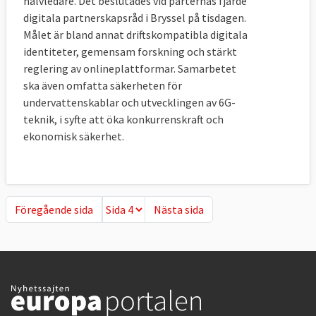
halvledare. Det beslutades vid parternas fjärde
digitala partnerskapsråd i Bryssel på tisdagen.
Målet är bland annat driftskompatibla digitala
identiteter, gemensam forskning och stärkt
reglering av onlineplattformar. Samarbetet
ska även omfatta säkerheten för
undervattenskablar och utvecklingen av 6G-
teknik, i syfte att öka konkurrenskraft och
ekonomisk säkerhet.
Föregående sida
Nästa sida
Föregående sida
Nästa sida