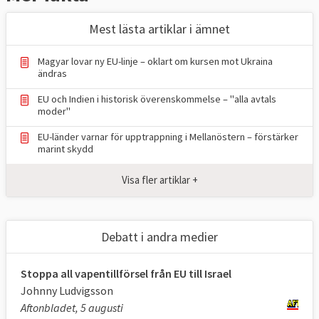
Mest lästa artiklar i ämnet
Magyar lovar ny EU-linje – oklart om kursen mot Ukraina
ändras
EU och Indien i historisk överenskommelse – "alla avtals
moder"
EU-länder varnar för upptrappning i Mellanöstern – förstärker
marint skydd
Visa fler artiklar +
Debatt i andra medier
Stoppa all vapentillförsel från EU till Israel
Johnny Ludvigsson
Aftonbladet, 5 augusti