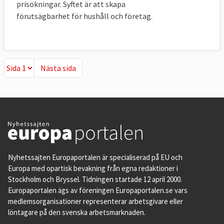
prisökningar. Syftet är att skapa
förutsägbarhet för hushåll och företag.
Nästa sida
Nästa sida
Nyhetssajten Europaportalen är specialiserad på EU och
Europa med opartisk bevakning från egna redaktioner i
Stockholm och Bryssel. Tidningen startade 12 april 2000.
Europaportalen ägs av föreningen Europaportalen.se vars
medlemsorganisationer representerar arbetsgivare eller
löntagare på den svenska arbetsmarknaden.