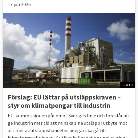
17 juli 2026
Bild: EU
Förslag: EU lättar på utsläppskraven –
styr om klimatpengar till industrin
EU-kommissionen går emot Sveriges linje och föreslår att
ge industrin mer tid att minska sina utsläpp i utbyte mot
att mer av utsläppshandelns pengar ska gå till
klimatomställningen. Kritiker kallar det en uppluckring