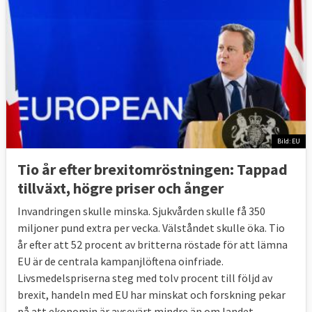
Bild: EU
Tio år efter brexitomröstningen: Tappad
tillväxt, högre priser och ånger
Invandringen skulle minska. Sjukvården skulle få 350
miljoner pund extra per vecka. Välståndet skulle öka. Tio
år efter att 52 procent av britterna röstade för att lämna
EU är de centrala kampanjlöftena oinfriade.
Livsmedelspriserna steg med tolv procent till följd av
brexit, handeln med EU har minskat och forskning pekar
på att ekonomin är avsevärt mindre än om landet