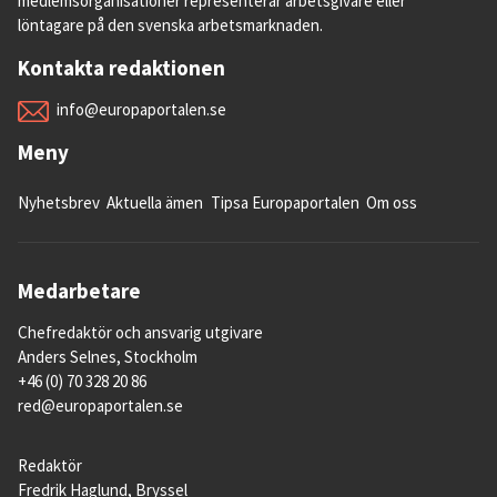
medlemsorganisationer representerar arbetsgivare eller
löntagare på den svenska arbetsmarknaden.
Kontakta redaktionen
info@europaportalen.se
Meny
Nyhetsbrev
Aktuella ämen
Tipsa Europaportalen
Om oss
Medarbetare
Chefredaktör och ansvarig utgivare
Anders Selnes, Stockholm
+46 (0) 70 328 20 86
red@europaportalen.se
Redaktör
Fredrik Haglund, Bryssel