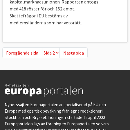
kapitalmarknadsunionen. Rapporten antogs
med 418 röster för och 152 emot.
Skattefrågor i EU bestäms av
medlemsländerna som har vetorätt.
Föregående sida
Nästa sida
Föregående sida
Nästa sida
Nyhetssajten Europaportalen är specialiserad på EU och
Europa med opartisk bevakning från egna redaktioner i
Stockholm och Bryssel. Tidningen startade 12 april 2000.
Europaportalen ägs av föreningen Europaportalen.se vars