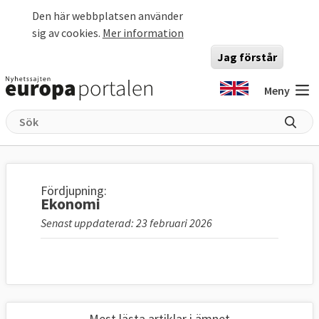
Hoppa till huvudinnehåll
Den här webbplatsen använder
sig av cookies.
Mer information
Jag förstår
Meny
Fördjupning:
Ekonomi
Senast uppdaterad: 23 februari 2026
Mest lästa artiklar i ämnet