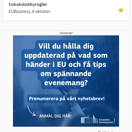
bara träffa lobbyister som är listade i EU:s
tobakslobbyregler
öppenhetsregister. Idag gäller detta bara
EUBusiness, 6 oktober
för EU-kommissionen.
Förslaget skulle också innebära att rådet för
Annonser
första gången skulle omfattas av
öppenhetsregistret.
ÅTTA FRÅGOR OCH SVAR – TIDSLINJE
1. Vad är lobbyism?
Olika politiska och ekonomiska intressens
försök att påverka politiska beslut.
EU-kommissionen publicerade 2007
en