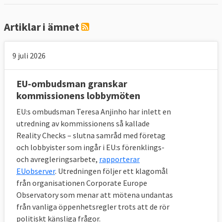
världen, efter amerikanska Washington DC,
vad gäller mängden lobbyister.
Artiklar i ämnet
Det exakta antalet lobbyister verksamma i
9 juli 2026
Bryssel är svårt att fastställa. I EU:s
eg öppenhetsregister finns för närvarande
EU-ombudsman granskar
(april 2019) nästan 11 800 listade
kommissionens lobbymöten
organisationer/företag/myndigheter som
EU:s ombudsman Teresa Anjinho har inlett en
uppgett att de har kontakt med
utredning av kommissionens så kallade
representanter för EU-kommissionen eller
Reality Checks – slutna samråd med företag
EU-parlamentet. Men eftersom registrering
och lobbyister som ingår i EU:s förenklings-
är frivilligt för de som träffar
och avregleringsarbete,
rapporterar
Europaparlamentariker så kan man anta att
EUobserver
. Utredningen följer ett klagomål
den siffran är i underkant. Enligt
från organisationen Corporate Europe
organisationen Corporate Europe
Observatory som menar att mötena undantas
Observatory, som granskar
från vanliga öppenhetsregler trots att de rör
politiskt känsliga frågor.
lobbyverksamheten inom EU, finns det runt