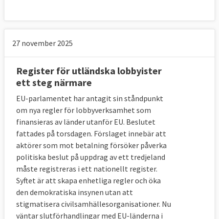
tröskel för olika organisationer att få
kontakt med representanter för regeringen
och tjänstemän.
27 november 2025
Sverige är däremot positivt till att
Register för utländska lobbyister
ministerrådet åtar sig att arbeta för ökad
ett steg närmare
transparensen och att EU-ambassadören
för det land som innehar, och kommer att
EU-parlamentet har antagit sin ståndpunkt
om nya regler för lobbyverksamhet som
inneha, ordförandeposten i rådet enbart
finansieras av länder utanför EU. Beslutet
träffar lobbyister som är registrerade i EU:s
fattades på torsdagen. Förslaget innebär att
öppenhetsregister. Dock vill man att dessa
aktörer som mot betalning försöker påverka
EU-ambassadörer ska kunna möta
politiska beslut på uppdrag av ett tredjeland
intresseorganisationer och andra
måste registreras i ett nationellt register.
intressenter som inte är listade i
Syftet är att skapa enhetliga regler och öka
öppenhetsregistret om detta inte sker i
den demokratiska insynen utan att
deras roll som EU-ambassadör utan i
stigmatisera civilsamhällesorganisationer. Nu
väntar slutförhandlingar med EU-länderna i
egenskap av att vara nationella företrädare.