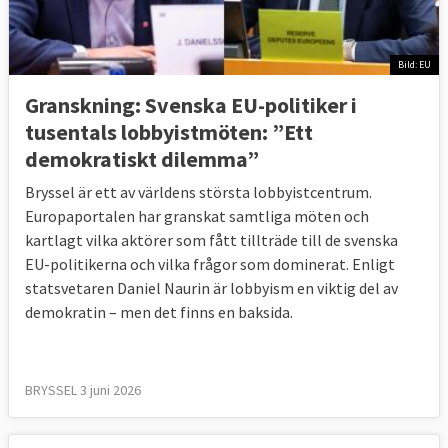
forskningsnätverk, att frivilligorganisationer
och representanter för civilsamhället ofta är
Bild: EU
mer framgångsrika lobbyister än
företagsrepresentanter.
Granskning: Svenska EU-politiker i
tusentals lobbyistmöten: ”Ett
Andra studier har visat att obalansen mellan
demokratiskt dilemma”
kommersiella och ideella krafter är olika
Bryssel är ett av världens största lobbyistcentrum.
inom olika intresseområden. Tydligast är
Europaportalen har granskat samtliga möten och
den inom finanssektorn. Enligt rapporten
kartlagt vilka aktörer som fått tillträde till de svenska
”The fire of the financial lobby”
spenderar
EU-politikerna och vilka frågor som dominerat. Enligt
finansindustrin över 120 miljoner euro per år
statsvetaren Daniel Naurin är lobbyism en viktig del av
på lobbying i Bryssel och anställer fler än 1
demokratin – men det finns en baksida.
700 lobbyister. Det är mer än fem gånger
mer än det som fackföreningar och
civilsamhällets organisationer lägger på att
BRYSSEL 3 juni 2026
lobba i finansfrågor inom EU.