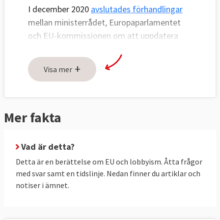
I december 2020
avslutades förhandlingar
mellan ministerrådet, Europaparlamentet
och EU-kommissionen om att uppdatera
EU:s öppenhetsregister för lobbyister.
Närmast ska uppgörelsen godkännas.
+
Visa mer
PROBLEMET – Vad ska lösas?
EU:s öppenhetsregister
är i dag frivilligt för
Mer fakta
lobbyister att anmäla sig till. Många
mäktiga intressen som man vet lobbar
gentemot EU finns inte listade där.
Vad är detta?
Registret listar bara organisationer och
Detta är en berättelse om EU och lobbyism. Åtta frågor
företag som lobbar gentemot
med svar samt en tidslinje. Nedan finner du artiklar och
Europaparlamantet och EU-kommissionen,
notiser i ämnet.
inte ministerrådet.
Bland frivilligorganisationer som arbetar för