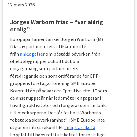
5. Vad anser Europaparlamentet om
12 mars 2026
förslaget till nya regler om lobbyism?
Jörgen Warborn friad – “var aldrig
Att bara parlamentariker med mest
orolig”
inflytande över lagstiftning ska uppge sina
Europaparlamentariker Jörgen Warborn (M)
kontakter med lobbyister.
frias av parlamentets etikkommitté
Parlamentet har 2019 infört regler som
från
anklagelser
om påstådd påverkan från
oljelobbygrupper och sitt dubbla
kräver att de parlamentariker som är mest
engagemang som parlamentets
involverade i framtagandet av nya regler ska
föredragande och som ordförande för EPP-
offentliggöra sina kontakter med lobbyister.
gruppens företagarförening SME Europe.
Kommittén påpekar den “positiva effekt” som
I övrigt har parlamentets position hittills
de anser uppstår när ledamöter engagerar i
varit att det inte är möjligt att begränsa
frivilliga aktiviteter och fungerar som en länk
parlamentarikerna till att bara få träffa
till medborgarna. De slår fast att Warborns
representanter för intressen som finns
“obetalda sidoverksamhet” i SME Europe inte
listade i öppenhetsregistret eftersom det
utgör en intressekonflikt
enligt artikel 3
skulle strida mot parlamentarikernas
kopplat till hans roll i utskottet för rättsliga