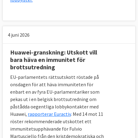
Det politiska systemet ges input från olika
håll – men resurserna är ojämt fördelade.
EU:s institutioner är beroende av att få
input från externa aktörer. I och med att
4 juni 2026
EU:s beslut rör vitt skilda ämnen som
kommer påverka olika i olika delar av
Huawei-granskning: Utskott vill
bara häva en immunitet för
Europa som Stockholm, Neapel eller en by
brottsutredning
på polska landsbygden vill EU:s institutioner
också ha input från dessa.
EU-parlamentets rättsutskott röstade på
onsdagen för att häva immuniteten för
Många förknippar ordet lobbyist med
enbart en av fyra EU-parlamentariker som
kostymklädda representanter för
pekas ut i en belgisk brottsutredning om
storföretag men även aktivister som är
påstådda oegentliga lobbykontakter med
organiserade för kvinnors rättigheter är
Huawei,
rapporterar Euractiv
. Med 14 mot 11
röster rekommenderade utskottet ett
lobbyister. Att ge olika samhällsgrupper
immunitetsupphävande för Fulvio
möjligheten att få tycka till om politiska
Martusciello från den kristdemokratiska och