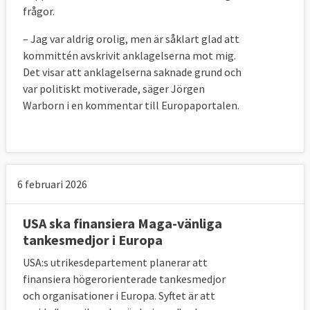
obundna mandat. Det vill säga att de som
frågor.
politiska representanter ska vara fria att få
– Jag var aldrig orolig, men är såklart glad att
träffa vem dem vill. Argumentet är också att
kommittén avskrivit anklagelserna mot mig.
det inte är demokratiskt att försvåra
Det visar att anklagelserna saknade grund och
tillgången till parlamentariker.
var politiskt motiverade, säger Jörgen
Warborn i en kommentar till Europaportalen.
6. Vad säger ministerrådet om förslaget
till nya regler om lobbyism?
Ministerrådet vill begränsa kravet på vilka
lobbyister och i vilket sammanhang som de
6 februari 2026
måste registrera sig.
USA ska finansiera Maga-vänliga
Rådet kom i december 2017 överens om sin
tankesmedjor i Europa
position till EU-kommissionens förslag om
USA:s utrikesdepartement planerar att
ett tvingande öppenhetsregister. Enligt det
finansiera högerorienterade tankesmedjor
är rådet villigt att gå med i
och organisationer i Europa. Syftet är att
öppenhetsregistret men anser att bara