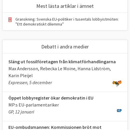
Mest lästa artiklar i ämnet
öppenhet och mot korruption finns dock
även ett missnöje med hur EU-
Granskning: Svenska EU-politiker i tusentals lobbyistmöten:
kommissionen offentliggör sina kontakter
”Ett demokratiskt dilemma”
med lobbyister.
FÖRSLAGET
Debatt i andra medier
EU-kommissionen vill att alla intressen som
Släng ut fossilföretagen från klimatförhandlingarna
lobbar mot alla EU-institutioner ska vara
Max Andersson, Rebecka Le Moine, Hanna Lidström,
listade i ett öppenhetsregister.
Karin Pleijel
Expressen, 5 december
EU-kommissionen presenterade i
september 2016 ett lagförslag om ett
Öppet lobbyregister ökar demokratin i EU
obligatoriskt öppenhetsregister som ska
MP:s EU-parlamentariker
omfatta kommissionen, rådet och EU-
GP, 12 januari
parlamentet. Förslaget innebär att även EU-
parlamentet och rådet ska förbinda sig att
EU-ombudsmannen: Kommissionen bröt mot