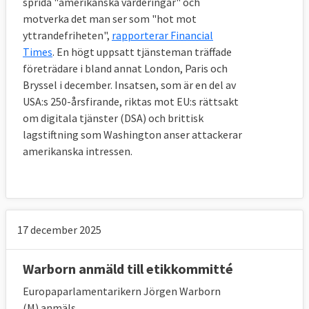
sprida "amerikanska värderingar" och
lobbyister som har möten med högre
motverka det man ser som "hot mot
tjänstemän vid rådets generalsekretariat
yttrandefriheten",
rapporterar Financial
ska behöva registrera sig där.
Times
. En högt uppsatt tjänsteman träffade
företrädare i bland annat London, Paris och
Enligt kommissionens förslag skulle även
Bryssel i december. Insatsen, som är en del av
det rådande och kommande
USA:s 250-årsfirande, riktas mot EU:s rättsakt
ordförandeskapet i rådet, samt
om digitala tjänster (DSA) och brittisk
lagstiftning som Washington anser attackerar
medlemsländernas ambassadörer i
amerikanska intressen.
COREPER omfattas av samma regel om att
alla lobbyister som träffar dem ska finnas i
öppenhetsregistret. Rådets inställning är att
enbart medlemsländerna som innehar
ordförandeskapet i rådet ska
uppmuntras
17 december 2025
att kräva registrering av de lobbyister som
har vissa sorters utbyten med landets EU-
Warborn anmäld till etikkommitté
ambassadörer.
Europaparlamentarikern Jörgen Warborn
(M) anmäls