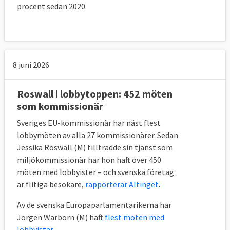
procent sedan 2020.
kommuner och landsting, SKL.
• Konsulter – professionella som kan hyras
in för att agera å andras intressen.
8 juni 2026
I ett försök att bidra till ökad balans mellan
de intressen som försöker påverka EU
Roswall i lobbytoppen: 452 möten
finansierar EU-kommissionen
som kommissionär
frivilligorganisationer på europeisk nivå.
Sveriges EU-kommissionär har näst flest
Enligt en rapport från EU-parlamentets
lobbymöten av alla 27 kommissionärer. Sedan
utskott för budgetkontroll spenderade EU-
Jessika Roswall (M) tillträdde sin tjänst som
kommissionen år 2015 1,2 miljarder euro på
miljökommissionär har hon haft över 450
stöd till frivilligorganisationer som lobbar
möten med lobbyister – och svenska företag
gentemot EU-institutionerna.
är flitiga besökare,
rapporterar Altinget
.
4. Vilka är fördelarna respektive
Av de svenska Europaparlamentarikerna har
nackdelarna med lobbyism?
Jörgen Warborn (M) haft
flest möten med
lobbyister.