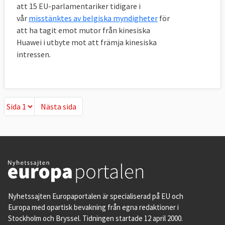
att 15 EU-parlamentariker tidigare i
korrespondens publiceras på nätet.
vår
misstänktes av belgiska myndigheter
för
Kommissionen är den enda av EU:s
att ha tagit emot mutor från kinesiska
Huawei i utbyte mot att främja kinesiska
institutioner som förbundit sig att bara
intressen.
möta lobbyister som är registrerade i EU:s
öppenhetsregister och den av
institutionerna som har störst öppenhet
enligt
en studie genomförd av Transparency
Nästa sida
Nästa sida
International
.
Antikorruptionsorganisationen är dock inte
nöjd med kommissionens ansträngningar.
De anser att inte bara kommissionärer,
deras högsta chefer och direktörerna för
generaldirektoraten borde vara tvungna att
Nyhetssajten Europaportalen är specialiserad på EU och
registrera sina lobbykontakter utan alla
Europa med opartisk bevakning från egna redaktioner i
anställda som är involverade i att ta fram
Stockholm och Bryssel. Tidningen startade 12 april 2000.