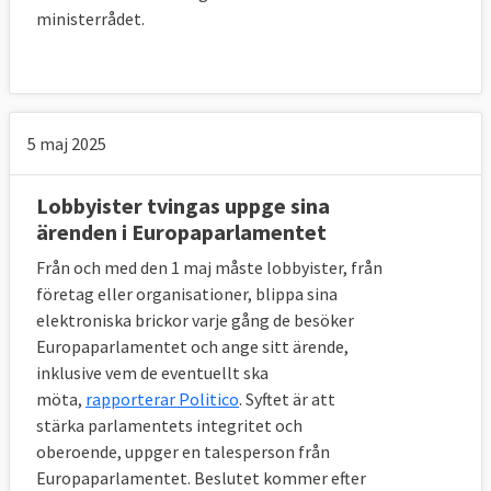
ministerrådet.
8. Hur går lobbyismen inom EU till?
Lobbyismen och regelverket kring den skiljer
sig mellan EU-kommissionen,
5 maj 2025
Europaparlamentet och ministerrådet.
EU-kommissionen
Lobbyister tvingas uppge sina
ärenden i Europaparlamentet
Det finns flera sätt som lobbyister kan
Från och med den 1 maj måste lobbyister, från
försöka påverka EU-kommissionen på. Ett
företag eller organisationer, blippa sina
är genom direktkontakt med
elektroniska brickor varje gång de besöker
kommissionärerna. Juncker-kommissionen,
Europaparlamentet och ange sitt ärende,
som tillträdde 2014, har infört att
inklusive vem de eventuellt ska
kommissionärerna och deras högsta chefer
möta,
rapporterar Politico
. Syftet är att
på nätet offentliggör alla möten de har med
stärka parlamentets integritet och
olika intressenter. Likaså direktörerna för
oberoende, uppger en talesperson från
Europaparlamentet. Beslutet kommer efter
generaldirektoraten. Även all deras