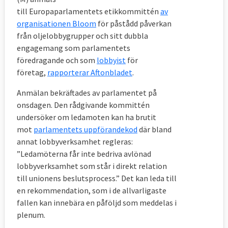
7. Vad är Sveriges uppfattning om nya
till Europaparlamentets etikkommittén
av
regler om lobbyism?
organisationen Bloom
för påstådd påverkan
från oljelobbygrupper och sitt dubbla
Sverige vill begränsa kravet på vilka
engagemang som parlamentets
lobbyister och i vilket sammanhang som de
föredragande och som
lobbyist
för
måste registrera sig.
företag,
rapporterar Aftonbladet
.
Sverige, det vill säga riksdagens EU-nämnd
Anmälan bekräftades av parlamentet på
och regeringen, tycker att det är bra att
onsdagen. Den rådgivande kommittén
kommissionen tagit initiativ för att öka
undersöker om ledamoten kan ha brutit
mot
parlamentets uppförandekod
där bland
insynen i EU:s kontakter med olika
annat lobbyverksamhet regleras: ​​
intressen. Men Sverige vill inte ha en regel
”Ledamöterna får inte bedriva avlönad
om att alla medlemsländers EU-
lobbyverksamhet som står i direkt relation
ambassadörer och andra representanter
till unionens beslutsprocess.” Det kan leda till
bara ska få träffa intressen listade i
en rekommendation, som i de allvarligaste
öppenhetsregistret. Enligt den svenska EU-
fallen kan innebära en påföljd som meddelas i
representationen i Bryssel är anledningen
plenum.
att ett sådant krav skulle innebära en högre