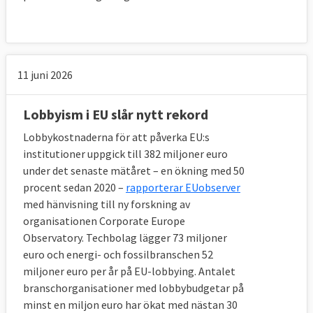
30 000 lobbyister som försöker påverka EU.
3. Vilka är lobbyisterna i Bryssel?
Lobbyisterna representerar alla möjliga olika
11 juni 2026
intressen.
Lobbyism i EU slår nytt rekord
Dessa kan delas upp i följande fyra
Lobbykostnaderna för att påverka EU:s
huvudgrupper:
institutioner uppgick till 382 miljoner euro
under det senaste mätåret – en ökning med 50
• Företag såsom H&M och Volvo och
procent sedan 2020 –
rapporterar EUobserver
branschorganisationer såsom Svenskt
med hänvisning till ny forskning av
Näringsliv eller BusinessEurope.
organisationen Corporate Europe
Observatory. Techbolag lägger 73 miljoner
• Icke-vinstdrivande organisationer som kan
euro och energi- och fossilbranschen 52
omfatta såväl frivilligorganisationer som
miljoner euro per år på EU-lobbying. Antalet
kyrkor eller fackförbund.
branschorganisationer med lobbybudgetar på
minst en miljon euro har ökat med nästan 30
• Offentliga aktörer såsom Sveriges