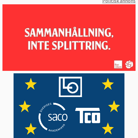
officiell definition av lobbyism
som lyder:
Politisk annons
“alla aktiviteter som utförs i syfte att
påverka formuleringen av lagar och
beslutsprocessen hos de europeiska
institutionerna”.
Lobbyismen inom EU regleras i
artikel 11.1–
11.4 i Europeiska unionens fördrag
.
2. Hur många lobbyister finns det i
Bryssel?
Kanske upp till 30 000 personer.
EU fattar beslut som rör över 500 miljoner
människors liv. I Bryssel finns därmed inte
bara EU:s institutioner utan också tusentals
organisationer och företag som vill påverka
besluten. Bryssel sägs vara andra staden i