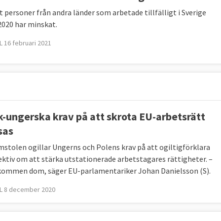
t personer från andra länder som arbetade tillfälligt i Sverige
2020 har minskat.
 16 februari 2021
k-ungerska krav på att skrota EU-arbetsrätt
sas
stolen ogillar Ungerns och Polens krav på att ogiltigförklara
rektiv om att stärka utstationerade arbetstagares rättigheter. –
kommen dom, säger EU-parlamentariker Johan Danielsson (S).
L 8 december 2020