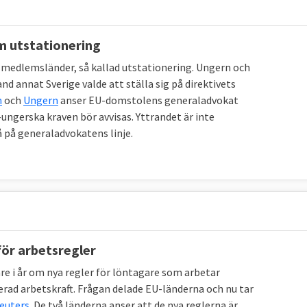
om utstationering
ra medlemsländer, så kallad utstationering. Ungern och
d annat Sverige valde att ställa sig på direktivets
n
och
Ungern
anser EU-domstolens generaladvokat
gerska kraven bör avvisas. Yttrandet är inte
 på generaladvokatens linje.
för arbetsregler
 i år om nya regler för löntagare som arbetar
nerad arbetskraft. Frågan delade EU-länderna och nu tar
euters
. De två länderna anser att de nya reglerna är