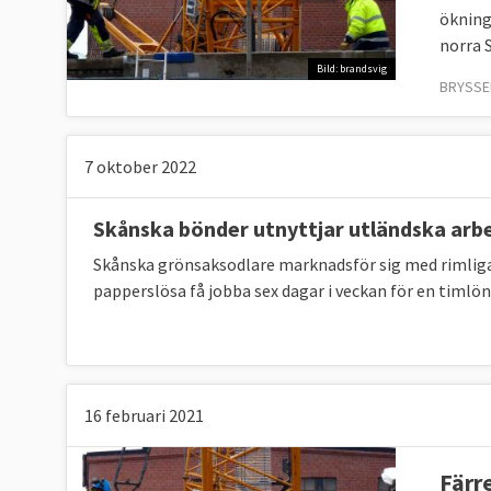
ökning
norra S
Bild: brandsvig
BRYSSEL
7 oktober 2022
Skånska bönder utnyttjar utländska arb
Skånska grönsaksodlare ­marknadsför sig med rimliga 
pappers­lösa få jobba sex ­dagar i veckan för en timlö
16 februari 2021
Färr