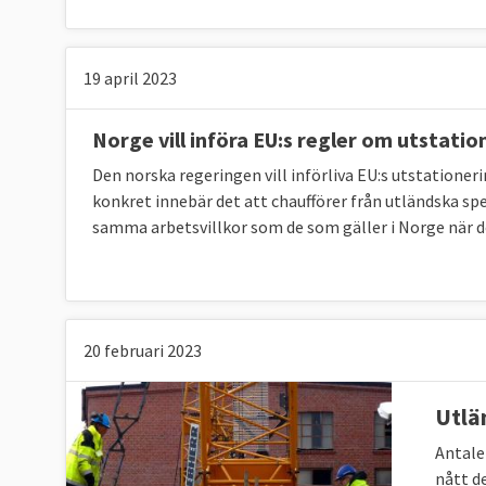
19 april 2023
Norge vill införa EU:s regler om utstatio
Den norska regeringen vill införliva EU:s utstationer
konkret innebär det att chaufförer från utländska sp
samma arbetsvillkor som de som gäller i Norge när de
20 februari 2023
Utlän
Antalet
nått d