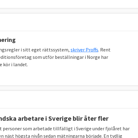
nering
ingsregler i sitt eget rättssystem,
skriver Proffs
. Rent
editionsföretag som utför beställningar i Norge har
 kör i landet.
dska arbetare i Sverige blir åter fler
 personer som arbetade tillfälligt i Sverige under fjolåret har
en näst högsta nivån sedan mätningarna började. En tydlig