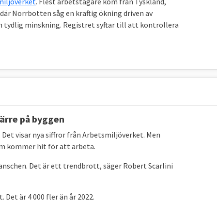
miljöverket
. Flest arbetstagare kom från Tyskland,
 där Norrbotten såg en kraftig ökning driven av
ydlig minskning. Registret syftar till att kontrollera
färre på byggen
 Det visar nya siffror från Arbetsmiljöverket. Men
om kommer hit för att arbeta.
nschen. Det är ett trendbrott, säger Robert Scarlini
. Det är 4 000 fler än år 2022.