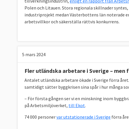
tillverkningsindustrin,
enligt en rapport från Arbets
Polen och Litauen. Stora regionala skillnader syntes,
industriprojekt medan Västerbottens län noterade en t
arbetsvillkor och säkerställa rättvis konkurrens.
5 mars 2024
Fler utländska arbetare i Sverige – men 
Antalet utländska arbetare ökade i Sverige förra året.
samtidigt sätter byggkrisen sina spår i hur många s
– För första gången ser vi en minskning inom byggbra
på Arbetsmiljöverket,
till Ekot
.
74 000 personer
var utstationerade i Sverige
förra året