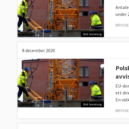
Antale
under 
BRYSSEL
Bild: brandsvig
8 december 2020
Pols
avvi
EU-dom
ett di
En väl
Bild: brandsvig
BRYSSE