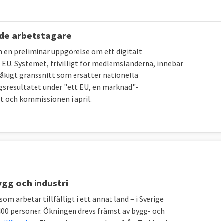
ade arbetstagare
 en preliminär uppgörelse om ett digitalt
EU. Systemet, frivilligt för medlemsländerna, innebär
kigt gränssnitt som ersätter nationella
ngsresultatet under "ett EU, en marknad"-
t och kommissionen i april.
gg och industri
m arbetar tillfälligt i ett annat land – i Sverige
400 personer. Ökningen drevs främst av bygg- och