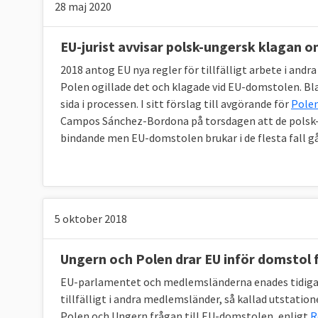
28 maj 2020
EU-jurist avvisar polsk-ungersk klagan 
2018 antog EU nya regler för tillfälligt arbete i and
Polen ogillade det och klagade vid EU-domstolen. Blan
sida i processen. I sitt förslag till avgörande för
Pole
Campos Sánchez-Bordona på torsdagen att de polsk-un
bindande men EU-domstolen brukar i de flesta fall gå
5 oktober 2018
Ungern och Polen drar EU inför domstol 
EU-parlamentet och medlemsländerna enades tidigare
tillfälligt i andra medlemsländer, så kallad utstatio
Polen och Ungern frågan till EU-domstolen, enligt
R