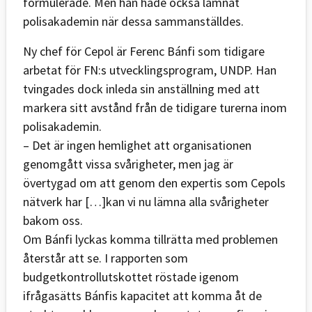
formulerade. Men han hade också lämnat
polisakademin när dessa sammanställdes.
Ny chef för Cepol är Ferenc Bánfi som tidigare
arbetat för FN:s utvecklingsprogram, UNDP. Han
tvingades dock inleda sin anställning med att
markera sitt avstånd från de tidigare turerna inom
polisakademin.
– Det är ingen hemlighet att organisationen
genomgått vissa svårigheter, men jag är
övertygad om att genom den expertis som Cepols
nätverk har […]kan vi nu lämna alla svårigheter
bakom oss.
Om Bánfi lyckas komma tillrätta med problemen
återstår att se. I rapporten som
budgetkontrollutskottet röstade igenom
ifrågasätts Bánfis kapacitet att komma åt de