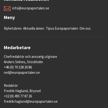
info@europaportalen.se
Meny
Nyhetsbrev
Aktuella ämen
Tipsa Europaportalen
Om oss
Medarbetare
Chefredaktör och ansvarig utgivare
Anders Selnes, Stockholm
+46 (0) 70 328 20 86
red@europaportalen.se
Redaktör
Fredrik Haglund, Bryssel
+32 (0) 493 77 87 26
fredrik.haglund@europaportalen.se