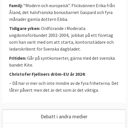
länder är med på, till exempel bankunionen
Familj:
“Modern och europeisk”. Flickvännen Erika från
(regler för hur krisande banker ska hjälpas
Åland, det halvfranska bonusbarnet Gaspard och fyra
eller monteras ned) och den finansiella
månader gamla dottern Ebba.
transaktionsskatten – båda samarbeten där
Tidigare yrken:
Ordförande i Moderata
Sverige hittills valt att stå utanför.
ungdomsförbundet 2002-2004, jobbat på ett företag
som han varit med om att starta, kontorsstädare och
ledarskribent för Svenska dagbladet.
Fritiden:
Går på syntkonserter, gärna med det svenska
Fem frågor
bandet Kite.
På hösten 2016 ställde Europaportalen fem
Christofer Fjellners
dröm-EU år 2024:
frågor till alla svenska EU-parlamentariker.
– Då har vi mer och inte mindre av de fyra friheterna. Det
Så här svarade Christofer Fjellner:
låter påvert men det är det som är det viktiga.
Läs mer
Debatt i andra medier