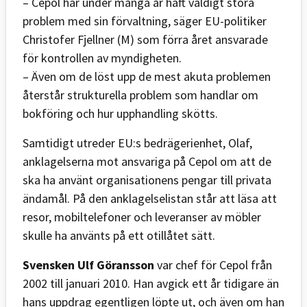
– Cepol har under många år haft väldigt stora
problem med sin förvaltning, säger EU-politiker
Christofer Fjellner (M) som förra året ansvarade
för kontrollen av myndigheten.
– Även om de löst upp de mest akuta problemen
återstår strukturella problem som handlar om
bokföring och hur upphandling skötts.
Samtidigt utreder EU:s bedrägerienhet, Olaf,
anklagelserna mot ansvariga på Cepol om att de
ska ha använt organisationens pengar till privata
ändamål. På den anklagelselistan står att läsa att
resor, mobiltelefoner och leveranser av möbler
skulle ha använts på ett otillåtet sätt.
Svensken Ulf Göransson
var chef för Cepol från
2002 till januari 2010. Han avgick ett år tidigare än
hans uppdrag egentligen löpte ut, och även om han