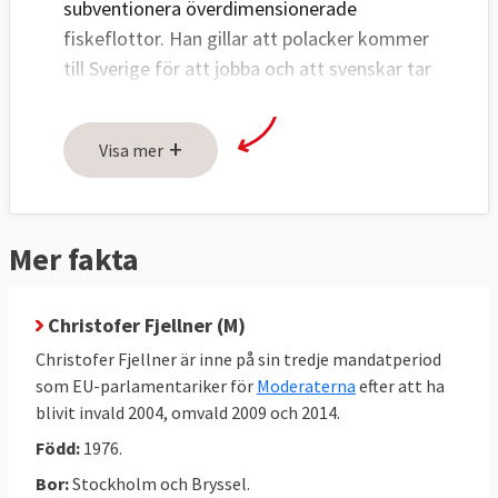
subventionera överdimensionerade
fiskeflottor. Han gillar att polacker kommer
till Sverige för att jobba och att svenskar tar
lågprisflyget runt om i Europa men han
ogillar EU:s betalda kulturutbyten.
+
Visa mer
Riv marknadshindren, montera ner EU:s inre
gränser och låt företagen konkurrera fritt.
Så ser Fjellners EU-vision ut.
Mer fakta
– Jag är genuint orolig för de fyra
friheterna. Om vi fortsätter så här tror jag
Christofer Fjellner (M)
att fri rörlighet av kapital är borta inom fem
Christofer Fjellner är inne på sin tredje mandatperiod
år,
sade han
i valrörelsen 2014.
som EU-parlamentariker för
Moderaterna
efter att ha
blivit invald 2004, omvald 2009 och 2014.
Christofer Fjellner syftade på de olika
Född:
1976.
ekonomiska samarbeten som klubbats i
kölvattnet av eurokrisen som inte alla EU-
Bor:
Stockholm och Bryssel.