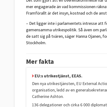
Det som gjort att en överenskommelse har drö
mer engagerade än vad kommissionen räknat me
Framförallt är det insyn, kostnad och de anst
– Det ligger inte i parlamentets intresse att f
gemensamma utrikespolitik. Så även om parlam
de satt sig på tvären, säger Hanna Ojanen, for
Stockholm.
Mer fakta
EU:s utrikestjänst, EEAS.
Den nya utrikestjänsten, EU External Actio
organisation, ledd av en generalsekreterar
Catherine Ashton.
136 delegationer och cirka 6 000 diploma