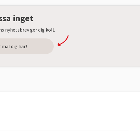
ssa inget
s nyhetsbrev ger dig koll.
nmäl dig här!