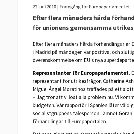
22 juni 2010
| Framgång för Europaparlamentet
Efter flera månaders hårda förhan
för unionens gemensamma utrikesp
Efter flera månaders hårda förhandlingar är 
i Madrid på måndagen var positiva, och slut
överenskommelse om EU:s nya superdeparte
Representanter för Europaparlamentet
, 
representant för utrikesfrågor, Catherine As
Miguel Ángel Moratinos träffades på ett slot
– Jag tror att vi löst alla problem nu. Vi kom
budgeten. Vår rapportör i Spanien låter väldi
socialistgruppens talesperson i ämnet Göran
förhandlingar till Europaportalen.