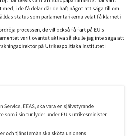
jt har delvis varit att Europaparlamentet har varit
d, i de få delar där de haft något att säga till om.
älldas status som parlamentarikerna velat få klarhet i.
ördröja processen, de vill också få fart på EU:s
entet varit oväntat aktiva så skulle jag inte säga att
skningsdirektör på Utrikespolitiska Institutet i
n Service, EEAS, ska vara en självstyrande
e som i sin tur lyder under EU:s utrikesminister
ter och tjänstemän ska sköta unionens