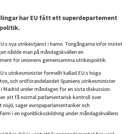
dlingar har EU fått ett superdepartement
olitik.
EU:s nya utrikestjänst i hamn. Tongångarna inför mötet
ligen nådde man på måndagskvällen en
ment för unionens gemensamma utrikespolitik.
EU:s utrikesminister formellt kallad EU:s höga
hton, och ordförandelandet Spaniens utrikesminister
t i Madrid under måndagen för en sista diskussion.
mer att få normal parlamentarisk kontroll över
gt nöjd, säger europaparlamentariker och
 Färm i en ögonblicksskildring under måndagskvällens