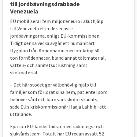
till jordbävningsdrabbade
Venezuela
EU mobiliserar fem miljoner euro i akuthjälp
till Venezuela efter de senaste
jordbävningarna, enligt EU-kommissionen.
Tidigt denna vecka avgår ett humanitärt
flygplan från Köpenhamn med omkring 50
ton förnödenheter, bland annat tältmaterial,
vatten- och sanitetsutrustning samt
skolmaterial.
– Det här stödet ger välbehövlig hjälp till
familjer som förlorat sina hem, patienter som
behöver vård och barn vars skolor skadats,
sade EU:s kriskommissionär Hadja Lahbib i ett
uttalande.
Fjorton EU-länder bidrar med räddnings- och
sjukvårdsteam. Totalt har EU redan avsatt 52