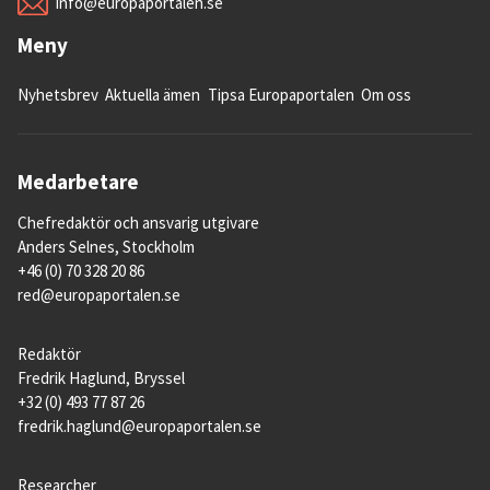
info@europaportalen.se
Meny
Nyhetsbrev
Aktuella ämen
Tipsa Europaportalen
Om oss
Medarbetare
Chefredaktör och ansvarig utgivare
Anders Selnes, Stockholm
+46 (0) 70 328 20 86
red@europaportalen.se
Redaktör
Fredrik Haglund, Bryssel
+32 (0) 493 77 87 26
fredrik.haglund@europaportalen.se
Researcher