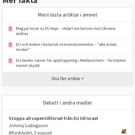
Mer fakta
Mest lästa artiklar i ämnet
Magyar lovar ny EU-linje – oklart om kursen mot Ukraina
ändras
EU och Indien i historisk överenskommelse – "alla avtals
moder"
EU-länder varnar för upptrappning i Mellanöstern – förstärker
marint skydd
Visa fler artiklar +
Debatt i andra medier
Stoppa all vapentillförsel från EU till Israel
Johnny Ludvigsson
Aftonbladet, 5 augusti