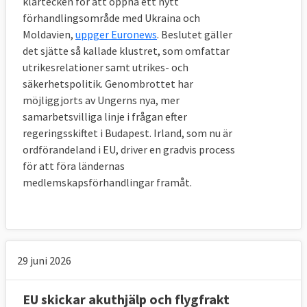
klartecken för att öppna ett nytt
förhandlingsområde med Ukraina och
Moldavien,
uppger Euronews
. Beslutet gäller
det sjätte så kallade klustret, som omfattar
utrikesrelationer samt utrikes- och
säkerhetspolitik. Genombrottet har
möjliggjorts av Ungerns nya, mer
samarbetsvilliga linje i frågan efter
regeringsskiftet i Budapest. Irland, som nu är
ordförandeland i EU, driver en gradvis process
för att föra ländernas
medlemskapsförhandlingar framåt.
29 juni 2026
EU skickar akuthjälp och flygfrakt