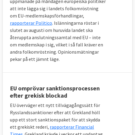
uppmanade på måndagen europeiska politiker
att inte lägga sig i landets folkomröstning
om EU-medlemskapsförhandlingar,
rapporterar Politico
. Islänningarna röstar i
slutet av augusti om huruvida landet ska
återuppta anslutningssamtal med EU – inte
om medlemskap i sig, vilket i så fall kräver en
andra folkomröstning. Opinionsmätningar
pekar på ett jämnt läge.
EU omprövar sanktionsprocessen
efter grekisk blockad
EU överväger ett nytt tillvägagångssätt för
Rysslandssanktioner efter att Grekland höll
upp ett stort sanktionspaket för att skydda
ett grekiskt rederi,
rapporterar Financial
Times
. Grekland krävde i veckor ett undantag