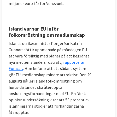
miljoner euro i år för Venezuela.
Island varnar EU inför
folkomröstning om medlemskap
Islands utrikesminister Þorgerður Katrín
Gunnarsdóttir uppmanade på måndagen EU
att vara försiktig med planer på att begränsa
nya medlemsländers rösträtt,
rapporterar
Euractiv
. Hon befarar att ett sådant system
gör EU-medlemskap mindre attraktivt. Den 29
augusti håller Island folkomröstning om
huruvida landet ska återuppta
anslutningsförhandlingar med EU. En färsk
opinionsundersökning visar att 53 procent av
islänningarna stödjer att förhandlingarna
återupptas.