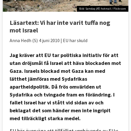
Bild: Samdaq (AT) hotmail / Flickr.com
Läsartext:
Vi har inte varit tuffa nog
mot Israel
Anna Hedh (S)
4 juni 2010
| EU har skuld
Jag kräver att EU tar politiska initiativ för att
utan dröjsmål få Israel att häva blockaden mot
Gaza. Israels blockad mot Gaza kan med
lätthet jämföras med Sydafrikas
apartheidpolitik. Då frös omvärlden ut
Sydafrika och tvingade fram en förändring. I
fallet Israel har vi stått vid sidan av och
beklagat det som händer men inte ingripit
med tillräckligt starka medel.
EU bör överväga ett tillfälligt upphävande av EU:s