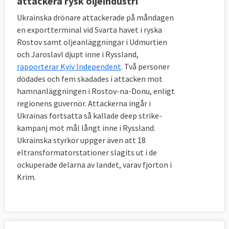
attackera rysk oljeindustri
Ukrainska drönare attackerade på måndagen
en exportterminal vid Svarta havet i ryska
Rostov samt oljeanläggningar i Udmurtien
och Jaroslavl djupt inne i Ryssland,
rapporterar Kyiv Independent
. Två personer
dödades och fem skadades i attacken mot
hamnanläggningen i Rostov-na-Donu, enligt
Läs mer
regionens guvernör. Attackerna ingår i
Ukrainas fortsatta så kallade deep strike-
kampanj mot mål långt inne i Ryssland.
Ukrainska styrkor uppger även att 18
eltransformatorstationer slagits ut i de
ockuperade delarna av landet, varav fjorton i
Krim.