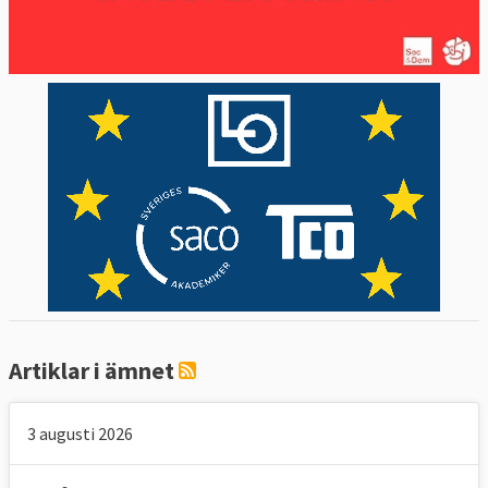
I dag kommer över 50 procent av EU:s
energiförsörjning från länder utanför
unionen. En viktig partner i energiimporten
är Ryssland. Vid en eventuell energikris har
EU-länderna ett begränsat beredskapslager
av olja.
Artiklar i ämnet
3 augusti 2026