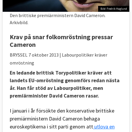
Bild: Fredrik Haglund
Den brittiske premiärministern David Cameron.
Arkivbild.
Krav på snar folkomröstning pressar
Cameron
BRYSSEL
7 oktober 2013
| Labourpolitiker kräver
omröstning
En ledande brittisk Torypolitiker kräver att
landets EU-omröstning genomförs redan nästa
år. Han får stöd av Labourpolitiker, men
premiärminister David Cameron rasar.
I januari i år försökte den konservative brittiske
premiärministern David Cameron behaga
euroskeptikerna i sitt parti genom att
utlova en