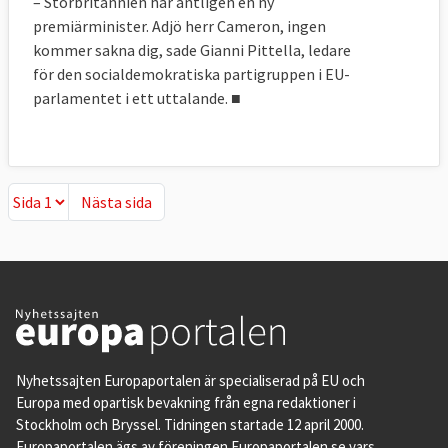
– Storbritannien har äntligen en ny
premiärminister. Adjö herr Cameron, ingen
kommer sakna dig, sade Gianni Pittella, ledare
för den socialdemokratiska partigruppen i EU-
parlamentet i ett uttalande. ■
Nästa sida
Nästa sida
Nyhetssajten Europaportalen är specialiserad på EU och
Europa med opartisk bevakning från egna redaktioner i
Stockholm och Bryssel. Tidningen startade 12 april 2000.
Europaportalen ägs av föreningen Europaportalen.se vars