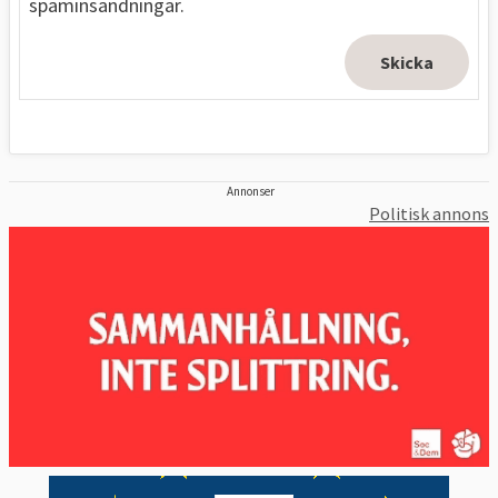
spaminsändningar.
Annonser
Politisk annons