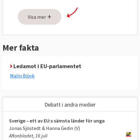
rika
EU ska förändras – inte klimatet
+
Visa mer
Mänskliga rättigheter och solidaritet –
inte taggtråd och rasism
Vänstern försvarar kvinnors rättigheter
Mer fakta
Schyssta arbetsvillkor – inte
lönedumpning
Ett demokratiskt Europa – inte styrt av
Ledamot i EU-parlamentet
lobbyister
Malin Björk
Läs mer
Debatt i andra medier
Sverige – ett av EU:s sämsta länder för unga
Jonas Sjöstedt & Hanna Gedin (V)
Aftonbladet, 16 juli