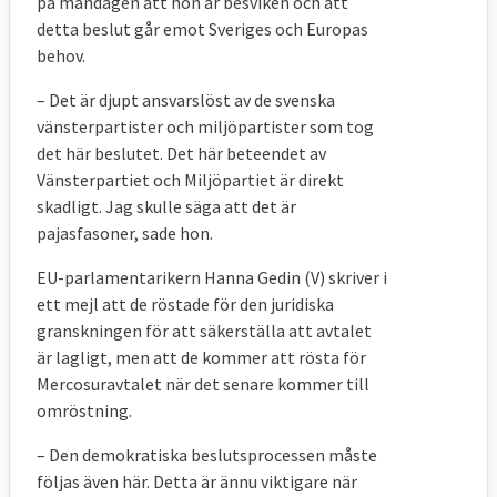
på måndagen att hon är besviken och att
detta beslut går emot Sveriges och Europas
behov.
– Det är djupt ansvarslöst av de svenska
vänsterpartister och miljöpartister som tog
det här beslutet. Det här beteendet av
Vänsterpartiet och Miljöpartiet är direkt
skadligt. Jag skulle säga att det är
pajasfasoner, sade hon.
EU-parlamentarikern Hanna Gedin (V) skriver i
ett mejl att de röstade för den juridiska
granskningen för att säkerställa att avtalet
är lagligt, men att de kommer att rösta för
Mercosuravtalet när det senare kommer till
omröstning.
– Den demokratiska beslutsprocessen måste
följas även här. Detta är ännu viktigare när