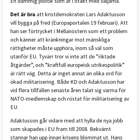
En dammig politik som är i otakt med väljarna.
Det är bra
att kristdemokraten Lars Adaktusson
vill bygga på fred (Europaportalen 19 februari). Att
han ser förtrycket i Mellanöstern som ett problem
och känner att kränkningar mot mänskliga
rättigheter måste upphöra, inom så väl som
utanför EU. Tyvärr tror vi inte att de ”riktade
åtgärder”, och ”kraftfull europeisk utrikespolitik”
är rätt väg. Detta är inget annat än olika ord för
ökad militarisering. Både KD och Adaktusson har
vid flera tillfällen senaste åren talat sig varma för
NATO-medlemskap och röstat för militarisering av
EU.
Adaktusson går vidare med att hylla de nya jobb
som skapades i EU fram till 2008. Bekvämt
stannar han upp innan krisens blommat ut. Hans