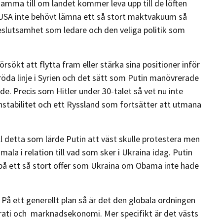
ksamma till om landet kommer leva upp till de löften
 USA inte behövt lämna ett så stort maktvakuum så
slutsamhet som ledare och den veliga politik som
rsökt att flytta fram eller stärka sina positioner inför
da linje i Syrien och det sätt som Putin manövrerade
e. Precis som Hitler under 30-talet så vet nu inte
 instabilitet och ett Ryssland som fortsätter att utmana
l detta som lärde Putin att väst skulle protestera men
la i relation till vad som sker i Ukraina idag. Putin
 på ett så stort offer som Ukraina om Obama inte hade
På ett generellt plan så är det den globala ordningen
rati och marknadsekonomi. Mer specifikt är det västs