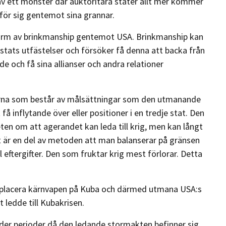
av ett mönster där auktoritära stater allt mer kommer
för sig gentemot sina grannar.
orm av brinkmanship gentemot USA. Brinkmanship kan
stats utfästelser och försöker få denna att backa från
e och få sina allianser och andra relationer
ärna som består av målsättningar som den utmanande
få inflytande över eller positioner i en tredje stat. Den
ten om att agerandet kan leda till krig, men kan långt
Det är en del av metoden att man balanserar på gränsen
l eftergifter. Den som fruktar krig mest förlorar. Detta
t placera kärnvapen på Kuba och därmed utmana USA:s
t ledde till Kubakrisen.
er perioder då den ledande stormakten befinner sig