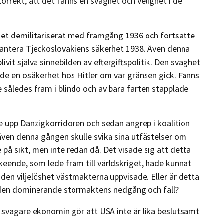
orrekt, att det fanns en svaghet och velighet i de
det demilitariserat med framgång 1936 och fortsatte
antera Tjeckoslovakiens säkerhet 1938. Även denna
it själva sinnebilden av eftergiftspolitik. Den svaghet
de en osäkerhet hos Hitler om var gränsen gick. Fanns
således fram i blindo och av bara farten stapplade
ge upp Danzigkorridoren och sedan angrep i koalition
ven denna gången skulle svika sina utfästelser om
e på sikt, men inte redan då. Det visade sig att detta
keende, som lede fram till världskriget, hade kunnat
den viljelöshet västmakterna uppvisade. Eller är detta
den dominerande stormaktens nedgång och fall?
 svagare ekonomin gör att USA inte är lika beslutsamt