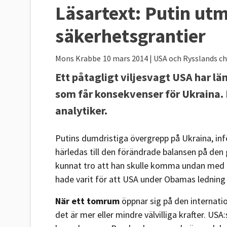
Läsartext:
Putin utm
säkerhetsgrantier
Mons Krabbe
10 mars 2014
| USA och Rysslands c
Ett påtagligt viljesvagt USA har lä
som får konsekvenser för Ukraina. 
analytiker.
Putins dumdristiga övergrepp på Ukraina, infö
härledas till den förändrade balansen på den g
kunnat tro att han skulle komma undan med
hade varit för att USA under Obamas ledning 
När ett tomrum
öppnar sig på den internatio
det är mer eller mindre välvilliga krafter. US