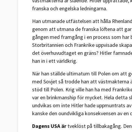
västmakterna är slående. Hitler uppfattade, k
franska och engelska ledningarna.
Han utmanade utfästelsen att hålla Rhenlan
genom att utmana de franska löftena att gar
gången med framgång i en process som har bliv
Storbritannien och Frankrike uppvisade skapa
det överhuvudtaget en gräns? Hitler famnade 
han in i ett världkrig.
När han ställde ultimatum till Polen om att 
med Sovjet så trodde han att västmakterna ä
stöd till Polen. Krig ville han ha med Frankrik
var en brinkmanship för mycket. Hela detta s
undvikas om inte Hitler hade uppmuntrats av 
kanske den oundvikliga konsekvensen av en 
Dagens USA är
tveklöst på tillbakagång. Den