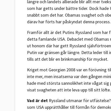
längre och landets allierade blir allt mer tve
som har getts under bättre tider. Dock hade
snabbt som det har. Obamas svaghet och obe
därav har förts har påskyndat denna process.
Framför allt är det Putins Ryssland som har fö
detta famlande USA. Debaclet med Obamas rö
ut honom där har gett Ryssland självförtroend
Putin var gränsen går längre. Detta leder till
tills att det blir en brinkmanship för mycket.
Kriget mot Georgien 2008 var en förövning til
inte mer, men insatserna var den gången minima
hade med största sannolikhet inte vågat sig
visat svagheten att inte leva upp till sitt löfte.
Vad är det
Ryssland utmanar för utfästelse? 
som USA upprätthåller till förmån för demok