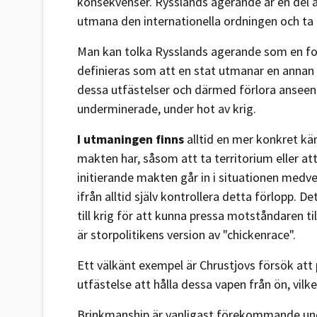
konsekvenser. Rysslands agerande är en del 
utmana den internationella ordningen och ta 
Man kan tolka Rysslands agerande som en f
definieras som att en stat utmanar en annan 
dessa utfästelser och därmed förlora anseend
underminerade, under hot av krig.
I utmaningen finns
alltid en mer konkret k
makten har, såsom att ta territorium eller att 
initierande makten går in i situationen medve
ifrån alltid själv kontrollera detta förlopp. 
till krig för att kunna pressa motståndaren til
är storpolitikens version av "chickenrace".
Ett välkänt exempel är Chrustjovs försök at
utfästelse att hålla dessa vapen från ön, vilke
Brinkmanship är vanligast förekommande und