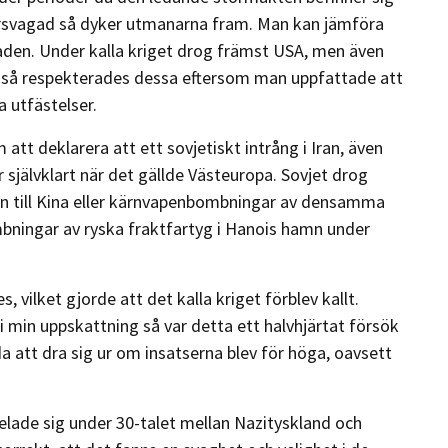
rsvagad så dyker utmanarna fram. Man kan jämföra
lnaden. Under kalla kriget drog främst USA, men även
ett så respekterades dessa eftersom man uppfattade att
a utfästelser.
att deklarera att ett sovjetiskt intrång i Iran, även
ar självklart när det gällde Västeuropa. Sovjet drog
nsen till Kina eller kärnvapenbombningar av densamma
mbningar av ryska fraktfartyg i Hanois hamn under
vilket gjorde att det kalla kriget förblev kallt.
min uppskattning så var detta ett halvhjärtat försök
a att dra sig ur om insatserna blev för höga, oavsett
lade sig under 30-talet mellan Nazityskland och