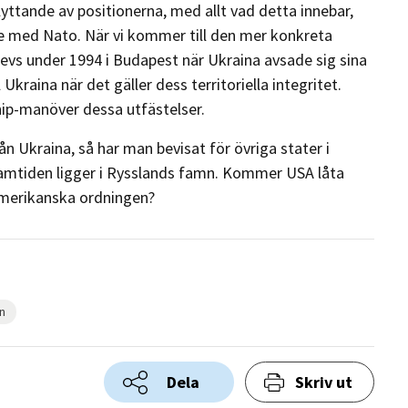
ttande av positionerna, med allt vad detta innebar,
med Nato. När vi kommer till den mer konkreta
vs under 1994 i Budapest när Ukraina avsade sig sina
kraina när det gäller dess territoriella integritet.
hip-manöver dessa utfästelser.
n Ukraina, så har man bevisat för övriga stater i
framtiden ligger i Rysslands famn. Kommer USA låta
amerikanska ordningen?
n
Dela
Skriv ut