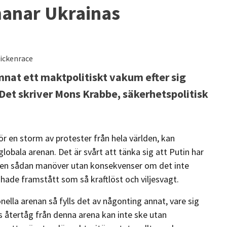
anar Ukrainas
hickenrace
mnat ett maktpolitiskt vakum efter sig
Det skriver Mons Krabbe, säkerhetspolitisk
r en storm av protester från hela världen, kan
lobala arenan. Det är svårt att tänka sig att Putin har
 en sådan manöver utan konsekvenser om det inte
hade framstått som så kraftlöst och viljesvagt.
nella arenan så fylls det av någonting annat, vare sig
A:s återtåg från denna arena kan inte ske utan