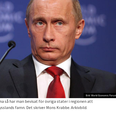
Bild: World Economic Foru
a så har man bevisat för övriga stater i regionen att
Rysslands famn. Det skriver Mons Krabbe. Arkivbild.