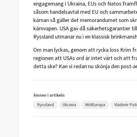
engagemang i Ukraina, EUs och Natos framfly
såsom handelsavtal med EU och sammarbete 
kärnan så gäller det memorandumet som skre
kärnvapen. USA gav då säkerhetsgarantier till U
Ryssland utmanar nu i en klassisk brinkmans
Om man lyckas, genom att rycka loss Krim frå
regionen att USAs ord är intet värt och att 
detta ske? Kan vi redan nu skönja den post-
Ämnen i artikeln
Ryssland
Ukraina
MittEuropa
Vladimir Puti