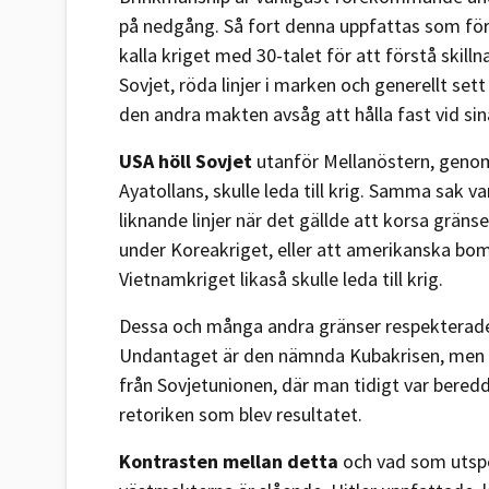
på nedgång. Så fort denna uppfattas som fö
kalla kriget med 30-talet för att förstå skil
Sovjet, röda linjer i marken och generellt s
den andra makten avsåg att hålla fast vid sin
USA höll Sovjet
utanför Mellanöstern, genom 
Ayatollans, skulle leda till krig. Samma sak v
liknande linjer när det gällde att korsa grä
under Koreakriget, eller att amerikanska bo
Vietnamkriget likaså skulle leda till krig.
Dessa och många andra gränser respekterades, 
Undantaget är den nämnda Kubakrisen, men i 
från Sovjetunionen, där man tidigt var beredd
retoriken som blev resultatet.
Kontrasten mellan detta
och vad som utspe