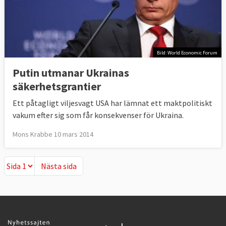
Bild: World Economic Forum
Putin utmanar Ukrainas
säkerhetsgrantier
Ett påtagligt viljesvagt USA har lämnat ett maktpolitiskt
vakum efter sig som får konsekvenser för Ukraina.
Mons Krabbe 10 mars 2014
Nästa sida
Nästa sida