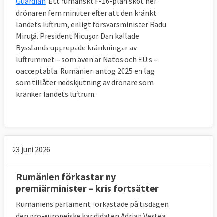
Guardian
. Ett rumänskt F-16-plan sköt ner
drönaren fem minuter efter att den kränkt
landets luftrum, enligt försvarsminister Radu
Miruță. President Nicușor Dan kallade
Rysslands upprepade kränkningar av
luftrummet – som även är Natos och EU:s –
oacceptabla. Rumänien antog 2025 en lag
som tillåter nedskjutning av drönare som
kränker landets luftrum.
23 juni 2026
Rumänien förkastar ny
premiärminister – kris fortsätter
Rumäniens parlament förkastade på tisdagen
den pro-europeiske kandidaten Adrian Vestea