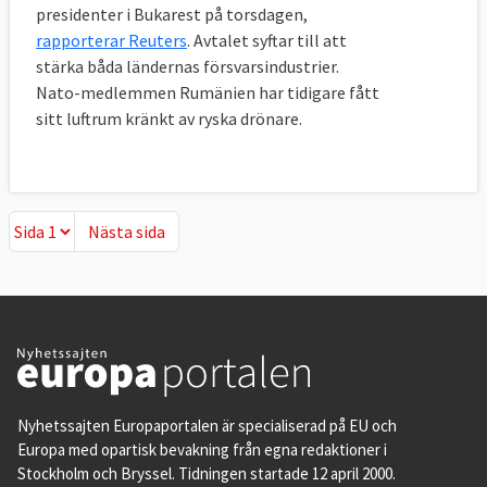
presidenter i Bukarest på torsdagen,
rapporterar Reuters
. Avtalet syftar till att
stärka båda ländernas försvarsindustrier.
Nato-medlemmen Rumänien har tidigare fått
sitt luftrum kränkt av ryska drönare.
Nästa sida
Nästa sida
Nyhetssajten Europaportalen är specialiserad på EU och
Europa med opartisk bevakning från egna redaktioner i
Stockholm och Bryssel. Tidningen startade 12 april 2000.