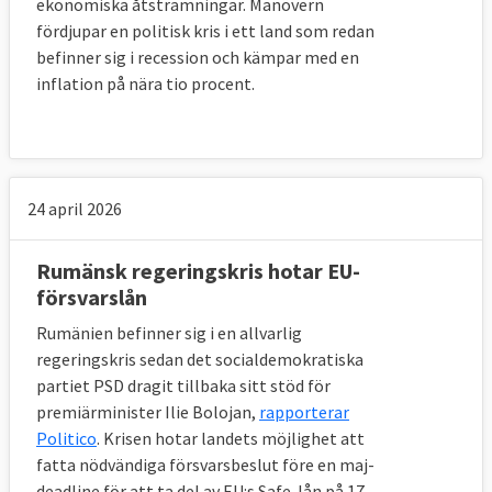
ekonomiska åtstramningar. Manövern
fördjupar en politisk kris i ett land som redan
befinner sig i recession och kämpar med en
inflation på nära tio procent.
24 april 2026
Rumänsk regeringskris hotar EU-
försvarslån
Rumänien befinner sig i en allvarlig
regeringskris sedan det socialdemokratiska
partiet PSD dragit tillbaka sitt stöd för
premiärminister Ilie Bolojan,
rapporterar
Politico
. Krisen hotar landets möjlighet att
fatta nödvändiga försvarsbeslut före en maj-
deadline för att ta del av EU:s Safe-lån på 17