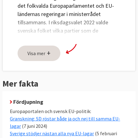
det folkvalda Europaparlamentet och EU-
ländernas regeringar i ministerrådet
tillsammans. I riksdagsvalet 2022 valde
svenska folket vilka partier som de
kommande fyra åren ska styra svensk EU-
politik i ministerrådet. Ordningen är att
+
Visa mer
riksdagens EU-nämnd bestämmer EU-
politiken och regeringen förhandlar i rådet.
Riksdagen bestämmer inte hur de svenska
ledamöter ska rösta i Europaparlamentet.
Mer fakta
I en stor kartläggning av Europaportalen
Fördjupning
visar att det råder en relativt stor politisk
Europaportalen och svensk EU-politik:
enighet i EU-frågor hos en majoritet
Granskning: SD röstar både ja och nej till samma EU-
av
riksdagspartierna i Sverige
. Under
lagar
(7 juni 2024)
regeringen Kristerssons första år var sex
Sverige stödjer nästan alla nya EU-lagar
(5 februari