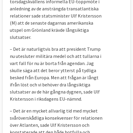
torsdagskvällens informella EU-toppmöte i
anledning av de ansträngda transatlantiska
relationer sade statsminister Ulf Kristersson
(M) att de senaste dagarnas amerikanska
utspel om Grönland krävde långsiktiga
slutsatser.
– Det är naturligtvis bra att president Trump
nu utesluter militära medel och att tullarna i
vart fall för nu är borta från agendan. Jag
skulle säga att det beror ytterst på tydliga
besked från Europa. Men att frågan är långt
ifrån löst och vi behöver dra långsiktiga
slutsatser av de här gångna dygnen, sade Ulf
Kristersson i riksdagens EU-nämnd.
– Det är en mycket allvarlig tid med mycket
svåröverskådliga konsekvenser för relationen
över Atlanten, sade Ulf Kristersson och
konstaterade att den både hotfulla och