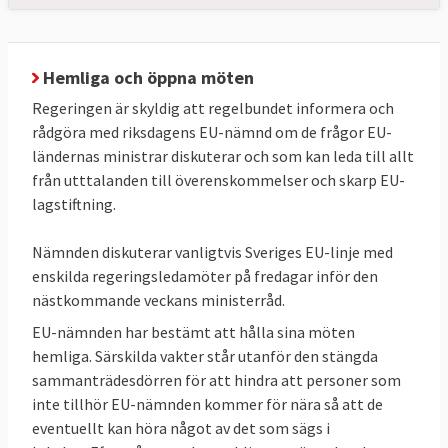
Hemliga och öppna möten
Regeringen är skyldig att regelbundet informera och
rådgöra med riksdagens EU-nämnd om de frågor EU-
ländernas ministrar diskuterar och som kan leda till allt
från utttalanden till överenskommelser och skarp EU-
lagstiftning.
Nämnden diskuterar vanligtvis Sveriges EU-linje med
enskilda regeringsledamöter på fredagar inför den
nästkommande veckans ministerråd.
Om enigheten är relativt stor i EU-nämnden
EU-nämnden har bestämt att hålla sina möten
är det inget mot den höga grad av enighet
hemliga. Särskilda vakter står utanför den stängda
som råder mellan medlemsländerna när nya
sammanträdesdörren för att hindra att personer som
EU-lagar beslutas.
Som regel är alla överens
inte tillhör EU-nämnden kommer för nära så att de
utom i några färre fall. Notera att Ungern,
eventuellt kan höra något av det som sägs i
som är EU-landet som flest gånger röstar