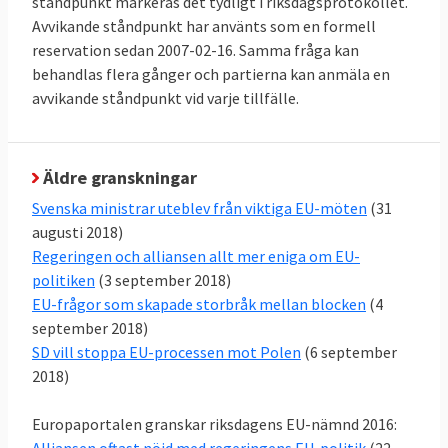
ståndpunkt markeras det tydligt i riksdagsprotokollet.
Avvikande ståndpunkt har använts som en formell
reservation sedan 2007-02-16. Samma fråga kan
behandlas flera gånger och partierna kan anmäla en
avvikande ståndpunkt vid varje tillfälle.
Äldre granskningar
Svenska ministrar uteblev från viktiga EU-möten
(31
augusti 2018)
Regeringen och alliansen allt mer eniga om EU-
politiken
(3 september 2018)
EU-frågor som skapade storbråk mellan blocken
(4
september 2018)
SD vill stoppa EU-processen mot Polen
(6 september
2018)
Europaportalen granskar riksdagens EU-nämnd 2016:
Alliansen oftast nöjd med regeringens EU-politik
(22