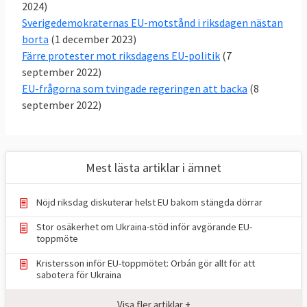
partier S, M,C,KD,MP och L helt överens i 72
2024)
procent av samtliga 286 EU-frågor, stora
Sverigedemokraternas EU-motstånd i riksdagen nästan
som små. För första gången var
borta
(1 december 2023)
Färre protester mot riksdagens EU-politik
(7
Sverigedemokraterna det partiet utanför
september 2022)
regeringen
som minst gick emot
riksdagens
EU-frågorna som tvingade regeringen att backa
(8
EU-politik, vilket är en tydlig förändring mot
september 2022)
SD:s tidigare hållning.
Mest lästa artiklar i ämnet
Nöjd riksdag diskuterar helst EU bakom stängda dörrar
Stor osäkerhet om Ukraina-stöd inför avgörande EU-
toppmöte
Kristersson inför EU-toppmötet: Orbán gör allt för att
sabotera för Ukraina
Visa fler artiklar +