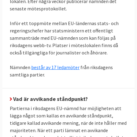
lokalen. Efter några veckor publicerar nämnden det
nej, bara gör det i knappt fyra procent av
senaste mötesprotokollet.
fallen.
Inför ett toppmöte mellan EU-ländernas stats- och
regeringschefer har statsministern ett offentligt
sammanträde med EU-nämnden som kan följas på
riksdagens webb-tv. Platser i möteslokalen finns då
också tillgängliga för journalister och åhörare.
Nämnden
består av 17 ledamöter
från riksdagens
samtliga partier.
Vad är avvikande ståndpunkt?
Partierna i riksdagens EU-nämnd har möjligheten att
lägga något som kallas en avvikande ståndpunkt,
tidigare kallad avvikande mening, när de inte håller med
majoriteten. När ett parti lämnat en avvikande