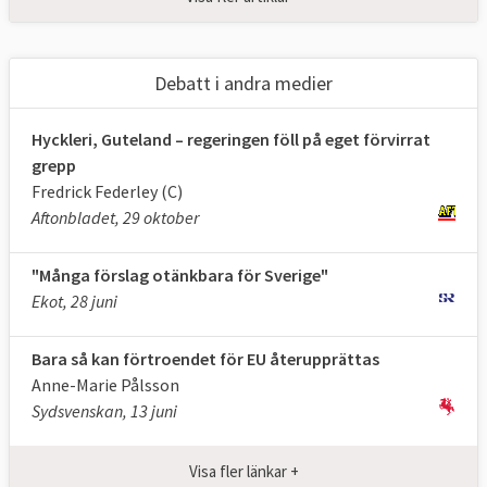
Debatt i andra medier
Den höga graden av enighet står i kontrast
Hyckleri, Guteland – regeringen föll på eget förvirrat
till mediabilden som ibland rapporterar om
grepp
stora konflikter och oenighet i EU-politiken.
Fredrick Federley (C)
Därmed inte sagt att det inte bråkas i
Aftonbladet, 29 oktober
svensk EU-politik,
se här
.
"Många förslag otänkbara för Sverige"
Ekot, 28 juni
Bara så kan förtroendet för EU återupprättas
Anne-Marie Pålsson
Sydsvenskan, 13 juni
Visa fler länkar +