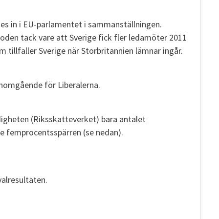
des in i EU-parlamentet i sammanställningen.
en tack vare att Sverige fick fler ledamöter 2011
m tillfaller Sverige när Storbritannien lämnar ingår.
genomgående för Liberalerna.
igheten (Riksskatteverket) bara antalet
de femprocentsspärren (se nedan).
 valresultaten.