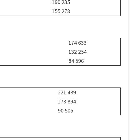
190 235
155 278
174 633
132 254
84 596
221 489
173 894
90 505