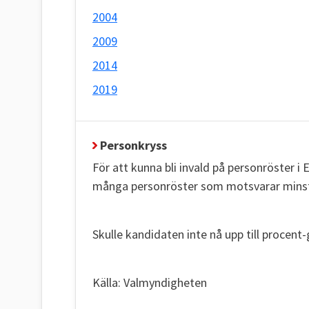
2004
2009
2014
2019
Personkryss
För att kunna bli invald på personröster 
många personröster som motsvarar minst fe
Skulle kandidaten inte nå upp till procent-g
Källa: Valmyndigheten