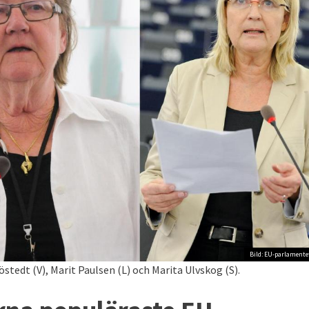
Bild: EU-parlamente
tedt (V), Marit Paulsen (L) och Marita Ulvskog (S).