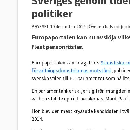
Sveriges genom tide
politiker
BRYSSEL
19 december 2019
| Över en halv miljon 
Europaportalen kan nu avslöja vil
flest personröster.
Europaportalen kan i dag, trots
Statistiska c
förvaltningsdomstolarnas motstånd
, public
svenska valen till EU-parlamentet som hålli
En parlamentariker skiljer sig från mängden
val hon ställde upp i: Liberalernas, Marit Pauls
Hon blev den mest kryssade kandidaten i två
2014.