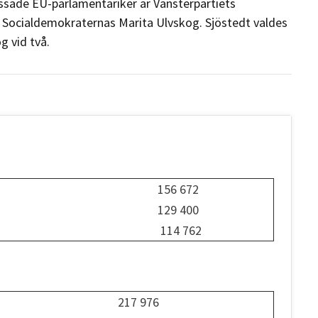
ssade EU-parlamentariker är Vänsterpartiets
v Socialdemokraternas Marita Ulvskog. Sjöstedt valdes
g vid två.
156 672
129 400
114 762
217 976