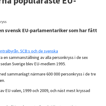
rna populäraste EU-
kryss
ken svensk EU-parlamentariker som har fått
entralbyrån, SCB:s och de svenska
era en sammanställning av alla personkryss i de sex
ts sedan Sverige blev EU-medlem 1995.
 med sammanlagt närmare 600 000 personkryss i de tre
en.
 av EU-valen, 1999 och 2009, och näst mest kryssad