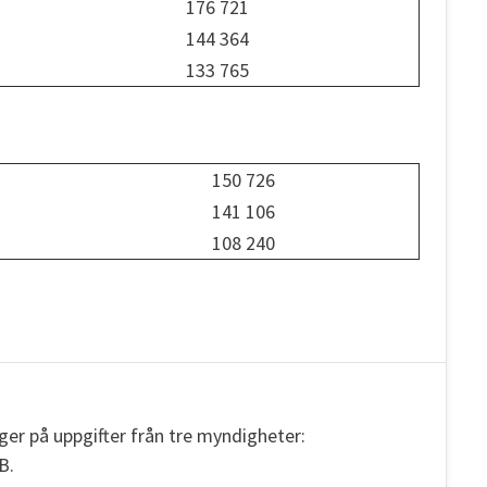
176 721
144 364
133 765
150 726
141 106
108 240
r på uppgifter från tre myndigheter:
B.