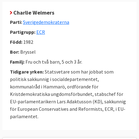
migranter som kommer över
Medelhavet ska stoppas och skickas till
Charlie Weimers
”tredjeland”, länder som EU skaffar
Parti:
Sverigedemokraterna
avtal med, för att asylansökningarna till
Partigrupp:
ECR
Europa ska hanteras där.
Född:
1982
Bor:
Bryssel
Charlie Weimers viktigaste frågor enligt
Familj:
Fru och två barn, 5 och 3 år.
SVT:s valkompass
:
Tidigare yrken:
Statsvetare som har jobbat som
politisk sakkunnig i socialdepartementet,
Ekonomi, budget och skatter
kommunalråd i Hammarö, ordförande för
Kristdemokratiska ungdomsförbundet, stabschef för
Stoppa chockhöjningen av svenska EU-
EU-parlamentarikern Lars Adaktusson (KD), sakkunnig
avgiften på 15 miljarder kr (+40%).
för European Conservatives and Reformists, ECR, i EU-
Regeringen vågar inte hota med veto. Jag
parlamentet.
kommer att rösta nej i parlamentet.
Säkerhet och försvar