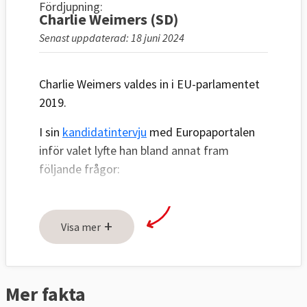
Fördjupning:
Charlie Weimers (SD)
Senast uppdaterad: 18 juni 2024
Charlie Weimers valdes in i EU-parlamentet
2019.​
I sin
kandidatintervju
med Europaportalen
inför valet lyfte han bland annat fram
följande frågor:
Att migrationen en ödesfråga.
Rulla tillbaka makt till Sverige och
+
Visa mer
stoppa höjningen av Sveriges avgift till
EU.
Följa den australiensiska
Mer fakta
flyktingmodellen där båtar med