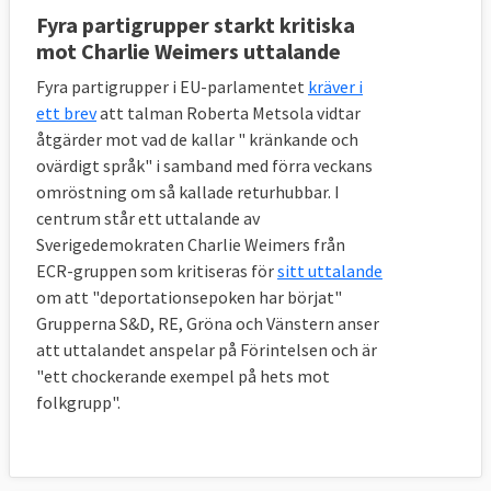
Fyra partigrupper starkt kritiska
mot Charlie Weimers uttalande
Fyra partigrupper i EU-parlamentet
kräver i
ett brev
att talman Roberta Metsola vidtar
åtgärder mot vad de kallar " kränkande och
ovärdigt språk" i samband med förra veckans
omröstning om så kallade returhubbar. I
centrum står ett uttalande av
Sverigedemokraten Charlie Weimers från
ECR-gruppen som kritiseras för
sitt uttalande
om att "deportationsepoken har börjat"
Grupperna S&D, RE, Gröna och Vänstern anser
att uttalandet anspelar på Förintelsen och är
"ett chockerande exempel på hets mot
folkgrupp".