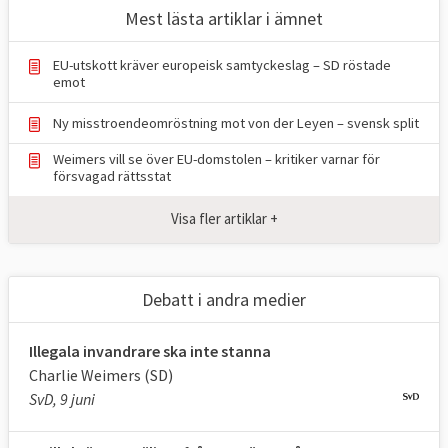
Mest lästa artiklar i ämnet
Stoppa islamisk extremism. Den har ingen
plats i Europa. Konfrontera länder som
EU-utskott kräver europeisk samtyckeslag – SD röstade
Saudiarabien och Qatar. Utländsk
emot
finansiering av moskéer ska stoppas.
Ny misstroendeomröstning mot von der Leyen – svensk split
Migration och flyktingar
Weimers vill se över EU-domstolen – kritiker varnar för
försvagad rättsstat
Sveriges och Europas ödesfråga är
Visa fler artiklar +
migration: Säkra den yttre gränsen.
Assimilering av de som fått stanna. Hjälp
flyktingar på plats i närområdet.
Debatt i andra medier
Illegala invandrare ska inte stanna
Charlie Weimers (SD)
SvD, 9 juni