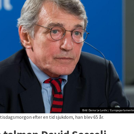
Bild: Daina Le Lardic / Europaparlamente
tisdagsmorgon efter en tid sjukdom, han blev 65 år.