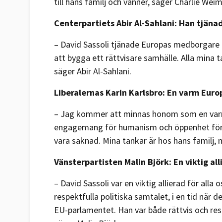
till hans familj och vänner, säger Charlie Weim
Centerpartiets Abir Al-Sahlani: Han tjän
– David Sassoli tjänade Europas medborgare m
att bygga ett rättvisare samhälle. Alla mina ta
säger Abir Al-Sahlani.
Liberalernas Karin Karlsbro: En varm Eur
– Jag kommer att minnas honom som en varm
engagemang för humanism och öppenhet för 
vara saknad. Mina tankar är hos hans familj,
Vänsterpartisten Malin Björk: En viktig all
– David Sassoli var en viktig allierad för all
respektfulla politiska samtalet, i en tid när 
EU-parlamentet. Han var både rättvis och resp