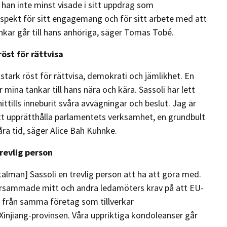
 han inte minst visade i sitt uppdrag som
spekt för sitt engagemang och för sitt arbete med att
nkar går till hans anhöriga, säger Tomas Tobé.
öst för rättvisa
ark röst för rättvisa, demokrati och jämlikhet. En
 mina tankar till hans nära och kära. Sassoli har lett
ills inneburit svåra avvägningar och beslut. Jag är
t upprätthålla parlamentets verksamhet, en grundbult
ra tid, säger Alice Bah Kuhnke.
revlig person
talman] Sassoli en trevlig person att ha att göra med.
 hörsammade mitt och andra ledamöters krav på att EU-
 från samma företag som tillverkar
injiang-provinsen. Våra uppriktiga kondoleanser går