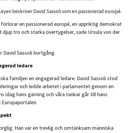
Leyen beskriver
David Sassoli som en
passionerad europé.
n förlorar en passionerad europé, en uppriktig demokrat
 djup tro och starka övertygelser, sade Ursula von der
 David Sassoli bortgång.
agerad ledare
ska familjen en engagerad ledare. David Sassoli stod
eringar och ledde arbetet i parlamentet genom en
 idag hans gärning och våra tankar går till hans
ll Europaportalen.
spekt
 sorglig. Han var en trevlig och omtänksam människa.