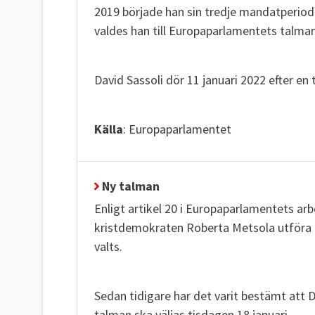
2019 började han sin tredje mandatperiod
valdes han till Europaparlamentets talman
David Sassoli dör 11 januari 2022 efter en
Källa
: Europaparlamentet
Ny talman
Enligt artikel 20 i Europaparlamentets ar
kristdemokraten Roberta Metsola utföra t
valts.
Sedan tidigare har det varit bestämt att D
talman ska väljas tisdagen 18 januari.