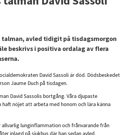
talman David Sassoli
 talman, avled tidigit på tisdagsmorgon
le beskrivs i positiva ordalag av flera
nserna.
socialdemokraten David Sassoli är död. Dödsbeskedet
erson Jaume Duch på tisdagen.
lman David Sassolis bortgång. Våra djupaste
m haft nöjet att arbeta med honom och lära känna
r allvarlig lunginflammation och frånvarande från
l åter inlagd på sjukhus där han sedan avled.