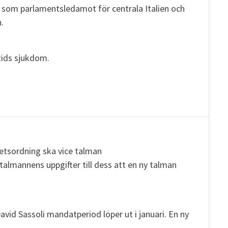
 som parlamentsledamot för centrala Italien och
.
 tids sjukdom.
betsordning ska vice talman
almannens uppgifter till dess att en ny talman
avid Sassoli mandatperiod löper ut i januari. En ny