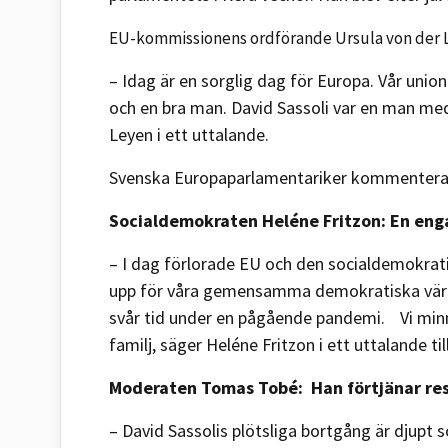
EU-kommissionens ordförande Ursula von der 
– Idag är en sorglig dag för Europa. Vår unio
och en bra man. David Sassoli var en man med
Leyen i ett uttalande.
Svenska Europaparlamentariker kommenterar
Socialdemokraten Heléne Fritzon: En eng
– I dag förlorade EU och den socialdemokrati
upp för våra gemensamma demokratiska värd
svår tid under en pågående pandemi. Vi minns
familj, säger Heléne Fritzon i ett uttalande ti
Moderaten Tomas Tobé: Han förtjänar re
– David Sassolis plötsliga bortgång är djupt