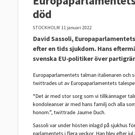
Europaparlamentets 
död
STOCKHOLM
11 januari 2022
David Sassoli, Europaparlamentets
efter en tids sjukdom. Hans eftermä
svenska EU-politiker över partigrä
Europaparlamentets talman italienaren och 
twittrades ut av Europaparlamentets talesp
“Det är med stor sorg som vi tillkännager ta
kondoleanser är med hans familj och alla so
honom.”, twittrade Jaume Duch.
Sassoli var under hösten inlagd på sjukhus fö
parlamentets i flera veckor. Han blev efter ju