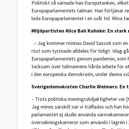
Politiskt så värnade han Europatanken, vilket
Europaparlamentets talman. Han förtjänar re
leda Europaparlamentet i en svår tid. Mina ta
Miljöpartisten Alice Bah Kuhnke: En stark r
– Jag kommer minnas David Sassoli som en st
röst som tystnade alldeles för tidigt. Idag går
Europaparlamentets genom pandemin, som hitt
tacksam över talmannens hårda arbete för at
i den europeiska demokratin, under denna svå
Sverigedemokraten Charlie Weimers: En t
– Trots politiska meningsskiljaktigheter var [
Jag minns särskilt när vi träffades och han
parlamentet ej skulle använda värmekameror
övervakningskameror som används i lägren i X