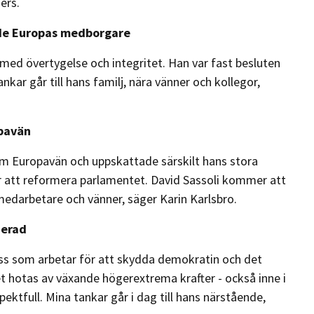
ers.
ade Europas medborgare
ed övertygelse och integritet. Han var fast besluten
nkar går till hans familj, nära vänner och kollegor,
opavän
 Europavän och uppskattade särskilt hans stora
att reformera parlamentet. David Sassoli kommer att
 medarbetare och vänner, säger Karin Karlsbro.
ierad
a oss som arbetar för att skydda demokratin och det
det hotas av växande högerextrema krafter - också inne i
ektfull. Mina tankar går i dag till hans närstående,